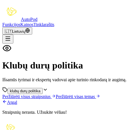
Auto
Pod
Funkcijos
Kainos
Tinklaraštis
🇱🇹
Lietuvių
Klubų durų politika
Išsamūs tyrimai ir ekspertų vadovai apie turinio rinkodarą ir augimą.
klubų durų politika
Peržiūrėti visus straipsnius
Peržiūrėti visas temas
Atgal
Straipsnių nerasta. Užsukite vėliau!