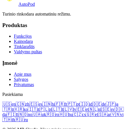
Auto
Pod
Turinio rinkodara automatiniu režimu.
Produktas
Funkcijos
Kainodara
Tinklaraštis
Valdymo pultas
Įmonė
Apie mus
Sąlygos
Privatumas
Pasiekiama
🇺🇸
en
🇨🇳
zh
🇪🇸
es
🇮🇳
hi
🇫🇷
fr
🇵🇹
pt
🇮🇩
id
🇩🇪
de
🇯🇵
ja
🇹🇷
tr
🇰🇷
ko
🇮🇹
it
🇵🇱
pl
🇱🇹
lt
🇱🇻
lv
🇪🇪
et
🇳🇱
nl
🇸🇪
sv
🇩🇰
da
🇫🇮
fi
🇳🇴
no
🇺🇦
uk
🇷🇴
ro
🇭🇺
hu
🇨🇿
cs
🇬🇷
el
🇸🇦
ar
🇻🇳
vi
🇹🇭
th
🇷🇺
ru