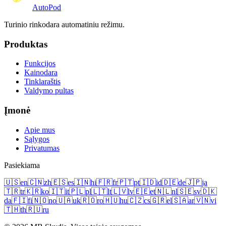
Auto
Pod
Turinio rinkodara automatiniu režimu.
Produktas
Funkcijos
Kainodara
Tinklaraštis
Valdymo pultas
Įmonė
Apie mus
Sąlygos
Privatumas
Pasiekiama
🇺🇸
en
🇨🇳
zh
🇪🇸
es
🇮🇳
hi
🇫🇷
fr
🇵🇹
pt
🇮🇩
id
🇩🇪
de
🇯🇵
ja
🇹🇷
tr
🇰🇷
ko
🇮🇹
it
🇵🇱
pl
🇱🇹
lt
🇱🇻
lv
🇪🇪
et
🇳🇱
nl
🇸🇪
sv
🇩🇰
da
🇫🇮
fi
🇳🇴
no
🇺🇦
uk
🇷🇴
ro
🇭🇺
hu
🇨🇿
cs
🇬🇷
el
🇸🇦
ar
🇻🇳
vi
🇹🇭
th
🇷🇺
ru