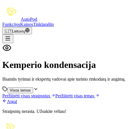
Auto
Pod
Funkcijos
Kainos
Tinklaraštis
🇱🇹
Lietuvių
Kemperio kondensacija
Išsamūs tyrimai ir ekspertų vadovai apie turinio rinkodarą ir augimą.
Visos temos
Peržiūrėti visus straipsnius
Peržiūrėti visas temas
Atgal
Straipsnių nerasta. Užsukite vėliau!