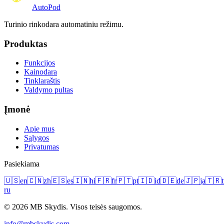
Auto
Pod
Turinio rinkodara automatiniu režimu.
Produktas
Funkcijos
Kainodara
Tinklaraštis
Valdymo pultas
Įmonė
Apie mus
Sąlygos
Privatumas
Pasiekiama
🇺🇸
en
🇨🇳
zh
🇪🇸
es
🇮🇳
hi
🇫🇷
fr
🇵🇹
pt
🇮🇩
id
🇩🇪
de
🇯🇵
ja
🇹🇷
t
ru
© 2026 MB Skydis. Visos teisės saugomos.
info@mbskydis.com