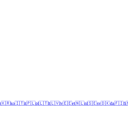
r
🇰🇷
ko
🇮🇹
it
🇵🇱
pl
🇱🇹
lt
🇱🇻
lv
🇪🇪
et
🇳🇱
nl
🇸🇪
sv
🇩🇰
da
🇫🇮
fi