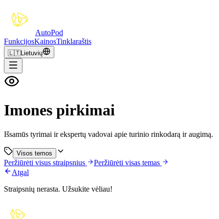
Auto
Pod
Funkcijos
Kainos
Tinklaraštis
🇱🇹
Lietuvių
Imones pirkimai
Išsamūs tyrimai ir ekspertų vadovai apie turinio rinkodarą ir augimą.
Visos temos
Peržiūrėti visus straipsnius
Peržiūrėti visas temas
Atgal
Straipsnių nerasta. Užsukite vėliau!