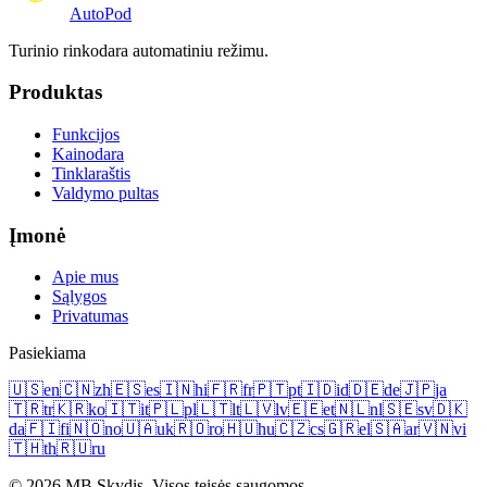
Auto
Pod
Turinio rinkodara automatiniu režimu.
Produktas
Funkcijos
Kainodara
Tinklaraštis
Valdymo pultas
Įmonė
Apie mus
Sąlygos
Privatumas
Pasiekiama
🇺🇸
en
🇨🇳
zh
🇪🇸
es
🇮🇳
hi
🇫🇷
fr
🇵🇹
pt
🇮🇩
id
🇩🇪
de
🇯🇵
ja
🇹🇷
tr
🇰🇷
ko
🇮🇹
it
🇵🇱
pl
🇱🇹
lt
🇱🇻
lv
🇪🇪
et
🇳🇱
nl
🇸🇪
sv
🇩🇰
da
🇫🇮
fi
🇳🇴
no
🇺🇦
uk
🇷🇴
ro
🇭🇺
hu
🇨🇿
cs
🇬🇷
el
🇸🇦
ar
🇻🇳
vi
🇹🇭
th
🇷🇺
ru
© 2026 MB Skydis. Visos teisės saugomos.