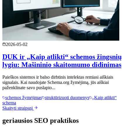
2026-05-02
DUK ir „Kaip atlikti“ schemos žingsnių
lygiu: Mašininio skaitomumo didinimas
Paieškos sistemos ir balso dirbtinis intelektas remiasi aiškiais
signalais. Kai naudojate Schema.org žymėjimą, jūs aiškiai
paženklinate savo puslapio...
schemos žymėjimas
struktūrizuoti duomenys
„Kaip atlikti“
schema
Skaityti straipsnį
geriausios SEO praktikos