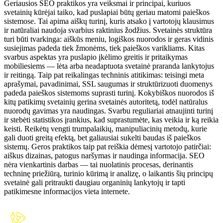
Geriausios SEO praktikos yra veiksmai ir principai, kuriuos
svetainių kūrėjai taiko, kad puslapiai būtų geriau matomi paieškos
sistemose. Tai apima aiškų turinį, kuris atsako į vartotojų klausimus
ir natūraliai naudoja svarbius raktinius žodžius. Svetainės struktūra
turi būti tvarkinga: aiškūs meniu, logiškos nuorodos ir geras vidinis
susiejimas padeda tiek žmonėms, tiek paieškos varikliams. Kitas
svarbus aspektas yra puslapio įkėlimo greitis ir pritaikymas
mobiliesiems — lėta arba neadaptuota svetainė praranda lankytojus
ir reitingą. Taip pat reikalingas techninis atitikimas: teisingi meta
aprašymai, pavadinimai, SSL saugumas ir struktūrizuoti duomenys
padeda paieškos sistemoms suprasti turinį. Kokybiškos nuorodos iš
kitų patikimų svetainių gerina svetainės autoritetą, todėl natūralus
nuorodų gavimas yra naudingas. Svarbu reguliariai atnaujinti turinį
ir stebėti statistikos įrankius, kad suprastumėte, kas veikia ir ką reikia
keisti. Reikėtų vengti trumpalaikių, manipuliacinių metodų, kurie
gali duoti greitą efektą, bet galiausiai sukelti baudas iš paieškos
sistemų. Geros praktikos taip pat reiškia dėmesį vartotojo patirčiai:
aiškus dizainas, patogus naršymas ir naudinga informacija. SEO
nėra vienkartinis darbas — tai nuolatinis procesas, derinantis
techninę priežiūrą, turinio kūrimą ir analizę, o laikantis šių principų
svetainė gali pritraukti daugiau organinių lankytojų ir tapti
patikimesne informacijos vieta internete.