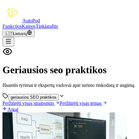
Auto
Pod
Funkcijos
Kainos
Tinklaraštis
🇱🇹
Lietuvių
Geriausios seo praktikos
Išsamūs tyrimai ir ekspertų vadovai apie turinio rinkodarą ir augimą.
geriausios SEO praktikos
Peržiūrėti visus straipsnius
Peržiūrėti visas temas
Atgal