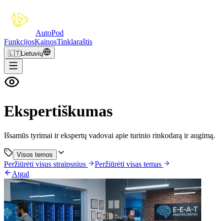
Auto
Pod
Funkcijos
Kainos
Tinklaraštis
🇱🇹
Lietuvių
Ekspertiškumas
Išsamūs tyrimai ir ekspertų vadovai apie turinio rinkodarą ir augimą.
Visos temos
Peržiūrėti visus straipsnius
Peržiūrėti visas temas
Atgal