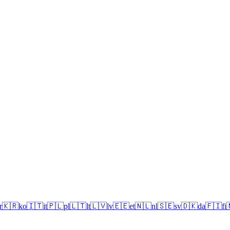
r
🇰🇷
ko
🇮🇹
it
🇵🇱
pl
🇱🇹
lt
🇱🇻
lv
🇪🇪
et
🇳🇱
nl
🇸🇪
sv
🇩🇰
da
🇫🇮
fi