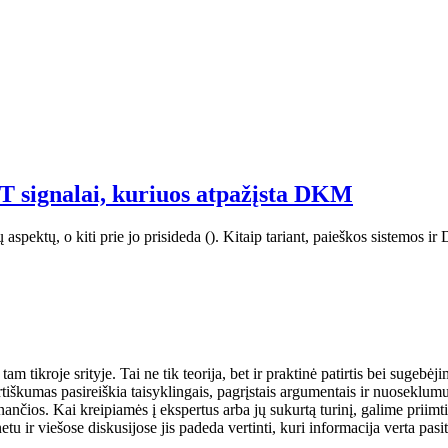
T signalai, kuriuos atpažįsta DKM
pektų, o kiti prie jo prisideda (). Kitaip tariant, paieškos sistemos ir D
 tikroje srityje. Tai ne tik teorija, bet ir praktinė patirtis bei sugebėji
rtiškumas pasireiškia taisyklingais, pagrįstais argumentais ir nuoseklumu.
nančios. Kai kreipiamės į ekspertus arba jų sukurtą turinį, galime priimt
u ir viešose diskusijose jis padeda vertinti, kuri informacija verta pasit