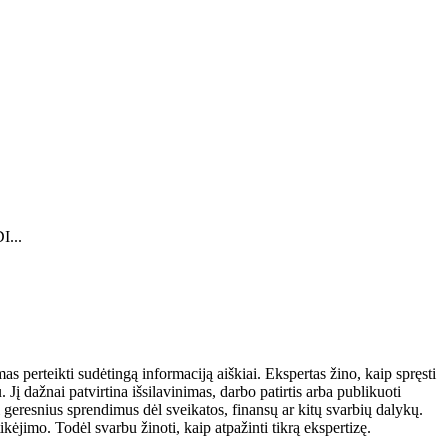
I...
mas perteikti sudėtingą informaciją aiškiai. Ekspertas žino, kaip spręsti
 Jį dažnai patvirtina išsilavinimas, darbo patirtis arba publikuoti
i geresnius sprendimus dėl sveikatos, finansų ar kitų svarbių dalykų.
ikėjimo. Todėl svarbu žinoti, kaip atpažinti tikrą ekspertizę.