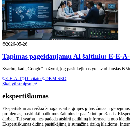
2026-05-26
Tapimas pageidaujamu AI šaltiniu: E-E-A-
Svarbu, kad „Google“ pažymi, jog pasitikėjimas yra svarbiausias iš šių as
E-E-A-T
DI citatos
DKM SEO
Skaityti straipsnį
ekspertiškumas
Ekspertiškumas reiškia žmogaus arba grupės gilias žinias ir gebėjimus tam
problemas, pasirinkti patikimus šaltinius ir paaiškinti priežastis. Ekspe
darbai. Tai svarbu, nes padeda atskirti patikimą informaciją nuo klaidi
Ekspertiškumas didina pasitikėjimą ir sumažina riziką klaidoms. Internet