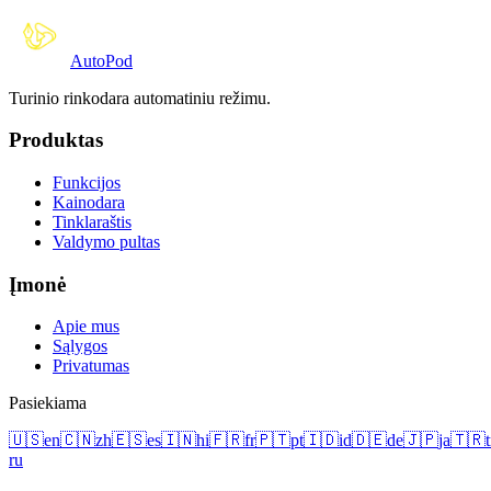
Auto
Pod
Turinio rinkodara automatiniu režimu.
Produktas
Funkcijos
Kainodara
Tinklaraštis
Valdymo pultas
Įmonė
Apie mus
Sąlygos
Privatumas
Pasiekiama
🇺🇸
en
🇨🇳
zh
🇪🇸
es
🇮🇳
hi
🇫🇷
fr
🇵🇹
pt
🇮🇩
id
🇩🇪
de
🇯🇵
ja
🇹🇷
t
ru