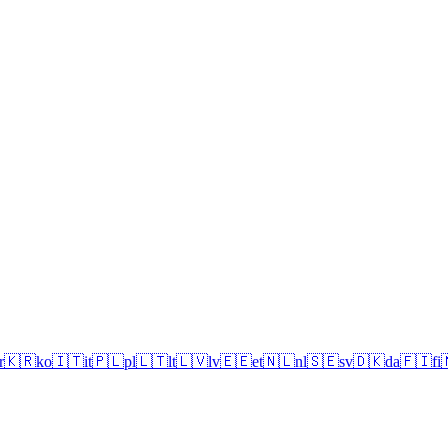
r
🇰🇷
ko
🇮🇹
it
🇵🇱
pl
🇱🇹
lt
🇱🇻
lv
🇪🇪
et
🇳🇱
nl
🇸🇪
sv
🇩🇰
da
🇫🇮
fi