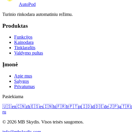
Auto
Pod
Turinio rinkodara automatiniu režimu.
Produktas
Funkcijos
Kainodara
Tinklaraštis
Valdymo pultas
Įmonė
Apie mus
Sąlygos
Privatumas
Pasiekiama
🇺🇸
en
🇨🇳
zh
🇪🇸
es
🇮🇳
hi
🇫🇷
fr
🇵🇹
pt
🇮🇩
id
🇩🇪
de
🇯🇵
ja
🇹🇷
t
ru
© 2026 MB Skydis. Visos teisės saugomos.
info@mbskydis.com