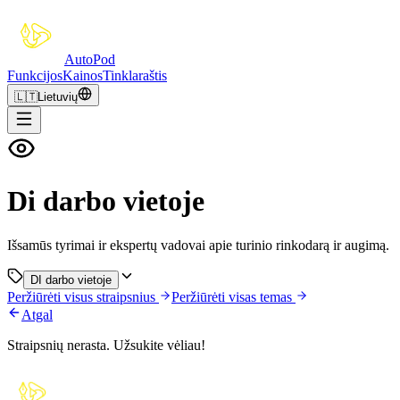
Auto
Pod
Funkcijos
Kainos
Tinklaraštis
🇱🇹
Lietuvių
Di darbo vietoje
Išsamūs tyrimai ir ekspertų vadovai apie turinio rinkodarą ir augimą.
DI darbo vietoje
Peržiūrėti visus straipsnius
Peržiūrėti visas temas
Atgal
Straipsnių nerasta. Užsukite vėliau!