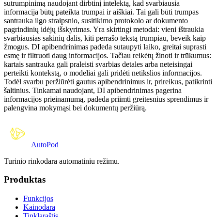
sutrumpinimą naudojant dirbtinį intelektą, kad svarbiausia
informacija būtų pateikta trumpai ir aiškiai. Tai gali būti trumpas
santrauka ilgo straipsnio, susitikimo protokolo ar dokumento
pagrindinių idėjų išskyrimas. Yra skirtingi metodai: vieni ištraukia
svarbiausias sakinių dalis, kiti perrašo tekstą trumpiau, beveik kaip
žmogus. DI apibendrinimas padeda sutaupyti laiko, greitai suprasti
esmę ir filtruoti daug informacijos. Tačiau reikėtų žinoti ir trūkumus:
kartais santrauka gali praleisti svarbias detales arba neteisingai
perteikti kontekstą, o modeliai gali pridėti netikslios informacijos.
Todėl svarbu peržiūrėti gautus apibendrinimus ir, prireikus, patikrinti
šaltinius. Tinkamai naudojant, DI apibendrinimas pagerina
informacijos prieinamumą, padeda priimti greitesnius sprendimus ir
palengvina mokymąsi bei dokumentų peržiūrą.
Auto
Pod
Turinio rinkodara automatiniu režimu.
Produktas
Funkcijos
Kainodara
Tinklaraštis