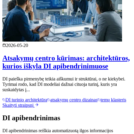
2026-05-20
Atsakymų centro kūrimas: architektūros,
kurios iškyla DI apibendrinimuose
DI paieška pirmenybę teikia aiškumui ir struktūrai, o ne kiekybei.
Tyrimai rodo, kad DI modeliai dažnai cituoja turinį, kuris yra
suskaidytas į...
DI turinio architektūra
atsakymų centro dizainas
temų klasteris
Skaityti straipsnį
DI apibendrinimas
DI apibendrinimas reiškia automatizuotą ilgos informacijos