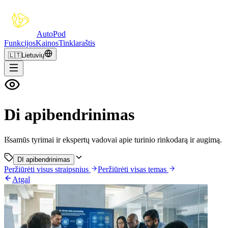
Auto
Pod
Funkcijos
Kainos
Tinklaraštis
🇱🇹
Lietuvių
Di apibendrinimas
Išsamūs tyrimai ir ekspertų vadovai apie turinio rinkodarą ir augimą.
DI apibendrinimas
Peržiūrėti visus straipsnius
Peržiūrėti visas temas
Atgal