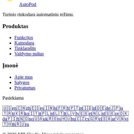
Auto
Pod
Turinio rinkodara automatiniu režimu.
Produktas
Funkcijos
Kainodara
Tinklaraštis
Valdymo pultas
Įmonė
Apie mus
Sąlygos
Privatumas
Pasiekiama
🇺🇸
en
🇨🇳
zh
🇪🇸
es
🇮🇳
hi
🇫🇷
fr
🇵🇹
pt
🇮🇩
id
🇩🇪
de
🇯🇵
ja
🇹🇷
tr
🇰🇷
ko
🇮🇹
it
🇵🇱
pl
🇱🇹
lt
🇱🇻
lv
🇪🇪
et
🇳🇱
nl
🇸🇪
sv
🇩🇰
da
🇫🇮
fi
🇳🇴
no
🇺🇦
uk
🇷🇴
ro
🇭🇺
hu
🇨🇿
cs
🇬🇷
el
🇸🇦
ar
🇻🇳
vi
🇹🇭
th
🇷🇺
ru