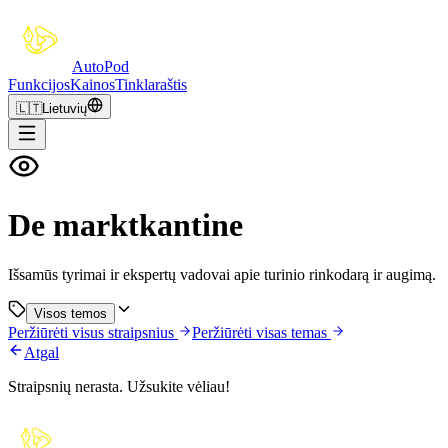
Auto
Pod
Funkcijos
Kainos
Tinklaraštis
🇱🇹
Lietuvių
De marktkantine
Išsamūs tyrimai ir ekspertų vadovai apie turinio rinkodarą ir augimą.
Visos temos
Peržiūrėti visus straipsnius
Peržiūrėti visas temas
Atgal
Straipsnių nerasta. Užsukite vėliau!