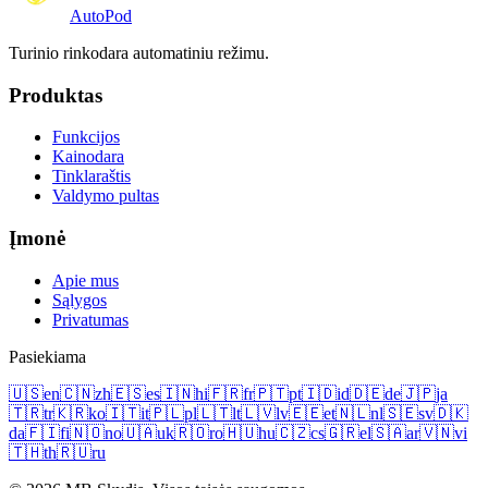
Auto
Pod
Turinio rinkodara automatiniu režimu.
Produktas
Funkcijos
Kainodara
Tinklaraštis
Valdymo pultas
Įmonė
Apie mus
Sąlygos
Privatumas
Pasiekiama
🇺🇸
en
🇨🇳
zh
🇪🇸
es
🇮🇳
hi
🇫🇷
fr
🇵🇹
pt
🇮🇩
id
🇩🇪
de
🇯🇵
ja
🇹🇷
tr
🇰🇷
ko
🇮🇹
it
🇵🇱
pl
🇱🇹
lt
🇱🇻
lv
🇪🇪
et
🇳🇱
nl
🇸🇪
sv
🇩🇰
da
🇫🇮
fi
🇳🇴
no
🇺🇦
uk
🇷🇴
ro
🇭🇺
hu
🇨🇿
cs
🇬🇷
el
🇸🇦
ar
🇻🇳
vi
🇹🇭
th
🇷🇺
ru