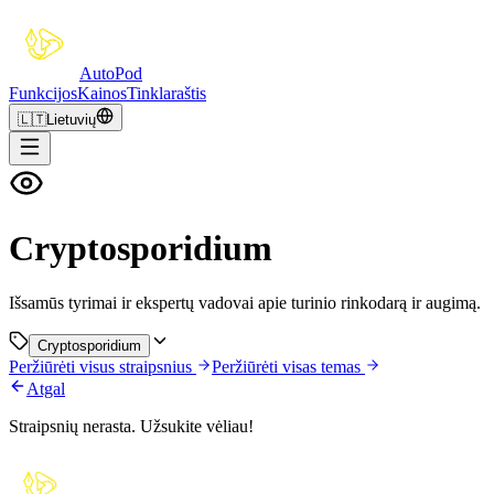
Auto
Pod
Funkcijos
Kainos
Tinklaraštis
🇱🇹
Lietuvių
Cryptosporidium
Išsamūs tyrimai ir ekspertų vadovai apie turinio rinkodarą ir augimą.
Cryptosporidium
Peržiūrėti visus straipsnius
Peržiūrėti visas temas
Atgal
Straipsnių nerasta. Užsukite vėliau!