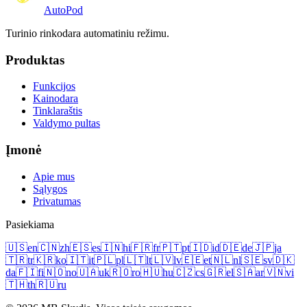
Auto
Pod
Turinio rinkodara automatiniu režimu.
Produktas
Funkcijos
Kainodara
Tinklaraštis
Valdymo pultas
Įmonė
Apie mus
Sąlygos
Privatumas
Pasiekiama
🇺🇸
en
🇨🇳
zh
🇪🇸
es
🇮🇳
hi
🇫🇷
fr
🇵🇹
pt
🇮🇩
id
🇩🇪
de
🇯🇵
ja
🇹🇷
tr
🇰🇷
ko
🇮🇹
it
🇵🇱
pl
🇱🇹
lt
🇱🇻
lv
🇪🇪
et
🇳🇱
nl
🇸🇪
sv
🇩🇰
da
🇫🇮
fi
🇳🇴
no
🇺🇦
uk
🇷🇴
ro
🇭🇺
hu
🇨🇿
cs
🇬🇷
el
🇸🇦
ar
🇻🇳
vi
🇹🇭
th
🇷🇺
ru