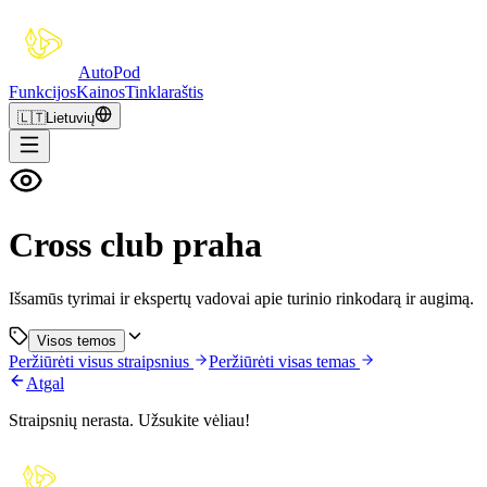
Auto
Pod
Funkcijos
Kainos
Tinklaraštis
🇱🇹
Lietuvių
Cross club praha
Išsamūs tyrimai ir ekspertų vadovai apie turinio rinkodarą ir augimą.
Visos temos
Peržiūrėti visus straipsnius
Peržiūrėti visas temas
Atgal
Straipsnių nerasta. Užsukite vėliau!