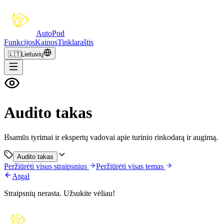
Auto
Pod
Funkcijos
Kainos
Tinklaraštis
🇱🇹
Lietuvių
Audito takas
Išsamūs tyrimai ir ekspertų vadovai apie turinio rinkodarą ir augimą.
Audito takas
Peržiūrėti visus straipsnius
Peržiūrėti visas temas
Atgal
Straipsnių nerasta. Užsukite vėliau!