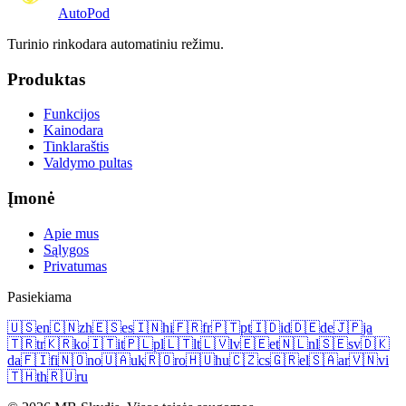
Auto
Pod
Turinio rinkodara automatiniu režimu.
Produktas
Funkcijos
Kainodara
Tinklaraštis
Valdymo pultas
Įmonė
Apie mus
Sąlygos
Privatumas
Pasiekiama
🇺🇸
en
🇨🇳
zh
🇪🇸
es
🇮🇳
hi
🇫🇷
fr
🇵🇹
pt
🇮🇩
id
🇩🇪
de
🇯🇵
ja
🇹🇷
tr
🇰🇷
ko
🇮🇹
it
🇵🇱
pl
🇱🇹
lt
🇱🇻
lv
🇪🇪
et
🇳🇱
nl
🇸🇪
sv
🇩🇰
da
🇫🇮
fi
🇳🇴
no
🇺🇦
uk
🇷🇴
ro
🇭🇺
hu
🇨🇿
cs
🇬🇷
el
🇸🇦
ar
🇻🇳
vi
🇹🇭
th
🇷🇺
ru