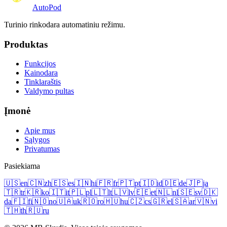
Auto
Pod
Turinio rinkodara automatiniu režimu.
Produktas
Funkcijos
Kainodara
Tinklaraštis
Valdymo pultas
Įmonė
Apie mus
Sąlygos
Privatumas
Pasiekiama
🇺🇸
en
🇨🇳
zh
🇪🇸
es
🇮🇳
hi
🇫🇷
fr
🇵🇹
pt
🇮🇩
id
🇩🇪
de
🇯🇵
ja
🇹🇷
tr
🇰🇷
ko
🇮🇹
it
🇵🇱
pl
🇱🇹
lt
🇱🇻
lv
🇪🇪
et
🇳🇱
nl
🇸🇪
sv
🇩🇰
da
🇫🇮
fi
🇳🇴
no
🇺🇦
uk
🇷🇴
ro
🇭🇺
hu
🇨🇿
cs
🇬🇷
el
🇸🇦
ar
🇻🇳
vi
🇹🇭
th
🇷🇺
ru