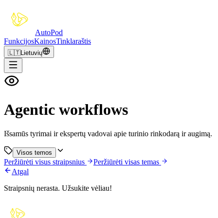
Auto
Pod
Funkcijos
Kainos
Tinklaraštis
🇱🇹
Lietuvių
Agentic workflows
Išsamūs tyrimai ir ekspertų vadovai apie turinio rinkodarą ir augimą.
Visos temos
Peržiūrėti visus straipsnius
Peržiūrėti visas temas
Atgal
Straipsnių nerasta. Užsukite vėliau!