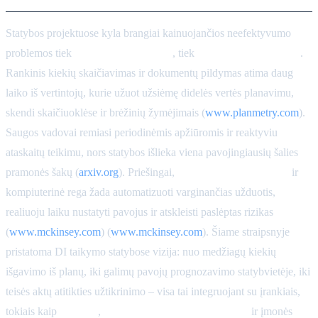
Statybos projektuose kyla brangiai kainuojančios neefektyvumo
problemos tiek
pasiūlymų vertinime
, tiek
darbų saugoje vietoje
.
Rankinis kiekių skaičiavimas ir dokumentų pildymas atima daug
laiko iš vertintojų, kurie užuot užsiėmę didelės vertės planavimu,
skendi skaičiuoklėse ir brėžinių žymėjimais (
www.planmetry.com
).
Saugos vadovai remiasi periodinėmis apžiūromis ir reaktyviu
ataskaitų teikimu, nors statybos išlieka viena pavojingiausių šalies
pramonės šakų (
arxiv.org
). Priešingai,
dirbtinis intelektas (DI)
ir
kompiuterinė rega žada automatizuoti varginančias užduotis,
realiuoju laiku nustatyti pavojus ir atskleisti paslėptas rizikas
(
www.mckinsey.com
) (
www.mckinsey.com
). Šiame straipsnyje
pristatoma DI taikymo statybose vizija: nuo medžiagų kiekių
išgavimo iš planų, iki galimų pavojų prognozavimo statybvietėje, iki
teisės aktų atitikties užtikrinimo – visa tai integruojant su įrankiais,
tokiais kaip
Procore
,
Autodesk Construction Cloud
ir įmonės