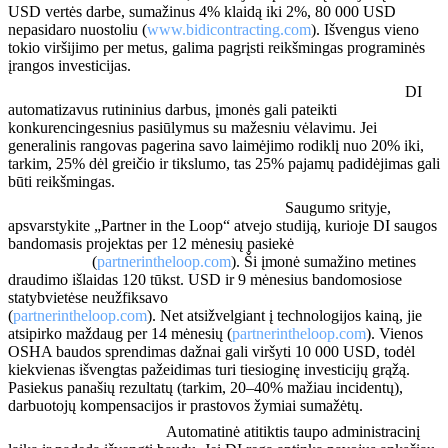
USD vertės darbe, sumažinus 4% klaidą iki 2%, 80 000 USD
nepasidaro nuostoliu (
www.bidicontracting.com
). Išvengus vieno
tokio viršijimo per metus, galima pagrįsti reikšmingas programinės
įrangos investicijas.
Greitesnis pasiūlymų teikimas, didesnis laimėjimo rodiklis:
DI
automatizavus rutininius darbus, įmonės gali pateikti
konkurencingesnius pasiūlymus su mažesniu vėlavimu. Jei
generalinis rangovas pagerina savo laimėjimo rodiklį nuo 20% iki,
tarkim, 25% dėl greičio ir tikslumo, tas 25% pajamų padidėjimas gali
būti reikšmingas.
Saugumo ir draudimo išlaidų taupymas:
Saugumo srityje,
apsvarstykite „Partner in the Loop“ atvejo studiją, kurioje DI saugos
bandomasis projektas per 12 mėnesių pasiekė
35% incidentų
sumažėjimą
(
partnerintheloop.com
). Ši įmonė sumažino metines
draudimo išlaidas 120 tūkst. USD ir 9 mėnesius bandomosiose
statybvietėse neužfiksavo
jokių pranešamų incidentų
(
partnerintheloop.com
). Net atsižvelgiant į technologijos kainą, jie
atsipirko maždaug per 14 mėnesių (
partnerintheloop.com
). Vienos
OSHA baudos sprendimas dažnai gali viršyti 10 000 USD, todėl
kiekvienas išvengtas pažeidimas turi tiesioginę investicijų grąžą.
Pasiekus panašių rezultatų (tarkim, 20–40% mažiau incidentų),
darbuotojų kompensacijos ir prastovos žymiai sumažėtų.
Atitikties efektyvumas:
Automatinė atitiktis taupo administracinį