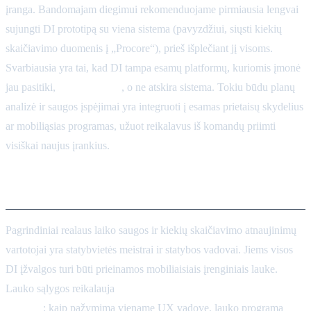
įranga. Bandomajam diegimui rekomenduojame pirmiausia lengvai
sujungti DI prototipą su viena sistema (pavyzdžiui, siųsti kiekių
skaičiavimo duomenis į „Procore“), prieš išplečiant jį visoms.
Svarbiausia yra tai, kad DI tampa esamų platformų, kuriomis įmonė
jau pasitiki,
patobulinimu
, o ne atskira sistema. Tokiu būdu planų
analizė ir saugos įspėjimai yra integruoti į esamas prietaisų skydelius
ar mobiliąsias programas, užuot reikalavus iš komandų priimti
visiškai naujus įrankius.
Meistrų mobiliojo ryšio sąsajos
Pagrindiniai realaus laiko saugos ir kiekių skaičiavimo atnaujinimų
vartotojai yra statybvietės meistrai ir statybos vadovai. Jiems visos
DI įžvalgos turi būti prieinamos mobiliaisiais įrenginiais lauke.
Lauko sąlygos reikalauja
pirmenybę teikiančio mobiliajam
dizainui
: kaip pažymima viename UX vadove, lauko programa