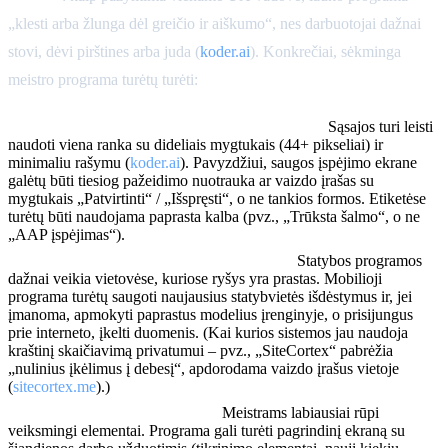
„klesti arba žlunga dėl greičio ir aiškumo“, nes darbuotojai dažnai
stovi, dėvi pirštines arba juda (
koder.ai
). Konkrečiai, sėkminga
meistro programa turėtų turėti:
Dideli palietimo taškai ir paprastas išdėstymas:
Sąsajos turi leisti
naudoti viena ranka su dideliais mygtukais (44+ pikseliai) ir
minimaliu rašymu (
koder.ai
). Pavyzdžiui, saugos įspėjimo ekrane
galėtų būti tiesiog pažeidimo nuotrauka ar vaizdo įrašas su
mygtukais „Patvirtinti“ / „Išspręsti“, o ne tankios formos. Etiketėse
turėtų būti naudojama paprasta kalba (pvz., „Trūksta šalmo“, o ne
„AAP įspėjimas“).
Prieiga neprisijungus ir sinchronizavimas:
Statybos programos
dažnai veikia vietovėse, kuriose ryšys yra prastas. Mobilioji
programa turėtų saugoti naujausius statybvietės išdėstymus ir, jei
įmanoma, apmokyti paprastus modelius įrenginyje, o prisijungus
prie interneto, įkelti duomenis. (Kai kurios sistemos jau naudoja
kraštinį skaičiavimą privatumui – pvz., „SiteCortex“ pabrėžia
„nulinius įkėlimus į debesį“, apdorodama vaizdo įrašus vietoje
(
sitecortex.me
).)
Įspėjimai, orientuoti į užduotis:
Meistrams labiausiai rūpi
veiksmingi elementai. Programa gali turėti pagrindinį ekraną su