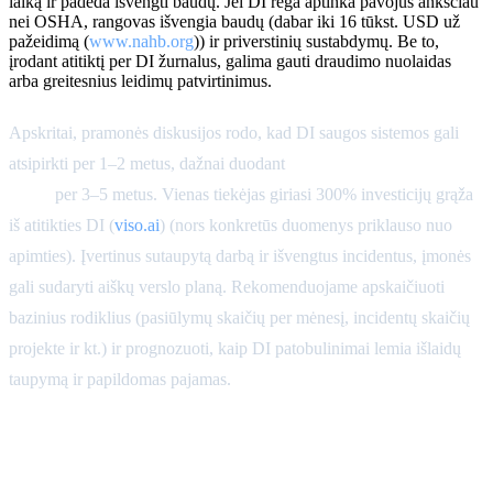
laiką ir padeda išvengti baudų. Jei DI rega aptinka pavojus anksčiau
nei OSHA, rangovas išvengia baudų (dabar iki 16 tūkst. USD už
pažeidimą (
www.nahb.org
)) ir priverstinių sustabdymų. Be to,
įrodant atitiktį per DI žurnalus, galima gauti draudimo nuolaidas
arba greitesnius leidimų patvirtinimus.
Apskritai, pramonės diskusijos rodo, kad DI saugos sistemos gali
atsipirkti per 1–2 metus, dažnai duodant
200–300% investicijų
grąžą
per 3–5 metus. Vienas tiekėjas giriasi 300% investicijų grąža
iš atitikties DI (
viso.ai
) (nors konkretūs duomenys priklauso nuo
apimties). Įvertinus sutaupytą darbą ir išvengtus incidentus, įmonės
gali sudaryti aiškų verslo planą. Rekomenduojame apskaičiuoti
bazinius rodiklius (pasiūlymų skaičių per mėnesį, incidentų skaičių
projekte ir kt.) ir prognozuoti, kaip DI patobulinimai lemia išlaidų
taupymą ir papildomas pajamas.
Bandomojo projekto kūrimas
ir diegimas