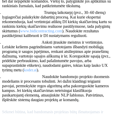
bet dar neįspėkite komandos. Vietoj to, palyginkite jos aptikimus su
rankiniais žurnalais, kad patikrintumėte tikslumą.
Lygiagretus testavimas:
Trumpą laikotarpį (pvz., 30–60 dienų)
lygiagrečiai palaikykite dabartinį procesą. Kai kurie ekspertai
rekomenduoja, kad vertintojai atliktų DI kiekių skaičiavimą kartu su
rankiniu kiekių skaičiavimu realiuose pasiūlymuose, tada palygintų
skirtumus (
www.bidicontracting.com
). Naudokite rezultatus
pasitikėjimui kalibruoti ir DI nustatymams reguliuoti.
Vartotojų atsiliepimai:
Anksti įtraukite meistrus ir vertintojus.
Leiskite keliems pagrindiniams vartotojams išbandyti mobiliąją
programą ir saugos įspėjimus, renkant atsiliepimus apie pranešimų
dažnumą, vartotojo sąsajos aiškumą ir kt. Koreguokite sąsają (pvz.,
pridėkite perbraukimo, kad pašalintumėte pavojus, arba
supaprastinkite etiketes), naudodami gaires, tokias kaip lauko UX
tyrimų metu (
koder.ai
).
Iteruokite ir išplėskite:
Naudokite bandomojo projekto duomenis
modeliams ir procesams tobulinti. Jei dažni klaidingi teigiami
pavojai, permokykite regos algoritmą arba pakoreguokite kameros
kampus. Jei kiekių skaičiavimas neteisingai klasifikuoja
pasikartojantį elementą, atnaujinkite NLP šablonus. Patvirtinus,
išplėskite sistemą daugiau projektų ar komandų.
Sėkmei būtina, kad bandomasis projektas būtų išmatuojamas ir