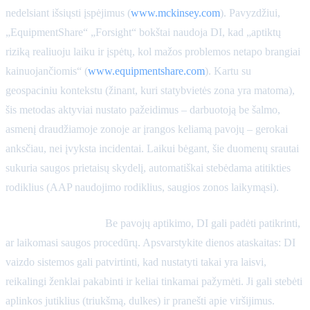
nedelsiant išsiųsti įspėjimus (
www.mckinsey.com
). Pavyzdžiui,
„EquipmentShare“ „Forsight“ bokštai naudoja DI, kad „aptiktų
riziką realiuoju laiku ir įspėtų, kol mažos problemos netapo brangiai
kainuojančiomis“ (
www.equipmentshare.com
). Kartu su
geospaciniu kontekstu (žinant, kuri statybvietės zona yra matoma),
šis metodas aktyviai nustato pažeidimus – darbuotoją be šalmo,
asmenį draudžiamoje zonoje ar įrangos keliamą pavojų – gerokai
anksčiau, nei įvyksta incidentai. Laikui bėgant, šie duomenų srautai
sukuria saugos prietaisų skydelį, automatiškai stebėdama atitikties
rodiklius (AAP naudojimo rodiklius, saugios zonos laikymąsi).
Atitikties stebėjimas:
Be pavojų aptikimo, DI gali padėti patikrinti,
ar laikomasi saugos procedūrų. Apsvarstykite dienos ataskaitas: DI
vaizdo sistemos gali patvirtinti, kad nustatyti takai yra laisvi,
reikalingi ženklai pakabinti ir keliai tinkamai pažymėti. Ji gali stebėti
aplinkos jutiklius (triukšmą, dulkes) ir pranešti apie viršijimus.