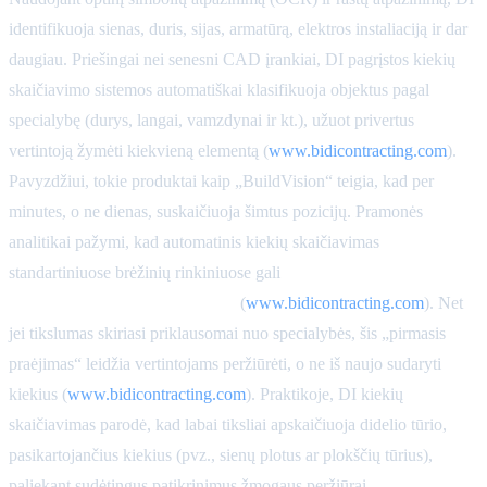
identifikuoja sienas, duris, sijas, armatūrą, elektros instaliaciją ir dar
daugiau. Priešingai nei senesni CAD įrankiai, DI pagrįstos kiekių
skaičiavimo sistemos automatiškai klasifikuoja objektus pagal
specialybę (durys, langai, vamzdynai ir kt.), užuot privertus
vertintoją žymėti kiekvieną elementą (
www.bidicontracting.com
).
Pavyzdžiui, tokie produktai kaip „BuildVision“ teigia, kad per
minutes, o ne dienas, suskaičiuoja šimtus pozicijų. Pramonės
analitikai pažymi, kad automatinis kiekių skaičiavimas
standartiniuose brėžinių rinkiniuose gali
sumažinti rankinio
projektavimo laiką iki 50–80%
(
www.bidicontracting.com
). Net
jei tikslumas skiriasi priklausomai nuo specialybės, šis „pirmasis
praėjimas“ leidžia vertintojams peržiūrėti, o ne iš naujo sudaryti
kiekius (
www.bidicontracting.com
). Praktikoje, DI kiekių
skaičiavimas parodė, kad labai tiksliai apskaičiuoja didelio tūrio,
pasikartojančius kiekius (pvz., sienų plotus ar plokščių tūrius),
paliekant sudėtingus patikrinimus žmogaus peržiūrai