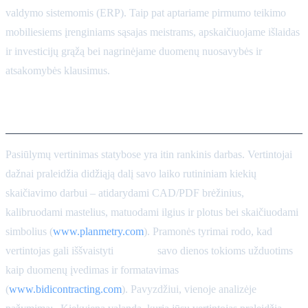
valdymo sistemomis (ERP). Taip pat aptariame pirmumo teikimo
mobiliesiems įrenginiams sąsajas meistrams, apskaičiuojame išlaidas
ir investicijų grąžą bei nagrinėjame duomenų nuosavybės ir
atsakomybės klausimus.
Pasiūlymų vertinimo iššūkiai
Pasiūlymų vertinimas statybose yra itin rankinis darbas. Vertintojai
dažnai praleidžia didžiąją dalį savo laiko rutininiam kiekių
skaičiavimo darbui – atidarydami CAD/PDF brėžinius,
kalibruodami mastelius, matuodami ilgius ir plotus bei skaičiuodami
simbolius (
www.planmetry.com
). Pramonės tyrimai rodo, kad
vertintojas gali iššvaistyti
60–80%
savo dienos tokioms užduotims
kaip duomenų įvedimas ir formatavimas
(
www.bidicontracting.com
). Pavyzdžiui, vienoje analizėje