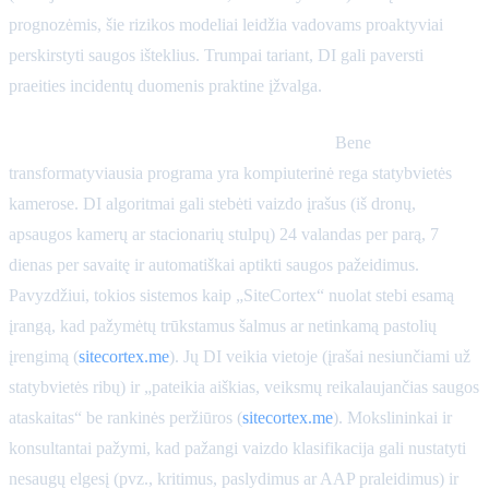
prognozėmis, šie rizikos modeliai leidžia vadovams proaktyviai
perskirstyti saugos išteklius. Trumpai tariant, DI gali paversti
praeities incidentų duomenis praktine įžvalga.
Vaizdo stebėjimas realiuoju laiku (DI rega):
Bene
transformatyviausia programa yra kompiuterinė rega statybvietės
kamerose. DI algoritmai gali stebėti vaizdo įrašus (iš dronų,
apsaugos kamerų ar stacionarių stulpų) 24 valandas per parą, 7
dienas per savaitę ir automatiškai aptikti saugos pažeidimus.
Pavyzdžiui, tokios sistemos kaip „SiteCortex“ nuolat stebi esamą
įrangą, kad pažymėtų trūkstamus šalmus ar netinkamą pastolių
įrengimą (
sitecortex.me
). Jų DI veikia vietoje (įrašai nesiunčiami už
statybvietės ribų) ir „pateikia aiškias, veiksmų reikalaujančias saugos
ataskaitas“ be rankinės peržiūros (
sitecortex.me
). Mokslininkai ir
konsultantai pažymi, kad pažangi vaizdo klasifikacija gali nustatyti
nesaugų elgesį (pvz., kritimus, paslydimus ar AAP praleidimus) ir