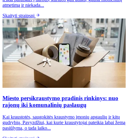
atmetimą ir niekada...
Skaityti straipsnį
Miesto persikraustymo pradinis rinkinys: nuo
rajonų iki komunalinių paslaugų
Kai kraustotės, saugokitės kraustymo įmonių apgaulių ir kitų
gudrybių. Pavyzdžiui, kai kurie kraustytojai pateikia labai žemą
pasiūlymą, o tada laiko...