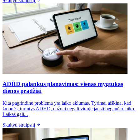
Skaityti straipsnį
ADHD palankus planavimas: vienas mygtukas
dienos pradžiai
Kita pagrindinė problema yra laiko aklumas. Tyrimai aiškina, kad
žmonės, turintys ADHD, dažnai negali viduje jausti bėgančio laiko.
Laikas gali...
Skaityti straipsnį