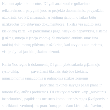
Kalbant apie dokumentus, DI gali analizuoti reguliavimo
reikalavimus ir palyginti juos su projekto duomenimis; pavyzdžiui,
užtikrinti, kad PE antspaudai ar leidimų galiojimo laikas būtų
užfiksuotas projektavimo dokumentuose. Tikslas yra audito seka:
kiekvieną kartą, kai patikrinimas pagal taisykles nepavyksta, sistema
jį užregistruoja ir įspėja vadovą. Ši nuolatinė atitiktis sumažina
rankinį dokumentų pildymą ir užtikrina, kad atvykus auditoriams,
visi įrodymai jau būtų skaitmenizuoti.
Kartu šios regos ir dokumentų DI galimybės sukuria grįžtamojo
ryšio ciklą:
planai
paverčiami tiksliais statybos kiekiais,
numatomomis sąnaudomis ir galimomis rizikos zonomis;
statybvietės duomenys
patvirtina faktines sąlygas pagal planą ir
nurodo iškylančias problemas. DI efektyviai veikia kaip „nuolatinis
inspektorius“, papildantis meistrus kompiuterinės regos įžvalgomis ir
suteikiantis vertintojams pranašumą pradedant kiekių skaičiavimą.