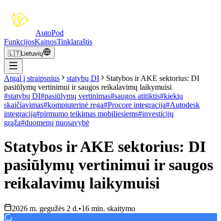
Auto
Pod
Funkcijos
Kainos
Tinklaraštis
🇱🇹
Lietuvių
Atgal į straipsnius
statybų DI
Statybos ir AKE sektorius: DI
pasiūlymų vertinimui ir saugos reikalavimų laikymuisi
#
statybų DI
#
pasiūlymų vertinimas
#
saugos atitiktis
#
kiekių
skaičiavimas
#
kompiuterinė rega
#
Procore integracija
#
Autodesk
integracija
#
pirmumo teikimas mobiliesiems
#
investicijų
grąža
#
duomenų nuosavybė
Statybos ir AKE sektorius: DI
pasiūlymų vertinimui ir saugos
reikalavimų laikymuisi
2026 m. gegužės 2 d.
•
16 min. skaitymo