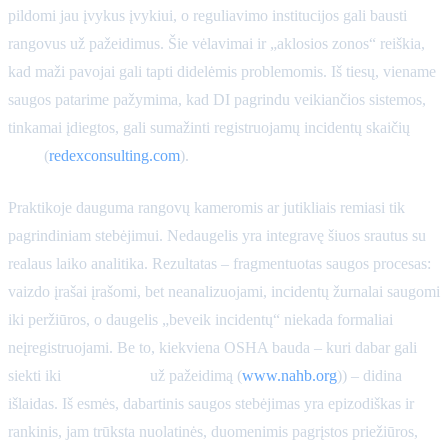
pildomi jau įvykus įvykiui, o reguliavimo institucijos gali bausti
rangovus už pažeidimus. Šie vėlavimai ir „aklosios zonos“ reiškia,
kad maži pavojai gali tapti didelėmis problemomis. Iš tiesų, viename
saugos patarime pažymima, kad DI pagrindu veikiančios sistemos,
tinkamai įdiegtos, gali sumažinti registruojamų incidentų skaičių
40–
60%
(
redexconsulting.com
).
Praktikoje dauguma rangovų kameromis ar jutikliais remiasi tik
pagrindiniam stebėjimui. Nedaugelis yra integravę šiuos srautus su
realaus laiko analitika. Rezultatas – fragmentuotas saugos procesas:
vaizdo įrašai įrašomi, bet neanalizuojami, incidentų žurnalai saugomi
iki peržiūros, o daugelis „beveik incidentų“ niekada formaliai
neįregistruojami. Be to, kiekviena OSHA bauda – kuri dabar gali
siekti iki
16 000 USD
už pažeidimą (
www.nahb.org
)) – didina
išlaidas. Iš esmės, dabartinis saugos stebėjimas yra epizodiškas ir
rankinis, jam trūksta nuolatinės, duomenimis pagrįstos priežiūros,