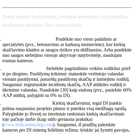
Norint pasiekti šių laimėjimų, protingas sprendimas yra laipsniškas
bandomasis projektas. Štai vienas požiūris:
Apibrėžkite taikymo sritį:
Pradėkite nuo vieno padalinio ar
specialybės (pvz., betonavimo ar karkasų montavimo), kur kiekių
skaičiavimo klaidos ar saugos rizikos yra didžiausios. Arba pradėkite
nuo saugos stebėjimo vienoje aktyvioje statybvietėje, naudojant
esamas kameras.
Pasirinkite rodiklius:
Stebėkite pagrindinius veiklos rodiklius prieš
ir po diegimo. Pasiūlymų teikimui: matuokite vertintojo valandas
vienam pasiūlymui, paruoštų pasiūlymų skaičių ir laimėjimo rodiklį.
Saugumui: registruokite incidentų skaičių, AAP atitikties rodiklį ir
tikrinimo valandas. Naudokite [30] kaip etaloną (pvz., pasiekite 60%
AAP atitiktį, palyginti su 0% su DI).
Duomenų integravimas:
Kiekių skaičiavimui, tegul DI įrankis
priima naujausius projekto planus ir pateikia visą medžiagų sąrašą.
Palyginkite jo išvestį su istoriniais rankiniais kiekių skaičiavimais
toje pačioje darbe (kaip siūlo geriausia praktika)
(
www.bidicontracting.com
). Saugumui, iš pradžių paleiskite
kameras per DI sistemą šešėliniu režimu: leiskite jai žymėti pavojus,