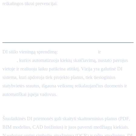
reikalingos tikrai prevencijai.
DI pagrįstos vaizdo ir
dokumentų priemonės
DI siūlo vieningą sprendimą:
kompiuterinė rega
ir
dokumentų
analizė
, kurios automatizuoja kiekių skaičiavimą, nustato pavojus
vietoje ir realiuoju laiku patikrina atitiktį. Vizija yra galutinė DI
sistema, kuri apdoroja tiek projekto planus, tiek tiesioginius
statybvietės srautus, išgauna veiksmų reikalaujančius duomenis ir
automatiškai įspėja vadovus.
Automatinis kiekių skaičiavimas (DI dokumentams):
Šiuolaikinės DI priemonės gali skaityti skaitmeninius planus (PDF,
BIM modelius, CAD brėžinius) ir juos paversti medžiagų kiekiais.
Naudojant optinį simbolių atpažinimą (OCR) ir raštų atpažinimą, DI