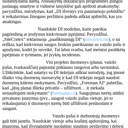
sustabdydama darbą. Atsisakymų deklaracijos programinės įrangos
paslaugų sutartyse ir vidinėse taisyklėse gali apriboti atsakomybę:
pavyzdžiui, nurodymas, kad „DI išvestys yra patariamojo pobūdžio“
ir reikalavimas žmogaus peržiūros padeda aiškiai apibrėžti, kas yra
atsakingas.
Paaiškinamumas:
Naudokite DI modelius, kurie pateikia
pagrindimą ar įrodymus kiekvienam įspėjimui. Pavyzdžiui,
„SiteCortex“ reklamuoja „paaiškinamąjį DI“ (
sitecortex.me
), o tai
reiškia, kad kiekvienas saugos ženklas pateikiamas su vaizdo įrašu ir
aprašymu, kodėl jis suveikė. Tai labai svarbu, kad meistrai pasitikėtų
įspėjimais ir tyrimams, jei įvyktų incidentas.
Duomenų nuosavybė:
Visi projekto duomenys (planai, vaizdo
įrašai, tvarkaraščiai) paprastai priklauso rangovui arba savininkui.
Užtikrinkite, kad sutartys su DI tiekėjais aiškiai nurodytų, jog įmonė
išlaiko visą duomenų nuosavybę ir kad DI teikėjas negali naudoti
duomenų kitiems mokymams. Pavyzdžiui, „Foreman AI“ pabrėžia,
kad „jūsų planai išlieka privatūs – užšifruoti… ir niekada
nenaudojami mokymams“ (
foremanai.co
). Saugojimas turėtų atitikti
privatumo įstatymus (pvz., saugoti vaizdo įrašus vietoje, jei to
reikalaujama) ir duomenys turėtų būti užšifruoti perduodant ir
saugant.
Saugumas ir privatumas:
Vaizdo įrašai ir darbuotojų duomenys
gali būti jautrūs. Naudokite vietoje arba kraštinį apdorojimą, kai
įmanoma, kad išvengtumėte nuolatinio srautinio perdavimo į debesį