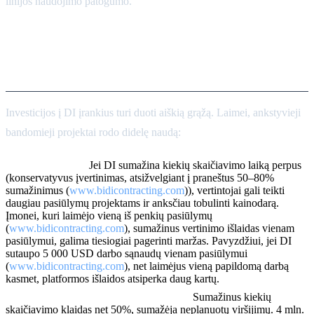
linijos naudojimo patogumo.
Investicijų grąža ir verslo
pagrindimas
Investicijos į DI įrankius turi duoti aiškią grąžą. Laimei, ankstyvieji
bandomieji projektai rodo didelę naudą:
Laiko taupymas:
Jei DI sumažina kiekių skaičiavimo laiką perpus
(konservatyvus įvertinimas, atsižvelgiant į praneštus 50–80%
sumažinimus (
www.bidicontracting.com
)), vertintojai gali teikti
daugiau pasiūlymų projektams ir anksčiau tobulinti kainodarą.
Įmonei, kuri laimėjo vieną iš penkių pasiūlymų
(
www.bidicontracting.com
), sumažinus vertinimo išlaidas vienam
pasiūlymui, galima tiesiogiai pagerinti maržas. Pavyzdžiui, jei DI
sutaupo 5 000 USD darbo sąnaudų vienam pasiūlymui
(
www.bidicontracting.com
), net laimėjus vieną papildomą darbą
kasmet, platformos išlaidos atsiperka daug kartų.
Mažiau klaidų ir pakeitimų užsakymų:
Sumažinus kiekių
skaičiavimo klaidas net 50%, sumažėja neplanuotų viršijimų. 4 mln.