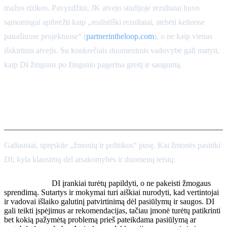
mažos rizikos. Pavyzdžiui, JK atvejo studijoje rezultatai buvo
sąmoningai apibrėžti kaip „realistiški rezultatai, stebėti keliuose
panašiuose projektuose“ (
partnerintheloop.com
), o ne kaip vienas
išskirtinis atvejis. Su konkrečiais duomenimis vadovybė gali matyti,
kaip DI žingsnis po žingsnio pagerina greitį ir saugumą.
Atsakomybė, valdymas ir
duomenų nuosavybė
Galiausiai, spręskite „žmonių ir politikos“ pusę. Kai žmonės pasitiki
DI, kyla klausimų dėl atsakomybės ir duomenų teisių:
Atsakomybė:
DI įrankiai turėtų papildyti, o ne pakeisti žmogaus
sprendimą. Sutartys ir mokymai turi aiškiai nurodyti, kad vertintojai
ir vadovai išlaiko galutinį patvirtinimą dėl pasiūlymų ir saugos. DI
gali teikti įspėjimus ar rekomendacijas, tačiau įmonė turėtų patikrinti
bet kokią pažymėtą problemą prieš pateikdama pasiūlymą ar