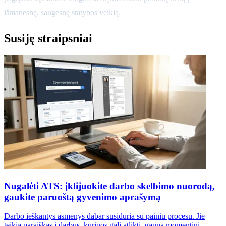
išmanesnę, saugesnę statybos veiklą.
Susiję straipsniai
Nugalėti ATS: įklijuokite darbo skelbimo nuorodą,
gaukite paruoštą gyvenimo aprašymą
Darbo ieškantys asmenys dabar susiduria su painiu procesu. Jie
teikia paraiškas į darbus, kuriuos gali atlikti, gauna momentinį