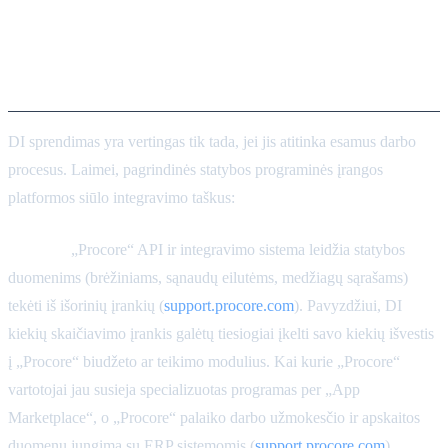
Integracija su „Procore“,
„Autodesk“ ir ERP sistemomis
DI sprendimas yra vertingas tik tada, jei jis atitinka esamus darbo
procesus. Laimei, pagrindinės statybos programinės įrangos
platformos siūlo integravimo taškus:
Procore:
„Procore“ API ir integravimo sistema leidžia statybos
duomenims (brėžiniams, sąnaudų eilutėms, medžiagų sąrašams)
tekėti iš išorinių įrankių (
support.procore.com
). Pavyzdžiui, DI
kiekių skaičiavimo įrankis galėtų tiesiogiai įkelti savo kiekių išvestis
į „Procore“ biudžeto ar teikimo modulius. Kai kurie „Procore“
vartotojai jau susieja specializuotas programas per „App
Marketplace“, o „Procore“ palaiko darbo užmokesčio ir apskaitos
duomenų jungimą su ERP sistemomis (
support.procore.com
).