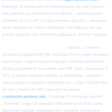
Praktikoje DI sistema gali būti sukonfigūruota taip, kad „Procore“
būtų laikomas jos „vieninteliu tiesos šaltiniu“ – skaitant projekto
parametrus iš „Procore“ ir įrašant rezultatus atgal (pvz., atnaujinant
eilutės elementus ar keitimo užsakymus). Tai užtikrina, kad visa
projekto komanda mato DI išvestis pažįstamoje „Procore“ sąsajoje.
Autodesk Construction Cloud (ACC):
Panašiai, „Autodesk“
ekosistema (įskaitant BIM 360, PlanGrid ir Revit) palaiko duomenų
importavimą / eksportavimą ir integracijas. DI kiekių skaičiavimo
įrankiai gali priimti Revit modelius arba PDF failus, eksportuotus iš
ACC, ir pateikti anotuotus modelius ar skaičiuokles. „Autodesk“
taip pat jungiasi su apskaitos sistemomis (pvz., Sage, QuickBooks)
per savo „Finance & ERP Connector“ ekosistemą
(
construction.autodesk.com
). Praktikoje DI sistema gali naudoti
„Autodesk“ Forge API atnaujinti BIM elementą su tiksliu kiekiu
arba žymėti kolizijas. Prisijungus prie „Autodesk Construction