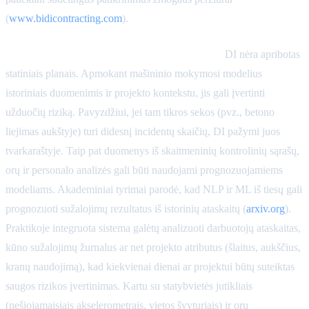
(
www.bidicontracting.com
).
Rizikos prognozavimas ir ankstyvas įspėjimas:
DI nėra apribotas
statiniais planais. Apmokant mašininio mokymosi modelius
istoriniais duomenimis ir projekto kontekstu, jis gali įvertinti
užduočių riziką. Pavyzdžiui, jei tam tikros sekos (pvz., betono
liejimas aukštyje) turi didesnį incidentų skaičių, DI pažymi juos
tvarkaraštyje. Taip pat duomenys iš skaitmeninių kontrolinių sąrašų,
orų ir personalo analizės gali būti naudojami prognozuojamiems
modeliams. Akademiniai tyrimai parodė, kad NLP ir ML iš tiesų gali
prognozuoti sužalojimų rezultatus iš istorinių ataskaitų (
arxiv.org
).
Praktikoje integruota sistema galėtų analizuoti darbuotojų ataskaitas,
kūno sužalojimų žurnalus ar net projekto atributus (šlaitus, aukščius,
kranų naudojimą), kad kiekvienai dienai ar projektui būtų suteiktas
saugos rizikos įvertinimas. Kartu su statybvietės jutikliais
(nešiojamaisiais akselerometrais, vietos švyturiais) ir orų