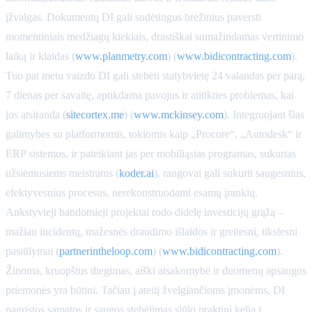
įžvalgas. Dokumentų DI gali sudėtingus brėžinius paversti
momentiniais medžiagų kiekiais, drastiškai sumažindamas vertinimo
laiką ir klaidas (
www.planmetry.com
) (
www.bidicontracting.com
).
Tuo pat metu vaizdo DI gali stebėti statybvietę 24 valandas per parą,
7 dienas per savaitę, aptikdama pavojus ir atitikties problemas, kai
jos atsiranda (
sitecortex.me
) (
www.mckinsey.com
). Integruojant šias
galimybes su platformomis, tokiomis kaip „Procore“, „Autodesk“ ir
ERP sistemos, ir pateikiant jas per mobiliąsias programas, sukurtas
užsiėmusiems meistrams (
koder.ai
), rangovai gali sukurti saugesnius,
efektyvesnius procesus, nerekonstruodami esamų įrankių.
Ankstyvieji bandomieji projektai rodo didelę investicijų grąžą –
mažiau incidentų, mažesnės draudimo išlaidos ir greitesni, tikslesni
pasiūlymai (
partnerintheloop.com
) (
www.bidicontracting.com
).
Žinoma, kruopštus diegimas, aiški atsakomybė ir duomenų apsaugos
priemonės yra būtini. Tačiau į ateitį žvelgiančioms įmonėms, DI
pagrįstos sąmatos ir saugos stebėjimas siūlo praktinį kelią į