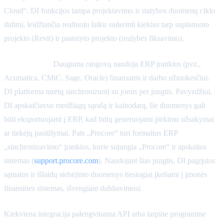
Cloud“, DI funkcijos tampa projektavimo ir statybos duomenų ciklo
dalimi, leidžiančia realiuoju laiku suderinti kiekius tarp suplanuoto
projekto (Revit) ir pastatyto projekto (realybės fiksavimo).
ERP sistemos:
Dauguma rangovų naudoja ERP įrankius (pvz.,
Acumatica, CMiC, Sage, Oracle) finansams ir darbo užmokesčiui.
DI platforma turėtų sinchronizuoti su jomis per jungtis. Pavyzdžiui,
DI apskaičiavus medžiagų sąrašą ir kainodarą, šie duomenys gali
būti eksportuojami į ERP, kad būtų generuojami pirkimo užsakymai
ar tiekėjų pasiūlymai. Pats „Procore“ turi formalius ERP
„sinchronizavimo“ įrankius, kurie sujungia „Procore“ ir apskaitos
sistemas (
support.procore.com
). Naudojant šias jungtis, DI pagrįstos
sąmatos ir išlaidų stebėjimo duomenys tiesiogiai įkeliami į įmonės
finansines sistemas, išvengiant dubliavimosi.
Kiekviena integracija palengvinama API arba tarpine programine