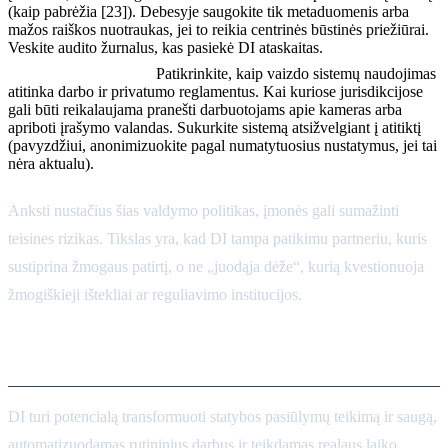
(kaip pabrėžia [23]). Debesyje saugokite tik metaduomenis arba
mažos raiškos nuotraukas, jei to reikia centrinės būstinės priežiūrai.
Veskite audito žurnalus, kas pasiekė DI ataskaitas.
Reguliavimo atitiktis:
Patikrinkite, kaip vaizdo sistemų naudojimas
atitinka darbo ir privatumo reglamentus. Kai kuriose jurisdikcijose
gali būti reikalaujama pranešti darbuotojams apie kameras arba
apriboti įrašymo valandas. Sukurkite sistemą atsižvelgiant į atitiktį
(pavyzdžiui, anonimizuokite pagal numatytuosius nustatymus, jei tai
nėra aktualu).
Anksti nustačius šias valdymo politikas, įmonės gali sumažinti
teisines rizikas. Tikslas yra, kad DI tampa patikimu partneriu, kuris
sustiprina žmogaus patirtį, o ne „juodąja dėže“, kurią kvestionuoja
žmogiškieji ištekliai ar reguliavimo institucijos.
Išvada
DI turi potencialą transformuoti statybos pasiūlymų teikimą ir saugą,
automatizuodamas rutininius darbus ir teikdamas realaus laiko