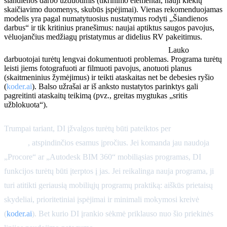
šiandienos darbo užduotimis (tikrinimo elementai, nauji kiekių
skaičiavimo duomenys, skubūs įspėjimai). Vienas rekomenduojamas
modelis yra pagal numatytuosius nustatymus rodyti „Šiandienos
darbus“ ir tik kritinius pranešimus: naujai aptiktus saugos pavojus,
vėluojančius medžiagų pristatymus ar didelius RV pakeitimus.
Formos neprisijungus ir nuotraukų fiksavimas:
Lauko
darbuotojai turėtų lengvai dokumentuoti problemas. Programa turėtų
leisti jiems fotografuoti ar filmuoti pavojus, anotuoti planus
(skaitmeninius žymėjimus) ir teikti ataskaitas net be debesies ryšio
(
koder.ai
). Balso užrašai ar iš anksto nustatytos parinktys gali
pagreitinti ataskaitų teikimą (pvz., greitas mygtukas „sritis
užblokuota“).
Trumpai tariant, DI įžvalgos turėtų būti pateiktos per
lauke patogios
sąsajos
, atspindinčios esamus įpročius. Jei komanda jau naudoja
„Procore“ ar „Autodesk BIM 360“ mobiliąsias programas, DI
funkcijos turėtų būti įterptos į jas. Jei reikalinga nauja programa, ji
turi atitikti geriausią mobiliųjų programų praktiką: aiškūs prietaisų
skydeliai, prioritetiniai įspėjimai ir minimali mokymosi kreivė
(
koder.ai
). Bet kurio DI įrankio sėkmė priklauso nuo šio priekinės