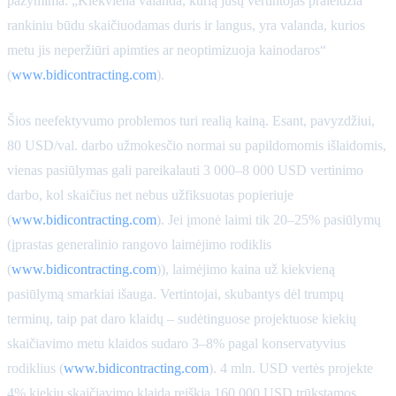
pažymima: „Kiekviena valanda, kurią jūsų vertintojas praleidžia
rankiniu būdu skaičiuodamas duris ir langus, yra valanda, kurios
metu jis neperžiūri apimties ar neoptimizuoja kainodaros“
(
www.bidicontracting.com
).
Šios neefektyvumo problemos turi realią kainą. Esant, pavyzdžiui,
80 USD/val. darbo užmokesčio normai su papildomomis išlaidomis,
vienas pasiūlymas gali pareikalauti 3 000–8 000 USD vertinimo
darbo, kol skaičius net nebus užfiksuotas popieriuje
(
www.bidicontracting.com
). Jei įmonė laimi tik 20–25% pasiūlymų
(įprastas generalinio rangovo laimėjimo rodiklis
(
www.bidicontracting.com
)), laimėjimo kaina už kiekvieną
pasiūlymą smarkiai išauga. Vertintojai, skubantys dėl trumpų
terminų, taip pat daro klaidų – sudėtinguose projektuose kiekių
skaičiavimo metu klaidos sudaro 3–8% pagal konservatyvius
rodiklius (
www.bidicontracting.com
). 4 mln. USD vertės projekte
4% kiekių skaičiavimo klaida reiškia 160 000 USD trūkstamos