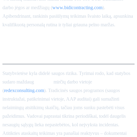
darbo jėgos ar medžiagų (
www.bidicontracting.com
).
Apibendrinant, rankinis pasiūlymų teikimas švaisto laiką, apsunkina
kvalifikuotą personalą rutina ir tyliai griauna pelno maržas.
Darbų saugos ir atitikties
iššūkiai statybvietėje
Statybvietėse kyla didelė saugos rizika. Tyrimai rodo, kad statybos
sudaro maždaug
20–25%
mirčių darbo vietoje
(
redexconsulting.com
). Tradicinės saugos programos (saugos
instruktažai, patikrinimai vietoje, AAP auditai) gali sumažinti
nelaimingų atsitikimų skaičių, tačiau joms sunku pastebėti visus
pažeidimus. Vadovai paprastai tikrina periodiškai, todėl daugelis
nesaugių sąlygų lieka nepastebėtos, kol neįvyksta incidentas.
Atitikties ataskaitų teikimas yra panašiai reaktyvus – dokumentai