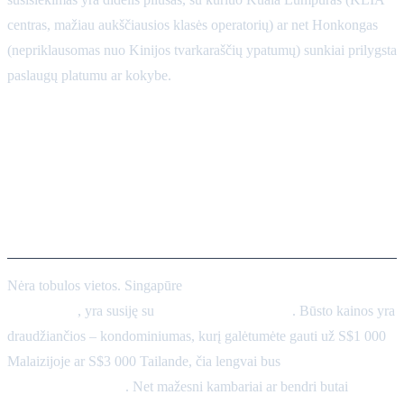
centras, mažiau aukščiausios klasės operatorių) ar net Honkongas
(nepriklausomas nuo Kinijos tvarkaraščių ypatumų) sunkiai prilygsta
paslaugų platumu ar kokybe.
Dalykai, dėl kurių galima
persigalvoti: išlaidos ir
apribojimai (palyginus su
KL/HK)
Nėra tobulos vietos. Singapūre
dalykai, dėl kurių galima
persigalvoti
, yra susiję su
kainomis ir griežtumu
. Būsto kainos yra
draudžiančios – kondominiumas, kurį galėtumėte gauti už S$1 000
Malaizijoje ar S$3 000 Tailande, čia lengvai bus
dvigubai ar
trigubai brangesnis
. Net mažesni kambariai ar bendri butai