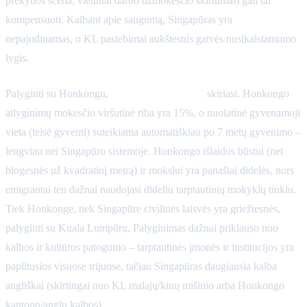
prekybos scena, vietiniai darbo užmokesčio skirtumai) gali tai
kompensuoti. Kalbant apie saugumą, Singapūras yra
nepajudinamas, o KL pastebimai aukštesnis gatvės nusikalstamumo
lygis.
Palyginti su Honkongu,
mokesčiai ir politika
skiriasi. Honkongo
atlyginimų mokesčio viršutinė riba yra 15%, o nuolatinė gyvenamoji
vieta (teisė gyventi) suteikiama automatiškiau po 7 metų gyvenimo –
lengviau nei Singapūro sistemoje. Honkongo išlaidos būstui (net
blogesnės už kvadratinį metrą) ir mokslui yra panašiai didelės, nors
emigrantai ten dažnai naudojasi dideliu tarptautinių mokyklų tinklu.
Tiek Honkonge, tiek Singapūre civilinės laisvės yra griežtesnės,
palyginti su Kuala Lumpūru. Palyginimas dažnai priklauso nuo
kalbos ir kultūros patogumo – tarptautinės įmonės ir institucijos yra
paplitusios visuose trijuose, tačiau Singapūras daugiausia kalba
angliškai (skirtingai nuo KL malajų/kinų mišinio arba Honkongo
kantono/anglų kalbos).