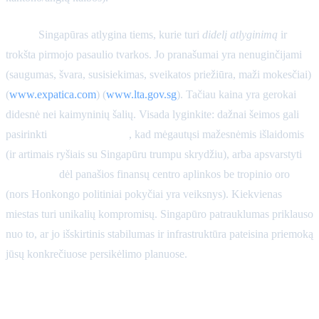
Esmė:
Singapūras atlygina tiems, kurie turi
didelį atlyginimą
ir
trokšta pirmojo pasaulio tvarkos. Jo pranašumai yra nenuginčijami
(saugumas, švara, susisiekimas, sveikatos priežiūra, maži mokesčiai)
(
www.expatica.com
) (
www.lta.gov.sg
). Tačiau kaina yra gerokai
didesnė nei kaimyninių šalių. Visada lyginkite: dažnai šeimos gali
pasirinkti
Kuala Lumpūrą
, kad mėgautųsi mažesnėmis išlaidomis
(ir artimais ryšiais su Singapūru trumpu skrydžiu), arba apsvarstyti
Honkongą
dėl panašios finansų centro aplinkos be tropinio oro
(nors Honkongo politiniai pokyčiai yra veiksnys). Kiekvienas
miestas turi unikalių kompromisų. Singapūro patrauklumas priklauso
nuo to, ar jo išskirtinis stabilumas ir infrastruktūra pateisina priemoką
jūsų konkrečiuose persikėlimo planuose.
Išvada