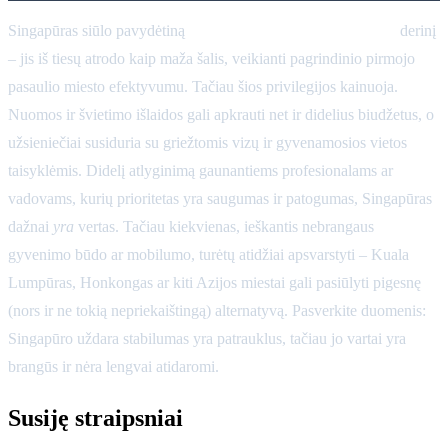
Singapūras siūlo pavydėtiną
saugumo, švaros ir susisiekimo
derinį
– jis iš tiesų atrodo kaip maža šalis, veikianti pagrindinio pirmojo
pasaulio miesto efektyvumu. Tačiau šios privilegijos kainuoja.
Nuomos ir švietimo išlaidos gali apkrauti net ir didelius biudžetus, o
užsieniečiai susiduria su griežtomis vizų ir gyvenamosios vietos
taisyklėmis. Didelį atlyginimą gaunantiems profesionalams ar
vadovams, kurių prioritetas yra saugumas ir patogumas, Singapūras
dažnai
yra
vertas. Tačiau kiekvienas, ieškantis nebrangaus
gyvenimo būdo ar mobilumo, turėtų atidžiai apsvarstyti – Kuala
Lumpūras, Honkongas ar kiti Azijos miestai gali pasiūlyti pigesnę
(nors ir ne tokią nepriekaištingą) alternatyvą. Pasverkite duomenis:
Singapūro uždara stabilumas yra patrauklus, tačiau jo vartai yra
brangūs ir nėra lengvai atidaromi.
Susiję straipsniai