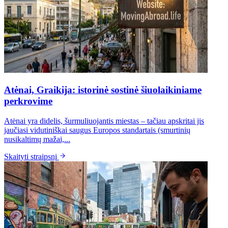
Atėnai, Graikija: istorinė sostinė šiuolaikiniame
perkrovime
Atėnai yra didelis, šurmuliuojantis miestas – tačiau apskritai jis
jaučiasi vidutiniškai saugus Europos standartais (smurtinių
nusikaltimų mažai,...
Skaityti straipsnį