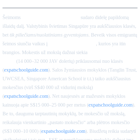
Šeimoms
švietimas ir vaikų priežiūra
sudaro didelę papildomą
išlaidų dalį. Valstybinis švietimas Singapūre yra aukščiausios klasės,
bet
tik piliečiams/nuolatiniams gyventojams
. Beveik visos emigrantų
šeimos siunčia vaikus į
tarptautines mokyklas
, kurios yra itin
brangios. Mokestis už mokslą dažnai siekia
S$20 000–45 000 per
metus
(14 000–32 000 JAV dolerių) priklausomai nuo klasės
(
expatschoolguide.com
). Salos žymiausios mokyklos (Tanglin Trust,
UWCSEA, Singapore American School ir t.t.) taiko aukščiausius
mokesčius (virš S$40 000 už vidurinį mokslą)
(
expatschoolguide.com
). Net naujesnės ar mažesnės mokyklos
kainuoja apie S$15 000–25 000 per metus (
expatschoolguide.com
).
Be to, dauguma tarptautinių mokyklų, be mokesčio už mokslą,
reikalauja vienkartinio „pastato mokesčio“ arba plėtros mokesčio
(S$3 000–10 000) (
expatschoolguide.com
). Biudžetą reikia sudaryti
atsižvelgiant į tai: pvz., ESF ar nepriklausoma mokykla dažnai ima