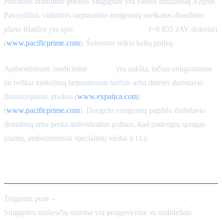
Privataus draudimo įmokos Singapūre yra vienos didžiausių Azijoje.
Pavyzdžiui, vidutinės tarptautinio emigrantų sveikatos draudimo
plano išlaidos yra apie
8 800 SGD per metus
(~6 855 JAV doleriai)
(
www.pacificprime.com
). Šeimoms reikia kelių polisų.
Apibendrinant: medicininė
kokybė
yra aukšta, tačiau emigrantams
tai reiškia mokėjimą tarptautiniais tarifais arba dideles darbdavio
finansuojamas įmokas (
www.expatica.com
)
(
www.pacificprime.com
). Daugelis emigrantų papildo darbdavio
draudimą arba perka individualius polisus, kad padengtų spragas
(dantų, ambulatoriniai specialistų vizitai ir t.t.).
Mokesčiai ir finansai
Teigiama pusė –
asmeninis pajamų mokestis yra mažas
.
Singapūro mokesčių sistema yra progresyvinė su nedideliais