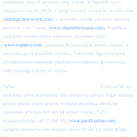
užimdamas vieną iš geriausių vietų Azijoje. Jo ligoninės (pvz.,
Singapore General, NUH, Changi General) yra aukšto akreditavimo
(
rankings.newsweek.com
), o gyvenimo trukmė yra viena ilgiausių
pasaulyje (~83,5 metų) (
www.channelnewsasia.com
). Praktiškai
Singapūro sistema dažnai vadinama „pasaulinio lygio“
(
www.expatica.com
): pažangios technologijos, švarios patalpos ir
santykinai geros draudimo sistemos. Valstybinės ligoninės teikia
subsidijuojamas paslaugas piliečiams/nuolatiniams gyventojams,
todėl paslaugų kokybė yra aukšta.
Tačiau
emigrantams šios subsidijos netaikomos
. Užsieniečiai turi
pasikliauti privačiu draudimu arba darbdavio planais. Pagal įstatymą
įmonės privalo įsigyti grupinį sveikatos draudimą, atitinkantį
minimalius kriterijus (60 000 S$ metinis limitas, 75/25
bendramokėjimai virš 15 000 S$) (
www.pacificprime.com
).
Daugelis darbdavių daro daugiau, tačiau vis dar yra rimtų spragų.