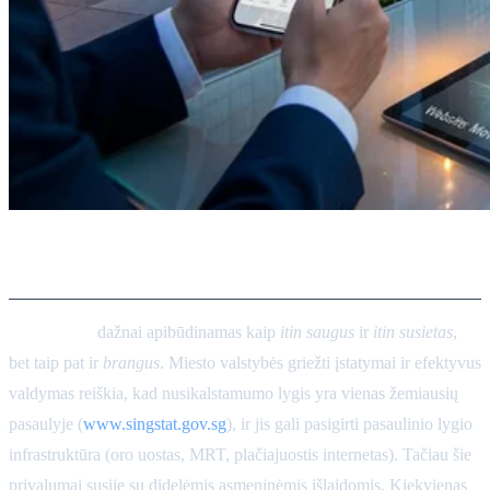
Įvadas
Singapūras
dažnai apibūdinamas kaip
itin saugus
ir
itin susietas
,
bet taip pat ir
brangus
. Miesto valstybės griežti įstatymai ir efektyvus
valdymas reiškia, kad nusikalstamumo lygis yra vienas žemiausių
pasaulyje (
www.singstat.gov.sg
), ir jis gali pasigirti pasaulinio lygio
infrastruktūra (oro uostas, MRT, plačiajuostis internetas). Tačiau šie
privalumai susiję su didelėmis asmeninėmis išlaidomis. Kiekvienas