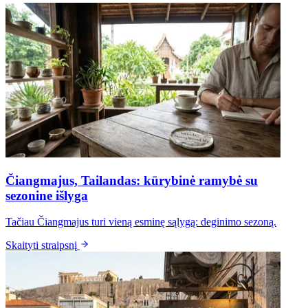
Čiangmajus, Tailandas: kūrybinė ramybė su
sezonine išlyga
Tačiau Čiangmajus turi vieną esminę sąlygą: deginimo sezoną.
Skaityti straipsnį