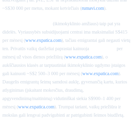
~S$30 000 per metus, mokant ketvirčiais (
rumavi.com
).
Vaikų priežiūros išlaidos
(ikimokyklinio amžiaus) taip pat yra
didelės. Vyriausybės subsidijuojami centrai ima maksimaliai S$415
per mėnesį (
www.expatica.com
), tačiau emigrantai gali negauti vietų
ten. Privatūs vaikų darželiai paprastai kainuoja
S$800–1 500
per
mėnesį už visos dienos priežiūrą (
www.expatica.com
), o
aukščiausios klasės ar tarptautiniai ikimokyklinio ugdymo įstaigos
gali kainuoti ~S$2 500–3 000 per mėnesį (
www.expatica.com
).
Daugelis emigrantų šeimų samdosi auklę, gyvenančią kartu, kurios
atlyginimas (įskaitant mokesčius, draudimą,
apgyvendinimą/maitinimą) vidutiniškai siekia S$900–1 400 per
mėnesį (
www.expatica.com
). Trumpai tariant, vaikų priežiūra ir
mokslas gali lengvai padvigubinti ar patrigubinti šeimos biudžetą.