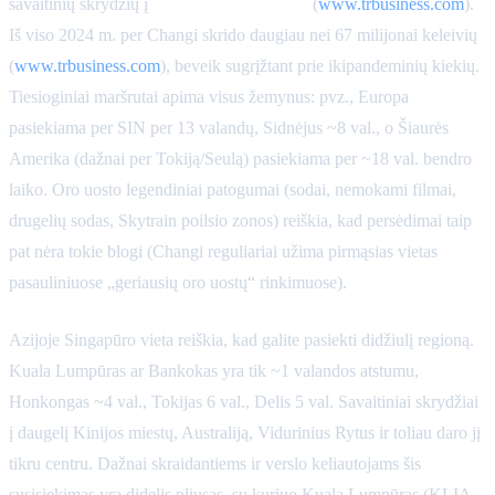
savaitinių skrydžių į
163 miestus 49 šalyse
(
www.trbusiness.com
).
Iš viso 2024 m. per Changi skrido daugiau nei 67 milijonai keleivių
(
www.trbusiness.com
), beveik sugrįžtant prie ikipandeminių kiekių.
Tiesioginiai maršrutai apima visus žemynus: pvz., Europa
pasiekiama per SIN per 13 valandų, Sidnėjus ~8 val., o Šiaurės
Amerika (dažnai per Tokiją/Seulą) pasiekiama per ~18 val. bendro
laiko. Oro uosto legendiniai patogumai (sodai, nemokami filmai,
drugelių sodas, Skytrain poilsio zonos) reiškia, kad persėdimai taip
pat nėra tokie blogi (Changi reguliariai užima pirmąsias vietas
pasauliniuose „geriausių oro uostų“ rinkimuose).
Azijoje Singapūro vieta reiškia, kad galite pasiekti didžiulį regioną.
Kuala Lumpūras ar Bankokas yra tik ~1 valandos atstumu,
Honkongas ~4 val., Tokijas 6 val., Delis 5 val. Savaitiniai skrydžiai
į daugelį Kinijos miestų, Australiją, Vidurinius Rytus ir toliau daro jį
tikru centru. Dažnai skraidantiems ir verslo keliautojams šis
susisiekimas yra didelis pliusas, su kuriuo Kuala Lumpūras (KLIA