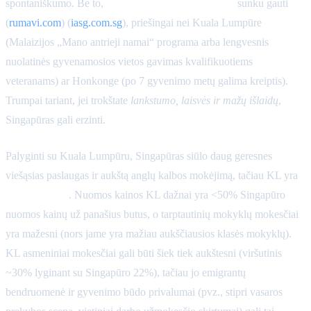
spontaniškumo. Be to,
nuolatinę gyvenamąją vietą
sunku gauti
(
rumavi.com
) (
iasg.com.sg
), priešingai nei Kuala Lumpūre
(Malaizijos „Mano antrieji namai“ programa arba lengvesnis
nuolatinės gyvenamosios vietos gavimas kvalifikuotiems
veteranams) ar Honkonge (po 7 gyvenimo metų galima kreiptis).
Trumpai tariant, jei trokštate
lankstumo, laisvės ir mažų išlaidų
,
Singapūras gali erzinti.
Palyginti su Kuala Lumpūru, Singapūras siūlo daug geresnes
viešąsias paslaugas ir aukštą anglų kalbos mokėjimą, tačiau KL yra
daug pigesnis
. Nuomos kainos KL dažnai yra <50% Singapūro
nuomos kainų už panašius butus, o tarptautinių mokyklų mokesčiai
yra mažesni (nors jame yra mažiau aukščiausios klasės mokyklų).
KL asmeniniai mokesčiai gali būti šiek tiek aukštesni (viršutinis
~30% lyginant su Singapūro 22%), tačiau jo emigrantų
bendruomenė ir gyvenimo būdo privalumai (pvz., stipri vasaros