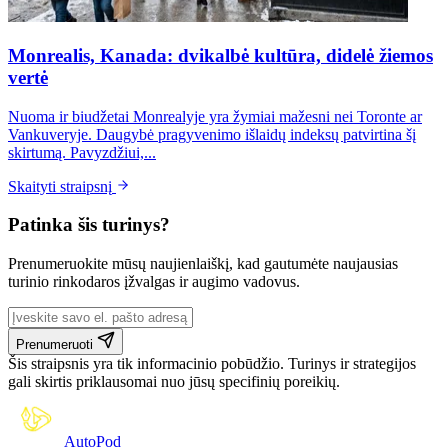
Monrealis, Kanada: dvikalbė kultūra, didelė žiemos
vertė
Nuoma ir biudžetai Monrealyje yra žymiai mažesni nei Toronte ar
Vankuveryje. Daugybė pragyvenimo išlaidų indeksų patvirtina šį
skirtumą. Pavyzdžiui,...
Skaityti straipsnį
Patinka šis turinys?
Prenumeruokite mūsų naujienlaiškį, kad gautumėte naujausias
turinio rinkodaros įžvalgas ir augimo vadovus.
Prenumeruoti
Šis straipsnis yra tik informacinio pobūdžio. Turinys ir strategijos
gali skirtis priklausomai nuo jūsų specifinių poreikių.
Auto
Pod