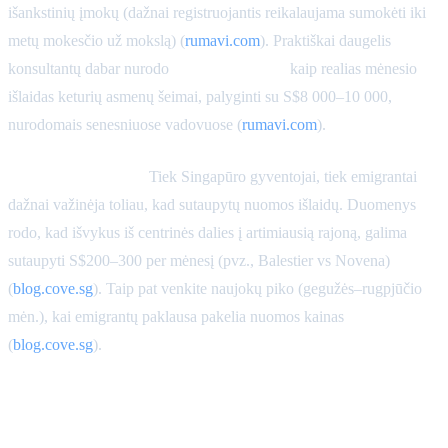
išankstinių įmokų (dažnai registruojantis reikalaujama sumokėti iki
metų mokesčio už mokslą) (
rumavi.com
). Praktiškai daugelis
konsultantų dabar nurodo
S$12 000–18 000
kaip realias mėnesio
išlaidas keturių asmenų šeimai, palyginti su S$8 000–10 000,
nurodomais senesniuose vadovuose (
rumavi.com
).
Biudžeto patarimas:
Tiek Singapūro gyventojai, tiek emigrantai
dažnai važinėja toliau, kad sutaupytų nuomos išlaidų. Duomenys
rodo, kad išvykus iš centrinės dalies į artimiausią rajoną, galima
sutaupyti S$200–300 per mėnesį (pvz., Balestier vs Novena)
(
blog.cove.sg
). Taip pat venkite naujokų piko (gegužės–rugpjūčio
mėn.), kai emigrantų paklausa pakelia nuomos kainas
(
blog.cove.sg
).
Šeimos išlaidos: mokyklos ir
vaikų priežiūra