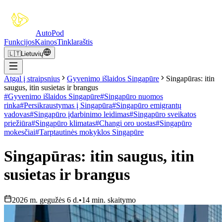
Auto
Pod
Funkcijos
Kainos
Tinklaraštis
🇱🇹
Lietuvių
Atgal į straipsnius
Gyvenimo išlaidos Singapūre
Singapūras: itin
saugus, itin susietas ir brangus
#
Gyvenimo išlaidos Singapūre
#
Singapūro nuomos
rinka
#
Persikraustymas į Singapūrą
#
Singapūro emigrantų
vadovas
#
Singapūro įdarbinimo leidimas
#
Singapūro sveikatos
priežiūra
#
Singapūro klimatas
#
Changi oro uostas
#
Singapūro
mokesčiai
#
Tarptautinės mokyklos Singapūre
Singapūras: itin saugus, itin
susietas ir brangus
2026 m. gegužės 6 d.
•
14 min. skaitymo