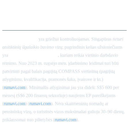
Darbo vizos ir leidimas gyventi
(įdarbinimo leidimas ir
nuolatinė gyvenamoji vieta)
Ilgalaikis buvimas
yra griežtai kontroliuojamas. Singapūras
neturi
atsitiktinių ilgalaikio buvimo vizų
; pagrindinis kelias užsieniečiams
yra
įdarbinimo leidimas (EP)
, kuriam reikia vietinio darbdavio
rėmimo. Nuo 2023 m. rugsėjo mėn. įdarbinimo leidimai turi būti
patvirtinti pagal balais pagrįstą COMPASS vertinimą (pagrįstą
atlyginimu, kvalifikacija, pramonės šaka, įvairove ir kt.)
(
rumavi.com
). Minimalūs atlyginimai jau yra dideli: S$5 600 per
mėnesį (S$6 200 finansų sektoriuje) naujiems EP pareiškėjams
(
rumavi.com
) (
rumavi.com
). Nėra skaitmeninių nomadų ar
pensininkų vizų, o turistinės vizos maksimaliai galioja 30–90 dienų,
priklausomai nuo pilietybės (
rumavi.com
).