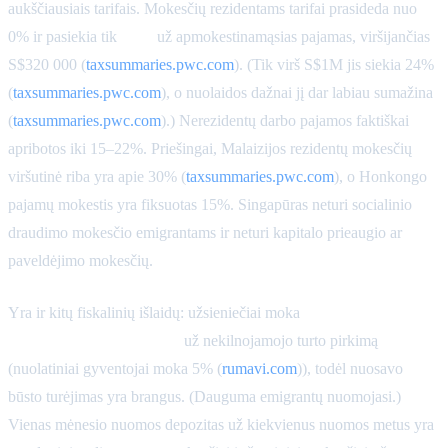
aukščiausiais tarifais. Mokesčių rezidentams tarifai prasideda nuo
0% ir pasiekia tik
22%
už apmokestinamąsias pajamas, viršijančias
S$320 000 (
taxsummaries.pwc.com
). (Tik virš S$1M jis siekia 24%
(
taxsummaries.pwc.com
), o nuolaidos dažnai jį dar labiau sumažina
(
taxsummaries.pwc.com
).) Nerezidentų darbo pajamos faktiškai
apribotos iki 15–22%. Priešingai, Malaizijos rezidentų mokesčių
viršutinė riba yra apie 30% (
taxsummaries.pwc.com
), o Honkongo
pajamų mokestis yra fiksuotas 15%. Singapūras neturi socialinio
draudimo mokesčio emigrantams ir neturi kapitalo prieaugio ar
paveldėjimo mokesčių.
Yra ir kitų fiskalinių išlaidų: užsieniečiai moka
60% papildomo
pirkėjo žyminio mokesčio
už nekilnojamojo turto pirkimą
(nuolatiniai gyventojai moka 5% (
rumavi.com
)), todėl nuosavo
būsto turėjimas yra brangus. (Dauguma emigrantų nuomojasi.)
Vienas mėnesio nuomos depozitas už kiekvienus nuomos metus yra