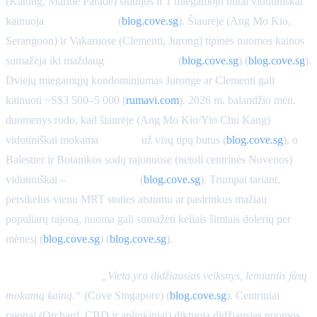
(Katong, Marine Parade) studijos ir 1 miegamojo butai vidutiniškai
kainuoja
S$1 800–2 000
(
blog.cove.sg
). Šiaurėje (Ang Mo Kio,
Serangoon) ir Vakaruose (Clementi, Jurong) tipinės nuomos kainos
sumažėja iki maždaug
S$1 600–1 800
(
blog.cove.sg
) (
blog.cove.sg
).
Dviejų miegamųjų kondominiumas Juronge ar Clementi gali
kainuoti ~S$3 500–5 000 (
rumavi.com
). 2026 m. balandžio mėn.
duomenys rodo, kad šiaurėje (Ang Mo Kio/Yio Chu Kang)
vidutiniškai mokama
S$1 559
už visų tipų butus (
blog.cove.sg
), o
Balestier ir Botanikos sodų rajonuose (netoli centrinės Novenos)
vidutiniškai –
S$1 595–1 750
(
blog.cove.sg
). Trumpai tariant,
persikėlus vienu MRT stoties atstumu ar pasirinkus mažiau
populiarų rajoną, nuoma gali sumažėti keliais šimtais dolerių per
mėnesį (
blog.cove.sg
) (
blog.cove.sg
).
Pagrindinė įžvalga:
„Vieta yra didžiausias veiksnys, lemiantis jūsų
mokamą kainą.“
(Cove Singapore) (
blog.cove.sg
). Centriniai
rajonai (Orchard, CBD ir aplinkiniai) diktuoja didžiausias nuomos