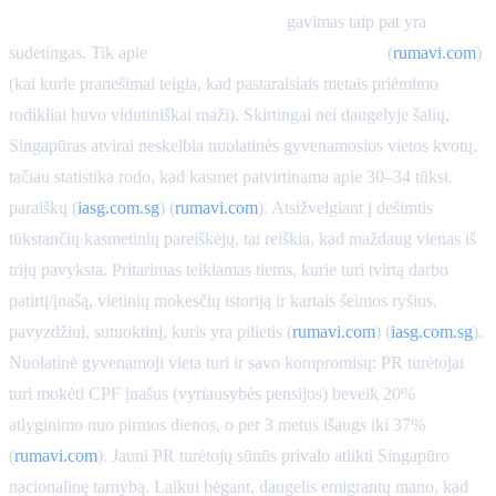
Nuolatinės gyvenamosios vietos (PR)
gavimas taip pat yra
sudėtingas. Tik apie
30% paraiškų būna sėkmingos
(
rumavi.com
)
(kai kurie pranešimai teigia, kad pastaraisiais metais priėmimo
rodikliai buvo vidutiniškai maži). Skirtingai nei daugelyje šalių,
Singapūras atvirai neskelbia nuolatinės gyvenamosios vietos kvotų,
tačiau statistika rodo, kad kasmet patvirtinama apie 30–34 tūkst.
paraiškų (
iasg.com.sg
) (
rumavi.com
). Atsižvelgiant į dešimtis
tūkstančių kasmetinių pareiškėjų, tai reiškia, kad maždaug vienas iš
trijų pavyksta. Pritarimas teikiamas tiems, kurie turi tvirtą darbo
patirtį/įnašą, vietinių mokesčių istoriją ir kartais šeimos ryšius,
pavyzdžiui, sutuoktinį, kuris yra pilietis (
rumavi.com
) (
iasg.com.sg
).
Nuolatinė gyvenamoji vieta turi ir savo kompromisų: PR turėtojai
turi mokėti CPF įnašus (vyriausybės pensijos) beveik 20%
atlyginimo nuo pirmos dienos, o per 3 metus išaugs iki 37%
(
rumavi.com
). Jauni PR turėtojų sūnūs privalo atlikti Singapūro
nacionalinę tarnybą. Laikui bėgant, daugelis emigrantų mano, kad