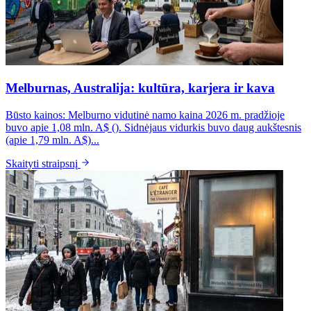
Melburnas, Australija: kultūra, karjera ir kava
Būsto kainos: Melburno vidutinė namo kaina 2026 m. pradžioje
buvo apie 1,08 mln. A$ (). Sidnėjaus vidurkis buvo daug aukštesnis
(apie 1,79 mln. A$)...
Skaityti straipsnį