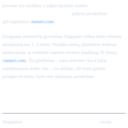
procesas yra neaiškus, o įsipareigojimai sunkūs:
„Singapūro PR
yra pasaulinio lygio sunku gauti“,
– pažymi persikėlimo
apžvalgininkas (
rumavi.com
).
Daugumai užsieniečių gyvenimas Singapūre reiškia darbo leidimų
atnaujinimą kas 1–3 metus. Praradus darbą, įdarbinimo leidimas
anuliuojamas su nedideliu malonės terminu (maždaug 30 dienų)
(
rumavi.com
). Šis griežtumas – jokia buferinė viza ir jokia
nepriklausoma darbo viza – yra dalykas, dėl kurio galima
persigalvoti tiems, kurie nori sklandaus persikėlimo.
Sveikatos priežiūra ir
draudimas
Singapūras
gali pasigirti puikia sveikatos priežiūra
, nuolat