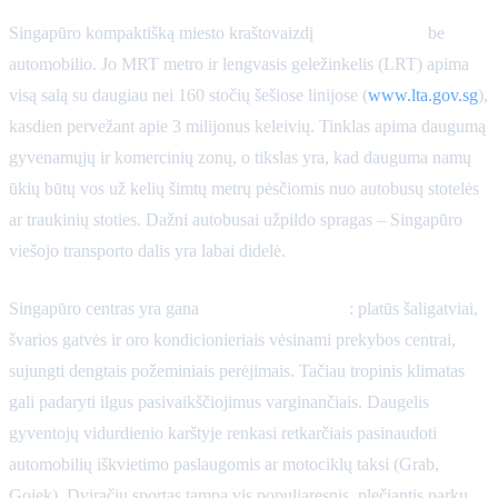
Singapūro kompaktišką miesto kraštovaizdį
lengva naršyti
be
automobilio. Jo MRT metro ir lengvasis geležinkelis (LRT) apima
visą salą su daugiau nei 160 stočių šešiose linijose (
www.lta.gov.sg
),
kasdien pervežant apie 3 milijonus keleivių. Tinklas apima daugumą
gyvenamųjų ir komercinių zonų, o tikslas yra, kad dauguma namų
ūkių būtų vos už kelių šimtų metrų pėsčiomis nuo autobusų stotelės
ar traukinių stoties. Dažni autobusai užpildo spragas – Singapūro
viešojo transporto dalis yra labai didelė.
Singapūro centras yra gana
patogus pėstiesiems
: platūs šaligatviai,
švarios gatvės ir oro kondicionieriais vėsinami prekybos centrai,
sujungti dengtais požeminiais perėjimais. Tačiau tropinis klimatas
gali padaryti ilgus pasivaikščiojimus varginančiais. Daugelis
gyventojų vidurdienio karštyje renkasi retkarčiais pasinaudoti
automobilių iškvietimo paslaugomis ar motociklų taksi (Grab,
Gojek). Dviračių sportas tampa vis populiaresnis, plečiantis parkų