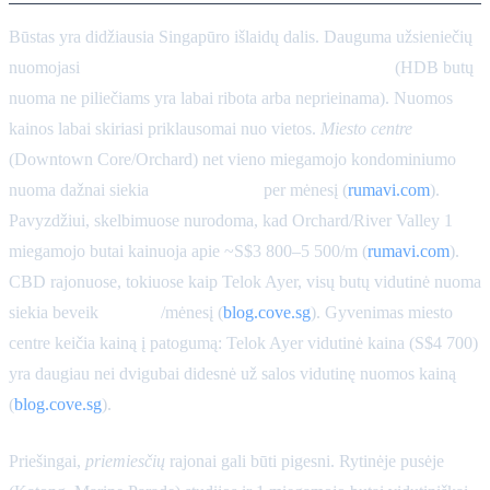
Būstas yra didžiausia Singapūro išlaidų dalis. Dauguma užsieniečių
nuomojasi
privačius daugiabučius (kondominiumus)
(HDB butų
nuoma ne piliečiams yra labai ribota arba neprieinama). Nuomos
kainos labai skiriasi priklausomai nuo vietos.
Miesto centre
(Downtown Core/Orchard) net vieno miegamojo kondominiumo
nuoma dažnai siekia
S$3 000–5 500
per mėnesį (
rumavi.com
).
Pavyzdžiui, skelbimuose nurodoma, kad Orchard/River Valley 1
miegamojo butai kainuoja apie ~S$3 800–5 500/m (
rumavi.com
).
CBD rajonuose, tokiuose kaip Telok Ayer, visų butų vidutinė nuoma
siekia beveik
S$4 700
/mėnesį (
blog.cove.sg
). Gyvenimas miesto
centre keičia kainą į patogumą: Telok Ayer vidutinė kaina (S$4 700)
yra daugiau nei dvigubai didesnė už salos vidutinę nuomos kainą
(
blog.cove.sg
).
Priešingai,
priemiesčių
rajonai gali būti pigesni. Rytinėje pusėje