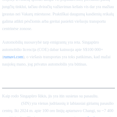
jungčių tinklui, tačiau dviračių važiavimas keliais vis dar yra mažiau
įprastas nei Vakarų miestuose. Praktiškai daugumą kasdienių reikalų
galima atlikti pėsčiomis arba greitai pasiekti viešuoju transportu
centrinėse zonose.
Automobilių nuosavybė tarp emigrantų yra reta. Singapūro
automobilio licencija (COE) dabar kainuoja apie S$100 000+
(
rumavi.com
), o viešasis transportas yra toks patikimas, kad mažai
naujokų mano, jog privatus automobilis yra būtinas.
Globalus susisiekimas
Kaip rodo Singapūro šūkis, jis yra itin susietas su pasauliu.
Changi
oro uostas
(SIN) yra vienas judriausių ir labiausiai giriamų pasaulio
centrų. Iki 2024 m. apie 100 oro linijų aptarnavo Changi, su ~7 400