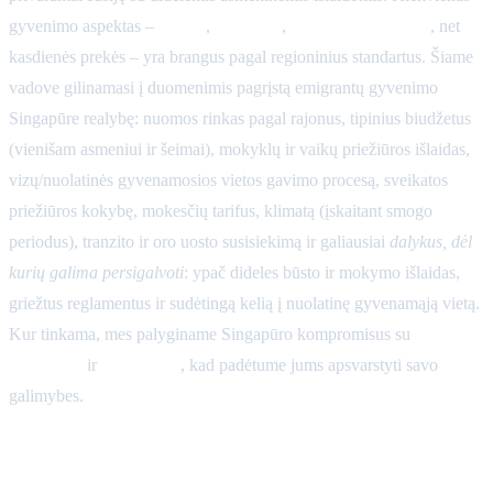
gyvenimo aspektas –
būstas
,
švietimas
,
sveikatos priežiūra
, net
kasdienės prekės – yra brangus pagal regioninius standartus. Šiame
vadove gilinamasi į duomenimis pagrįstą emigrantų gyvenimo
Singapūre realybę: nuomos rinkas pagal rajonus, tipinius biudžetus
(vienišam asmeniui ir šeimai), mokyklų ir vaikų priežiūros išlaidas,
vizų/nuolatinės gyvenamosios vietos gavimo procesą, sveikatos
priežiūros kokybę, mokesčių tarifus, klimatą (įskaitant smogo
periodus), tranzito ir oro uosto susisiekimą ir galiausiai
dalykus, dėl
kurių galima persigalvoti
: ypač dideles būsto ir mokymo išlaidas,
griežtus reglamentus ir sudėtingą kelią į nuolatinę gyvenamąją vietą.
Kur tinkama, mes palyginame Singapūro kompromisus su
Kuala
Lumpūru
ir
Honkongu
, kad padėtume jums apsvarstyti savo
galimybes.
Nuomos rinka pagal rajonus