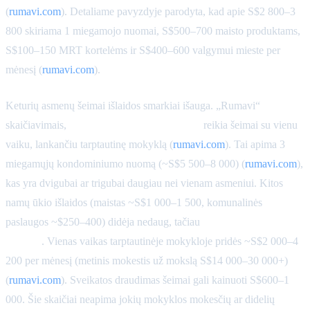
(
rumavi.com
). Detaliame pavyzdyje parodyta, kad apie S$2 800–3
800 skiriama 1 miegamojo nuomai, S$500–700 maisto produktams,
S$100–150 MRT kortelėms ir S$400–600 valgymui mieste per
mėnesį (
rumavi.com
).
Keturių asmenų šeimai išlaidos smarkiai išauga. „Rumavi“
skaičiavimais,
S$12 000–18 000 per mėnesį
reikia šeimai su vienu
vaiku, lankančiu tarptautinę mokyklą (
rumavi.com
). Tai apima 3
miegamųjų kondominiumo nuomą (~S$5 500–8 000) (
rumavi.com
),
kas yra dvigubai ar trigubai daugiau nei vienam asmeniui. Kitos
namų ūkio išlaidos (maistas ~S$1 000–1 500, komunalinės
paslaugos ~$250–400) didėja nedaug, tačiau
mokslas yra esminis
dalykas
. Vienas vaikas tarptautinėje mokykloje pridės ~S$2 000–4
200 per mėnesį (metinis mokestis už mokslą S$14 000–30 000+)
(
rumavi.com
). Sveikatos draudimas šeimai gali kainuoti S$600–1
000. Šie skaičiai neapima jokių mokyklos mokesčių ar didelių