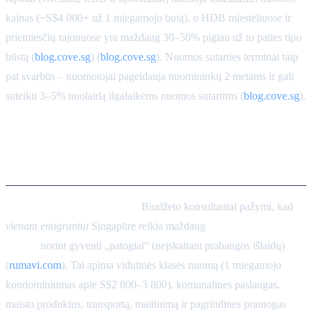
kainas (~S$4 000+ už 1 miegamojo butą), o HDB miesteliuose ir
priemiesčių rajonuose yra maždaug 30–50% pigiau už to paties tipo
būstą (
blog.cove.sg
) (
blog.cove.sg
). Nuomos sutarties terminai taip
pat svarbūs – nuomotojai pageidauja nuomininkų 2 metams ir gali
suteikti 3–5% nuolaidą ilgalaikėms nuomos sutartims (
blog.cove.sg
).
Mėnesiniai biudžetai: vienišas
asmuo vs. šeima
Tipiniai biudžetai yra dideli.
Biudžeto konsultantai pažymi, kad
vienam emigrantui
Singapūre reikia maždaug
S$4 000–5 500 per
mėnesį
norint gyventi „patogiai“ (neįskaitant prabangos išlaidų)
(
rumavi.com
). Tai apima vidutinės klasės nuomą (1 miegamojo
kondominiumas apie S$2 800–3 800), komunalines paslaugas,
maisto produktus, transportą, maitinimą ir pagrindines pramogas