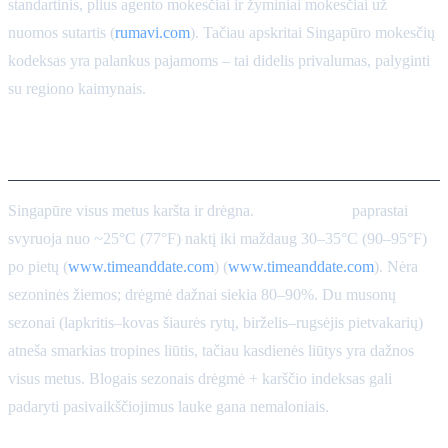
standartinis, plius agento mokesčiai ir žyminiai mokesčiai už
nuomos sutartis (
rumavi.com
). Tačiau apskritai Singapūro mokesčių
kodeksas yra palankus pajamoms – tai didelis privalumas, palyginti
su regiono kaimynais.
Klimatas ir aplinka
Singapūre visus metus karšta ir drėgna.
Temperatūra
paprastai
svyruoja nuo ~25°C (77°F) naktį iki maždaug 30–35°C (90–95°F)
po pietų (
www.timeanddate.com
) (
www.timeanddate.com
). Nėra
sezoninės žiemos; drėgmė dažnai siekia 80–90%. Du musonų
sezonai (lapkritis–kovas šiaurės rytų, birželis–rugsėjis pietvakarių)
atneša smarkias tropines liūtis, tačiau kasdienės liūtys yra dažnos
visus metus. Blogais sezonais drėgmė + karščio indeksas gali
padaryti pasivaikščiojimus lauke gana nemaloniais.