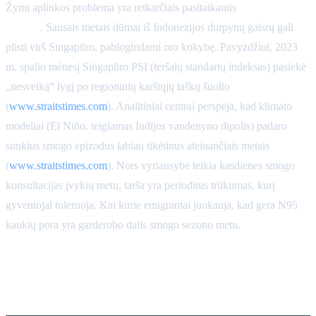
Žymi aplinkos problema yra retkarčiais pasitaikantis
tarpvalstybinis
smogas
. Sausais metais dūmai iš Indonezijos durpynų gaisrų gali
plisti virš Singapūro, pablogindami oro kokybę. Pavyzdžiui, 2023
m. spalio mėnesį Singapūro PSI (teršalų standartų indeksas) pasiekė
„nesveiką“ lygį po regioninių karštųjų taškų šuolio
(
www.straitstimes.com
). Analitiniai centrai perspėja, kad klimato
modeliai (El Niño, teigiamas Indijos vandenyno dipolis) padaro
sunkius smogo epizodus labiau tikėtinus ateinančiais metais
(
www.straitstimes.com
). Nors vyriausybė teikia kasdienes smogo
konsultacijas įvykių metu, tarša yra periodinis trūkumas, kurį
gyventojai toleruoja. Kai kurie emigrantai juokauja, kad gera N95
kaukių pora yra garderobo dalis smogo sezono metu.
Patogumas pėstiesiems ir
transportas