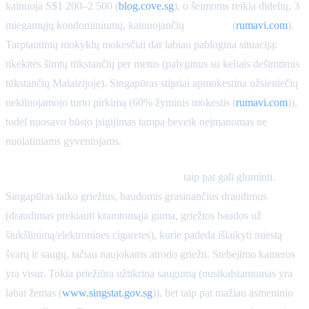
kainuoja S$1 200–2 500 (
blog.cove.sg
), o šeimoms reikia didelių, 3
miegamųjų kondominiumų, kainuojančių
S$6 000+
(
rumavi.com
).
Tarptautinių mokyklų mokesčiai dar labiau pablogina situaciją:
tikėkitės šimtų tūkstančių per metus (palyginus su keliais dešimtimis
tūkstančių Malaizijoje). Singapūras stipriai apmokestina užsieniečių
nekilnojamojo turto pirkimą (60% žyminis mokestis (
rumavi.com
)),
todėl nuosavo būsto įsigijimas tampa beveik neįmanomas ne
nuolatiniams gyventojams.
Griežti įstatymai ir socialinės taisyklės
taip pat gali gluminti.
Singapūras taiko griežtus, baudomis grasinančius draudimus
(draudimas prekiauti kramtomąja guma, griežtos baudos už
šiukšlinimą/elektronines cigaretes), kurie padeda išlaikyti miestą
švarų ir saugų, tačiau naujokams atrodo griežti. Stebėjimo kameros
yra visur. Tokia priežiūra užtikrina saugumą (nusikalstamumas yra
labai žemas (
www.singstat.gov.sg
)), bet taip pat mažiau asmeninio