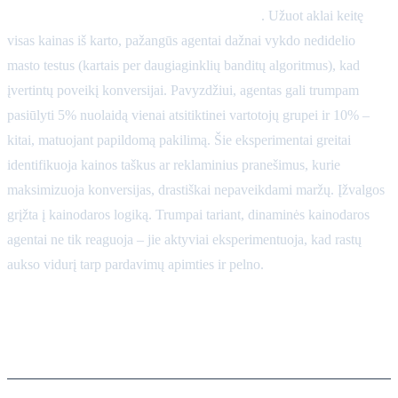
testavimas arba mikro-eksperimentavimas
. Užuot aklai keitę
visas kainas iš karto, pažangūs agentai dažnai vykdo nedidelio
masto testus (kartais per daugiaginklių banditų algoritmus), kad
įvertintų poveikį konversijai. Pavyzdžiui, agentas gali trumpam
pasiūlyti 5% nuolaidą vienai atsitiktinei vartotojų grupei ir 10% –
kitai, matuojant papildomą pakilimą. Šie eksperimentai greitai
identifikuoja kainos taškus ar reklaminius pranešimus, kurie
maksimizuoja konversijas, drastiškai nepaveikdami maržų. Įžvalgos
grįžta į kainodaros logiką. Trumpai tariant, dinaminės kainodaros
agentai ne tik reaguoja – jie aktyviai eksperimentuoja, kad rastų
aukso vidurį tarp pardavimų apimties ir pelno.
Pagrindiniai duomenų įvesties
taškai