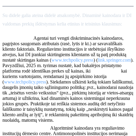
Su didele galia ateina didelė atsakomybė. Dinaminė kainodara ir DI
valdomas prekių išdėstymas kelia etinius ir teisinius klausimus:
Sąžiningumas:
Agentai turi vengti diskriminacinės kainodaros,
pagrįstos saugomais atributais (rasė, lytis ir kt.) ar savavališkais
kliento faktoriais. Reguliavimo institucijos ir stebėtojai išryškino
atvejus, kai DI įrankiai skirtingiems klientams už tą patį produktą
nustatė skirtingas kainas (
www.techpolicy.press
) (
link.springer.com
).
Pavyzdžiui, 2025 m. tyrimas nustatė, kad bakalėjos pristatymo
platforma rodė identiškas prekes už kainas, iki
23% didesnes
kai
kuriems vartotojams, remdamasi jų apsipirkimo istorija
(
www.techpolicy.press
). Siekdamos užkirsti kelią tokiam šališkumui,
daugelis įmonių taiko sąžiningumo politiką:
pvz.
, kainodarai naudoja
tik „teisėtus verslo veiksnius“ (pvz., pirkimų istoriją ar vietos-atsargų
artumą) ir užtikrina, kad dinaminės kainos sistemingai neperkrauna
jokios grupės. Praktikoje tai reiškia sistemos auditą dėl netyčinio
šališkumo ir taisyklių nustatymą, tokių kaip „neskirstyti kainos pagal
kliento amžių ar lytį“, ir reklaminių pakeitimų apribojimą iki skaidrių
nuolaidų, matomų visiems.
Teisės aktų laikymasis:
Algoritminė kainodara yra reguliavimo
institucijų dėmesio centre. Antimonopolinės institucijos nerimauja