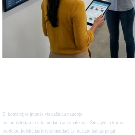
E. komercijos prekių išdėstymo
ir dinaminės kainodaros
agentai
E. komercijos įmonės vis dažniau naudoja
DI valdomus agentus
prekių išdėstymui ir kainodarai automatizuoti. Šie agentai kuruoja
produktų kolekcijas ir rekomendacijas, nustato kainas pagal