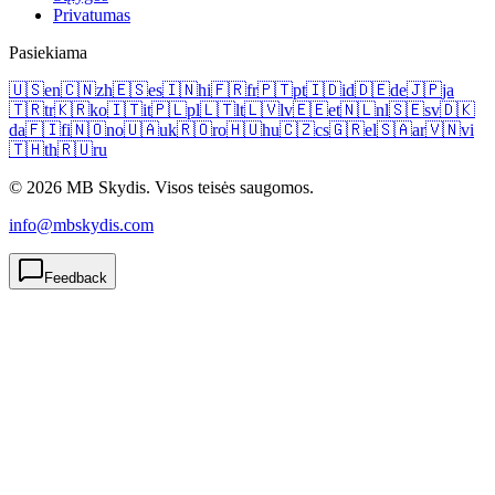
Privatumas
Pasiekiama
🇺🇸
en
🇨🇳
zh
🇪🇸
es
🇮🇳
hi
🇫🇷
fr
🇵🇹
pt
🇮🇩
id
🇩🇪
de
🇯🇵
ja
🇹🇷
tr
🇰🇷
ko
🇮🇹
it
🇵🇱
pl
🇱🇹
lt
🇱🇻
lv
🇪🇪
et
🇳🇱
nl
🇸🇪
sv
🇩🇰
da
🇫🇮
fi
🇳🇴
no
🇺🇦
uk
🇷🇴
ro
🇭🇺
hu
🇨🇿
cs
🇬🇷
el
🇸🇦
ar
🇻🇳
vi
🇹🇭
th
🇷🇺
ru
© 2026 MB Skydis. Visos teisės saugomos.
info@mbskydis.com
Feedback