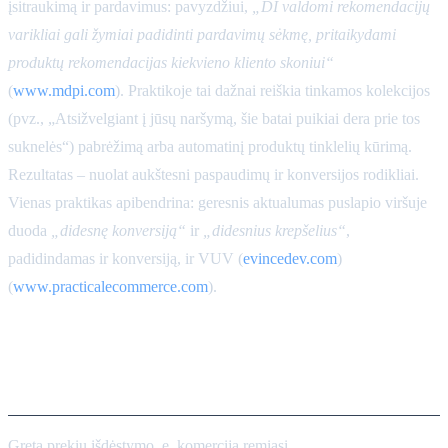
įsitraukimą ir pardavimus: pavyzdžiui,
„DI valdomi rekomendacijų
varikliai gali žymiai padidinti pardavimų sėkmę, pritaikydami
produktų rekomendacijas kiekvieno kliento skoniui“
(
www.mdpi.com
). Praktikoje tai dažnai reiškia tinkamos kolekcijos
(pvz., „Atsižvelgiant į jūsų naršymą, šie batai puikiai dera prie tos
suknelės“) pabrėžimą arba automatinį produktų tinklelių kūrimą.
Rezultatas – nuolat aukštesni paspaudimų ir konversijos rodikliai.
Vienas praktikas apibendrina: geresnis aktualumas puslapio viršuje
duoda
„didesnę konversiją“
ir
„didesnius krepšelius“
,
padidindamas ir konversiją, ir VUV (
evincedev.com
)
(
www.practicalecommerce.com
).
Dinaminės kainodaros agentai:
kainų nustatymas pagal ribas
Greta prekių išdėstymo, e. komercija remiasi
dinaminės