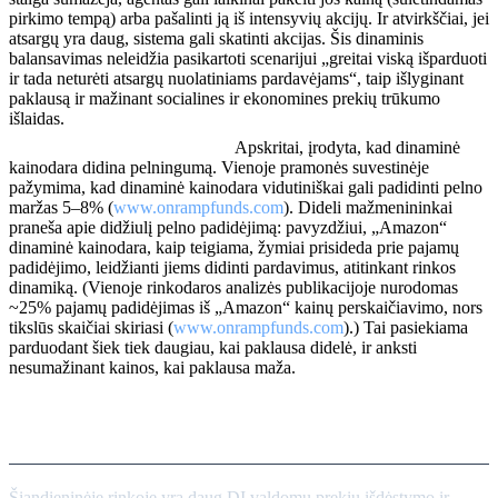
pirkimo tempą) arba pašalinti ją iš intensyvių akcijų. Ir atvirkščiai, jei
atsargų yra daug, sistema gali skatinti akcijas. Šis dinaminis
balansavimas neleidžia pasikartoti scenarijui „greitai viską išparduoti
ir tada neturėti atsargų nuolatiniams pardavėjams“, taip išlyginant
paklausą ir mažinant socialines ir ekonomines prekių trūkumo
išlaidas.
Pelno ir pajamų padidėjimas:
Apskritai, įrodyta, kad dinaminė
kainodara didina pelningumą. Vienoje pramonės suvestinėje
pažymima, kad dinaminė kainodara vidutiniškai gali padidinti pelno
maržas 5–8% (
www.onrampfunds.com
). Dideli mažmenininkai
praneša apie didžiulį pelno padidėjimą: pavyzdžiui, „Amazon“
dinaminė kainodara, kaip teigiama, žymiai prisideda prie pajamų
padidėjimo, leidžianti jiems didinti pardavimus, atitinkant rinkos
dinamiką. (Vienoje rinkodaros analizės publikacijoje nurodomas
~25% pajamų padidėjimas iš „Amazon“ kainų perskaičiavimo, nors
tikslūs skaičiai skiriasi (
www.onrampfunds.com
).) Tai pasiekiama
parduodant šiek tiek daugiau, kai paklausa didelė, ir anksti
nesumažinant kainos, kai paklausa maža.
Esami sprendimai ir įrankiai
Šiandieninėje rinkoje yra daug DI valdomų prekių išdėstymo ir