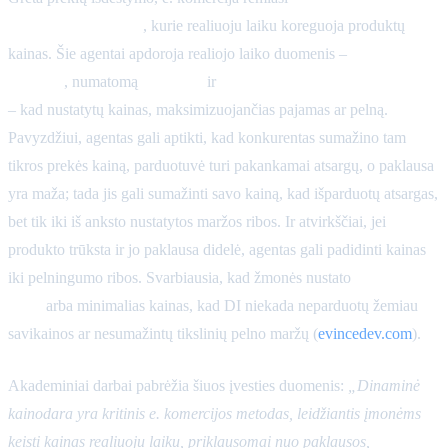
kainodaros agentais
, kurie realiuoju laiku koreguoja produktų
kainas. Šie agentai apdoroja realiojo laiko duomenis –
dabartines
atsargas
, numatomą
paklausą
ir
konkurentų kainodaros signalus
– kad nustatytų kainas, maksimizuojančias pajamas ar pelną.
Pavyzdžiui, agentas gali aptikti, kad konkurentas sumažino tam
tikros prekės kainą, parduotuvė turi pakankamai atsargų, o paklausa
yra maža; tada jis gali sumažinti savo kainą, kad išparduotų atsargas,
bet tik iki iš anksto nustatytos maržos ribos. Ir atvirkščiai, jei
produkto trūksta ir jo paklausa didelė, agentas gali padidinti kainas
iki pelningumo ribos. Svarbiausia, kad žmonės nustato
maržos
ribas
arba minimalias kainas, kad DI niekada neparduotų žemiau
savikainos ar nesumažintų tikslinių pelno maržų (
evincedev.com
).
Akademiniai darbai pabrėžia šiuos įvesties duomenis:
„Dinaminė
kainodara yra kritinis e. komercijos metodas, leidžiantis įmonėms
keisti kainas realiuoju laiku, priklausomai nuo paklausos,