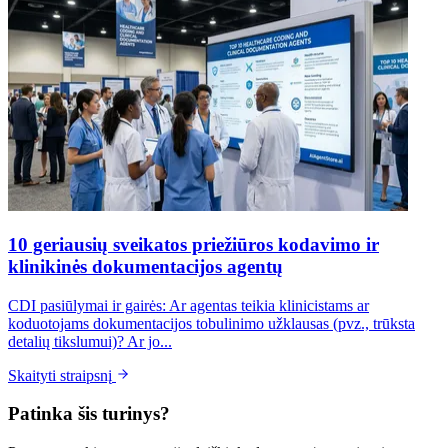
10 geriausių sveikatos priežiūros kodavimo ir
klinikinės dokumentacijos agentų
CDI pasiūlymai ir gairės: Ar agentas teikia klinicistams ar
koduotojams dokumentacijos tobulinimo užklausas (pvz., trūksta
detalių tikslumui)? Ar jo...
Skaityti straipsnį
Patinka šis turinys?