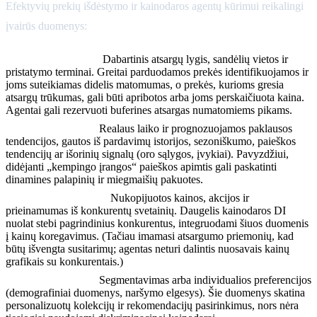
Efektyvių prekių išdėstymo ir kainodaros agentų kūrimui reikalingi
įvairūs duomenys:
Atsargų duomenys:
Dabartinis atsargų lygis, sandėlių vietos ir
pristatymo terminai. Greitai parduodamos prekės identifikuojamos ir
joms suteikiamas didelis matomumas, o prekės, kurioms gresia
atsargų trūkumas, gali būti apribotos arba joms perskaičiuota kaina.
Agentai gali rezervuoti buferines atsargas numatomiems pikams.
Paklausos signalai:
Realaus laiko ir prognozuojamos paklausos
tendencijos, gautos iš pardavimų istorijos, sezoniškumo, paieškos
tendencijų ar išorinių signalų (oro sąlygos, įvykiai). Pavyzdžiui,
didėjanti „kempingo įrangos“ paieškos apimtis gali paskatinti
dinamines palapinių ir miegmaišių pakuotes.
Konkurentų signalai:
Nukopijuotos kainos, akcijos ir
prieinamumas iš konkurentų svetainių. Daugelis kainodaros DI
nuolat stebi pagrindinius konkurentus, integruodami šiuos duomenis
į kainų koregavimus. (Tačiau imamasi atsargumo priemonių, kad
būtų išvengta susitarimų; agentas neturi dalintis nuosavais kainų
grafikais su konkurentais.)
Klientų duomenys:
Segmentavimas arba individualios preferencijos
(demografiniai duomenys, naršymo elgesys). Šie duomenys skatina
personalizuotų kolekcijų ir rekomendacijų pasirinkimus, nors nėra