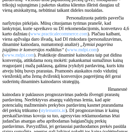
trikojų) sujungimas į paketus skatina klientus išleisti daugiau už
vieną atsiskaitymą, nebūtinai taikant dideles nuolaidas.
Pagerintas konversijos rodiklis:
Personalizuota patirtis paverčia
naršytojus pirkėjais. Mūsų cituojamas tyrimas pranešė, kad
lankytojai, kurie sąveikavo su DI rekomendacijomis, konvertavo 4,6
karto dažniau (
www.practicalecommerce.com
). Plačiau kalbant,
viena apžvalga daro išvadą, kad DI rinkodara (personalizavimas,
dinaminė kainodara, numatomoji analizė)
„žymiai pagerina
įsigijimo ir konversijos rodiklius“
(
www.mdpi.com
)
(
www.mdpi.com
). Praktikoje dinaminė kainodara taip pat didina
konversiją, atitikdama norą mokėti: pakankamai sumažinus kainą
reaguojant į mažą paklausą, galima įvykdyti pardavimą, kuris kitu
atveju būtų buvęs prarastas. Pramonės ataskaitos rodo vidutinį
vienženklį arba žemą dviženklį konversijos pagerėjimą dėl gerai
suderintų dinaminės kainodaros strategijų.
Mažiau prekių trūkumo / perteklinio atsargų kiekio:
Išmanesnė
kainodara ir paklausos prognozavimas padeda išvengti prarastų
pardavimų. Neefektyvus atsargų valdymas lemia, kad apie
20%
potencialių mažmeninės prekybos pardavimų kasmet prarandama
dėl prekių trūkumo (
stylematrix.io
). DI prognozavimas ir kainų
perskaičiavimas kovoja su tuo, agresyviau reklamuodamas lėtai
judančias atsargas arba apribodamas baigiančiųjų prekių
pardavimus. Pavyzdžiui, jei geriausiai parduodamos prekės pasiūla
staiga sumažėja, agentas gali laikinai pakelti jos kainą (sulėtindamas