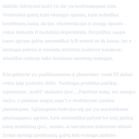
tinklelio išdėstymui kurti) vis dar yra besiformuojanti sritis.
Verslininkai galėtų kurti vieningus agentus, kurie holistiškai
koordinuotų kainą, akcijas, rekomendacijas ir atsargų signalus –
viskas mokantis iš nuolatinių eksperimentų. Pavyzdžiui, naujos
kartos agentas galėtų automatiškai A/B testuoti ne tik kainas, bet ir
skirtingas paketas ar nuolaidų struktūras įvairiuose kanaluose,
sklandžiai realiuoju laiku keisdamas laimėtojų strategijas.
Kita galimybė yra paaiškinamumas ir planavimas: esami DI dažnai
veikia kaip juodosios dėžės. Naudingas produktas pateiktų
suprantamas „kodėl“ ataskaitas (pvz., „Pakėlėme kainą, nes atsargos
mažos, o paklausa staigiai auga“) ir modeliavimo įrankius
planuotojams. Sąžiningumo funkcijos taip pat yra nepakankamai
aptarnaujamos; agentas, kuris automatiškai pažymi bet kokį įtartiną
kainų neatitikimą (pvz., nustato, ar tam tikroms kohortoms siūlomi
žymiai skirtingi pasiūlymai), galėtų būti vertingas atitikties