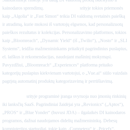
kainodaros sprendimų.
Prekių išdėstymo
srityje tokios priemonės
kaip „Algolia“ ir „Fast Simon“ teikia DI valdomą svetainės paiešką
ir atradimą, kurie mokosi iš vartotojų elgsenos, kad personalizuotų
paieškos rezultatus ir kolekcijas. Personalizavimo platformos, tokios
kaip „Bloomreach“, „Dynamic Yield“ (iš „Twilio“), „Nosto“ ir „SLI
Systems“, leidžia mažmenininkams pritaikyti pagrindinius puslapius,
el. laiškus ir rekomendacijas, naudojant mašininį mokymąsi.
Pavyzdžiui, „Bloomreach“ „Experiences“ platforma pritaiko
kategorijų puslapius kiekvienam vartotojui, o „Vue.ai“ siūlo vaizdais
pagrįstą automatinį produktų kategorizavimą ir perrūšiavimą.
Kainodaros
srityje programinė įranga svyruoja nuo įmonių rinkinių
iki lanksčių SaaS. Pagrindiniai žaidėjai yra „Revionics“ („Aptos“),
„PROS“ ir „Blue Yonder“ (buvusi JDA) – ilgalaikės DI kainodaros
programos, dažnai naudojamos didelių mažmenininkų. Debesų
kompiuterijos startuoliai, tokie kaip „Competera“ ir „Pricefx“,