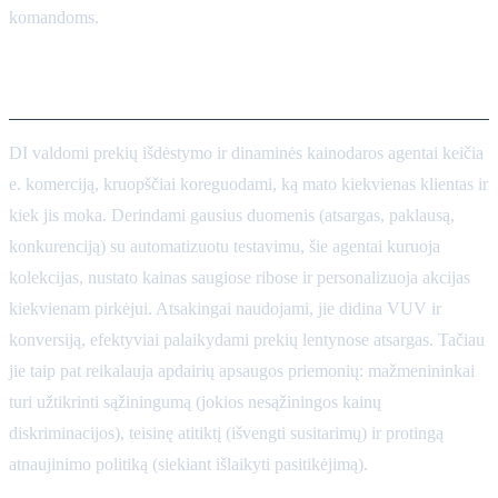
komandoms.
Išvada
DI valdomi prekių išdėstymo ir dinaminės kainodaros agentai keičia
e. komerciją, kruopščiai koreguodami, ką mato kiekvienas klientas ir
kiek jis moka. Derindami gausius duomenis (atsargas, paklausą,
konkurenciją) su automatizuotu testavimu, šie agentai kuruoja
kolekcijas, nustato kainas saugiose ribose ir personalizuoja akcijas
kiekvienam pirkėjui. Atsakingai naudojami, jie didina VUV ir
konversiją, efektyviai palaikydami prekių lentynose atsargas. Tačiau
jie taip pat reikalauja apdairių apsaugos priemonių: mažmenininkai
turi užtikrinti sąžiningumą (jokios nesąžiningos kainų
diskriminacijos), teisinę atitiktį (išvengti susitarimų) ir protingą
atnaujinimo politiką (siekiant išlaikyti pasitikėjimą).