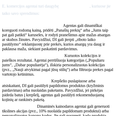
E. komercijos agentai turi daugybę
veiksmų paviršių
, kuriuose jie
taiko savo sprendimus:
Produktų detalių puslapiai (PDP):
Agentas gali dinamiškai
koreguoti rodomą kainą, pridėti „Panašių prekių“ arba „Jums taip
pat gali patikti“ karuseles, ir rodyti pranešimus apie mažas atsargas
ar skubos žinutes. Pavyzdžiui, DI gali įterpti „riboto laiko
pasiūlymo“ reklamjuostę prie prekės, kurios atsargų yra daug ir
paklausa maža, siekiant paskatinti pardavimus.
Pagrindinis ir kategorijų puslapiai:
Kuruotos kolekcijos ir
paieškos rezultatai. Agentai perrūšiuoja kategorijas („Populiaru
jums“, „Dabar populiarėja“), išskiria personalizuotas kolekcijas
(pvz., „Nauji atvykimai pagal jūsų stilių“) arba filtruoja prekes pagal
vartotojo ketinimus.
Rekomendacijos ir paketai:
Krepšelio puslapiuose arba
atsiskaitant, DI gali pasiūlyti papildomus produktus (kryžminis
pardavimas) arba nuolaidas paketams. Pavyzdžiui, jei pirkėjas
įsideda batus į krepšelį, agentas gali pasiūlyti rekomenduojamą
kojinių ar rankinės paketą.
Akcijos ir kuponai:
Dinaminės kainodaros agentai gali generuoti
tikslines akcijas (pvz., 10% nuolaida papildomam produktui) arba
personalizuotus kuponų kodus. Jie gali nuspręsti, kada produktą