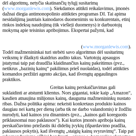
dėl algoritmų, netyčia skatinančių tylųjį susitarimą
(
www.morganlewis.com
). Siekdamos atitikti reikalavimus, įmonės
dažnai diegia antimonopolinio atitikties programas DI. Tai apima
nesidalijimą jautriais kainodaros duomenimis su konkurentais, etinį
rinkos indeksų naudojimą (tik viešieji duomenys) ir darbuotojų
mokymą apie teisinius apribojimus. Ekspertai pažymi, kad
„antimonopolinės institucijos, įstatymų leidėjai ir privatūs
ieškovai aktyviai tiria galimas antikonkurencines praktikas,
susijusias su DI kainodaros įrankiais“
(
www.morganlewis.com
).
Todėl mažmenininkai turi stebėti savo algoritmus dėl susitarimų
veiksmų ir išlaikyti skaidrius audito takus. Vartotojų apsaugos
įstatymai taip pat draudžia klaidinančius kainų pakeitimus (pvz.,
netikrus „bazinių kainų“ pakilimus prieš nuolaidas), todėl atitikties
komandos peržiūri agento akcijas, kad išvengtų apgaulingos
praktikos.
Kainos keitimo dažnis:
Greitas kainų perskaičiavimas gali
suklaidinti ar atstumti klientus. Nors gigantai, tokie kaip „Amazon“,
kasdien atnaujina milijonus kainų, dauguma mažmenininkų nustato
ribas. Dažna politika apima: nekeisti konkretaus produkto kainos
daugiau nei kartą per dieną (arba tik ne darbo valandomis) ir žodžiu
nurodyti, kad kainos yra dinaminės (pvz., „kainos gali koreguotis
priklausomai nuo paklausos“). Kai kurios įmonės apriboja kainų
perskaičiavimo priežastis iki didelių įvykių (išpardavimo pradžia,
paklausos pokytis), kad išvengtų „staigių kainų svyravimų“. Taip pat