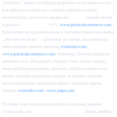
„Salesforce“ atlikta 150 milijonų apsipirkimo sesijų analizė parodė,
kad lankytojai, kuriems buvo rodomos aktualios produktų
rekomendacijos, konvertavo daugiau nei
4,6 karto
dažniau nei kiti
ir generavo
10,3% didesnę
VUV (
www.practicalecommerce.com
).
Kitaip tariant, gerai parinkti paketai ir kryžminiai pardavimai skatina
„didesnius krepšelius“
– užsakymai yra didesni, nes papildomos
prekės siūlomos tinkamu momentu (
evincedev.com
)
(
www.practicalecommerce.com
). Praktikoje, DI prekių išdėstymo
platformos (pvz., Bloomreach, Dynamic Yield, Nosto, Algolia)
nuolat perrūšiuoja produktus, generuoja „Dažnai perkama kartu“
paketus ir pritaiko pagrindinio puslapio ar paieškos rezultatus
kiekvienam pirkėjui, didindamos įdėjimo į krepšelį ir pajamų
rodiklius (
evincedev.com
) (
www.mdpi.com
).
Priešingai, nepersonalizuotos parduotuvės praranda pajamas.
Tyrimai rodo, kad
DI valdomos rekomendacijos
žymiai padidina