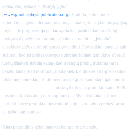
konkurentų veiklos ir atsargų lygio“
(
www.granthaalayahpublication.org
). Praktikoje dinaminės
kainodaros agentai derina numatomąją analizę ir taisyklėmis pagrįstą
logiką. Jie prognozuoja paklausą (dažnai pasitelkdami mašininį
mokymąsi), stebi konkurentų svetaines ir naudoja „jei-tada“
taisykles maržos apribojimams įgyvendinti. Pavyzdžiui, agentas gali
sužinoti, kad jei prekės atsargos nukrenta žemiau tam tikros ribos, ji
turėtų išlaikyti stabilią kainą (kad išvengtų prekių trūkumo) arba
pakelti kainą (kad normuotų ribotą kiekį), o didelės atsargos skatina
reklaminę kainodarą. Ši duomenimis pagrįsta kainodara gali apimti
visus pardavimo kanalus
– nustatyti oficialią produkto kainą PDP,
nustatyti, kokias akcijas ar kuponus pasiūlyti atsiskaitant, ir net
parinkti, kurie produktai bus rodomi kaip „pardavimo prekės“ arba
el. pašto kampanijose.
Kitas pagrindinis gebėjimas yra kainų ir intervencijų
A/B