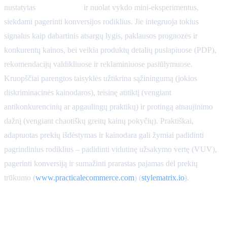
nustatytas
maržos ribas
ir nuolat vykdo mini-eksperimentus,
siekdami pagerinti konversijos rodiklius. Jie integruoja tokius
signalus kaip dabartinis atsargų lygis, paklausos prognozės ir
konkurentų kainos, bei veikia produktų detalių puslapiuose (PDP),
rekomendacijų valdikliuose ir reklaminiuose pasiūlymuose.
Kruopščiai parengtos taisyklės užtikrina sąžiningumą (jokios
diskriminacinės kainodaros), teisinę atitiktį (vengiant
antikonkurencinių ar apgaulingų praktikų) ir protingą atnaujinimo
dažnį (vengiant chaotiškų greitų kainų pokyčių). Praktiškai,
adaptuotas prekių išdėstymas ir kainodara gali žymiai padidinti
pagrindinius rodiklius – padidinti vidutinę užsakymo vertę (VUV),
pagerinti konversiją ir sumažinti prarastas pajamas dėl prekių
trūkumo (
www.practicalecommerce.com
) (
stylematrix.io
).
DI valdomas prekių