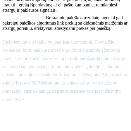
įtraukti į greitą išpardavimą ar el. pašto kampaniją, remdamiesi
atsargų ir paklausos signalais.
Paieška ir navigacija:
Be statinių paieškos rezultatų, agentai gali
pakreipti paieškos algoritmus link prekių su didesnėmis maržomis ar
atsargų poreikiu, efektyviai išdėstydami prekes per paiešką.
Kiekvienu atveju logika yra pagrįsta duomenimis. Pavyzdžiui,
produktas, kurio paklausa mažėja, gali būti nustumtas į žemesnę
poziciją rekomendacijose ir vietoj to rodomas išpardavimo akcijoje.
Ir atvirkščiai, geriausiai parduodamos prekės gali būti išlaikomos
aukštoje pozicijoje su stabiliomis kainomis. Visi pokyčiai yra stebimi
– jei A/B testas PDP išdėstymui ar kainos taškui rodo mažesnę
konversiją, agentas gali grįžti prie ankstesnės versijos ir išbandyti
alternatyvas.
Sąžiningumo, atitikties ir kainų
keitimo dažnio politika