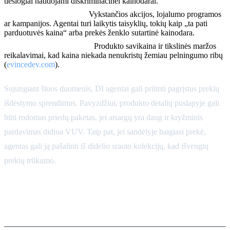
tiesiogiai naudojami diskriminacinei kainodarai.
Rinkodaros kontekstas:
Vykstančios akcijos, lojalumo programos
ar kampanijos. Agentai turi laikytis taisyklių, tokių kaip „ta pati
parduotuvės kaina“ arba prekės ženklo sutartinė kainodara.
Kaštų/maržos duomenys:
Produkto savikaina ir tikslinės maržos
reikalavimai, kad kaina niekada nenukristų žemiau pelningumo ribų
(
evincedev.com
).
Sujungiant šiuos duomenis, DI agentai gali priimti pagrįstus prekių
išdėstymo sprendimus. Pavyzdžiui, produkto detalių puslapyje gali
būti rodomas priedų paketas, jei atsargų yra daug ir kryžminis
pardavimas didina VUV. Taip pat, jei sandėlyje baigiasi prekė,
agentas gali ją pašalinti iš didelio srauto kolekcijų, kad išvengtų
prekių trūkumo.
Veiksmų paviršiai: kur
pasirodo sprendimai