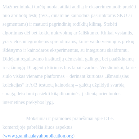
Mažmenininkai turėtų nuolat atlikti auditą ir eksperimentuoti: pradėti
nuo apribotų testų (pvz., dinaminė kainodara pasirinktoms SKU ar
segmentams) ir matuoti pagrindinių rodiklių kilimą. Stebėti
algoritmus dėl bet kokių nukrypimų ar šališkumo. Rinkai vystantis,
yra vietos integruotiems sprendimams, kurie valdo vieningus prekių
išdėstymo ir kainodaros eksperimentus, su integruotu skaidrumu.
Didėjant reguliavimo institucijų dėmesiui, galingų, bet paaiškinamų
ir sąžiningų DI agentų kūrimas bus labai svarbus. Verslininkai, kurie
siūlo viskas viename platformas – derinant kuruotas „išmaniąsias
kolekcijas“ ir A/B testuotą kainodarą – galėtų užpildyti svarbią
spragą, leisdami pasiekti kitą dinaminės, į klientą orientuotos
internetinės prekybos lygį.
Nuorodos:
Moksliniai ir pramonės pranešimai apie DI e.
komercijoje pabrėžia šiuos aspektus
(
www.granthaalayahpublication.org
)