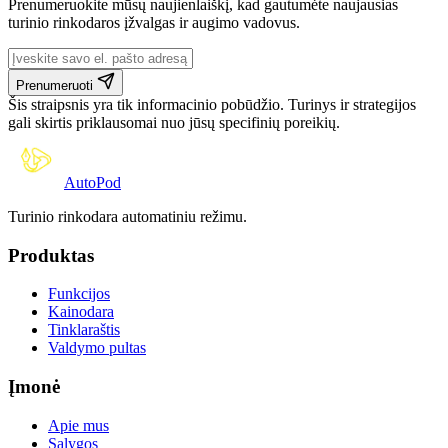
Prenumeruokite mūsų naujienlaiškį, kad gautumėte naujausias
turinio rinkodaros įžvalgas ir augimo vadovus.
Prenumeruoti
Šis straipsnis yra tik informacinio pobūdžio. Turinys ir strategijos
gali skirtis priklausomai nuo jūsų specifinių poreikių.
Auto
Pod
Turinio rinkodara automatiniu režimu.
Produktas
Funkcijos
Kainodara
Tinklaraštis
Valdymo pultas
Įmonė
Apie mus
Sąlygos