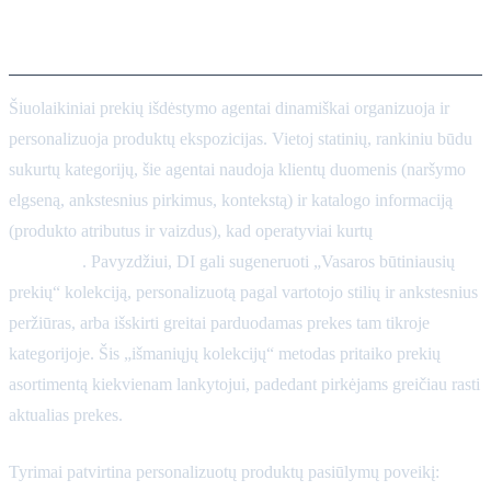
išdėstymas: kuruotos
kolekcijos ir rekomendacijos
Šiuolaikiniai prekių išdėstymo agentai dinamiškai organizuoja ir
personalizuoja produktų ekspozicijas. Vietoj statinių, rankiniu būdu
sukurtų kategorijų, šie agentai naudoja klientų duomenis (naršymo
elgseną, ankstesnius pirkimus, kontekstą) ir katalogo informaciją
(produkto atributus ir vaizdus), kad operatyviai kurtų
kuruotas
kolekcijas
. Pavyzdžiui, DI gali sugeneruoti „Vasaros būtiniausių
prekių“ kolekciją, personalizuotą pagal vartotojo stilių ir ankstesnius
peržiūras, arba išskirti greitai parduodamas prekes tam tikroje
kategorijoje. Šis „išmaniųjų kolekcijų“ metodas pritaiko prekių
asortimentą kiekvienam lankytojui, padedant pirkėjams greičiau rasti
aktualias prekes.
Tyrimai patvirtina personalizuotų produktų pasiūlymų poveikį: