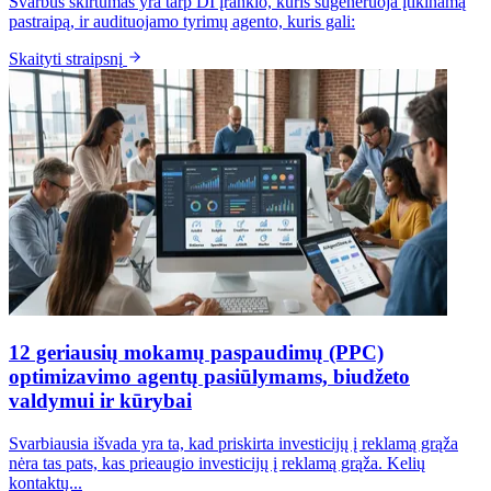
Svarbus skirtumas yra tarp DI įrankio, kuris sugeneruoja įtikinamą
pastraipą, ir audituojamo tyrimų agento, kuris gali:
Skaityti straipsnį
12 geriausių mokamų paspaudimų (PPC)
optimizavimo agentų pasiūlymams, biudžeto
valdymui ir kūrybai
Svarbiausia išvada yra ta, kad priskirta investicijų į reklamą grąža
nėra tas pats, kas prieaugio investicijų į reklamą grąža. Kelių
kontaktų...