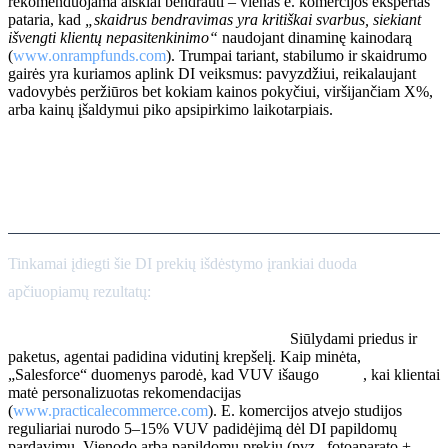
rekomenduojama aiškiai bendrauti – vienas e. komercijos ekspertas
pataria, kad
„skaidrus bendravimas yra kritiškai svarbus, siekiant
išvengti klientų nepasitenkinimo“
naudojant dinaminę kainodarą
(
www.onrampfunds.com
). Trumpai tariant, stabilumo ir skaidrumo
gairės yra kuriamos aplink DI veiksmus: pavyzdžiui, reikalaujant
vadovybės peržiūros bet kokiam kainos pokyčiui, viršijančiam X%,
arba kainų įšaldymui piko apsipirkimo laikotarpiais.
Poveikis VUV, konversijai ir
prekių trūkumui
Tinkamai įdiegti šie DI prekių išdėstymo įrankiai duoda
apčiuopiamų rezultatų:
Didesnė vidutinė užsakymo vertė (VUV):
Siūlydami priedus ir
paketus, agentai padidina vidutinį krepšelį. Kaip minėta,
„Salesforce“ duomenys parodė, kad VUV išaugo
~10%
, kai klientai
matė personalizuotas rekomendacijas
(
www.practicalecommerce.com
). E. komercijos atvejo studijos
reguliariai nurodo 5–15% VUV padidėjimą dėl DI papildomų
pardavimų. Vienodo arba papildomų prekių (pvz., fotoaparato +