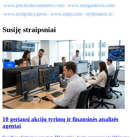
(
www.practicalecommerce.com
) (
www.morganlewis.com
)
(
www.techpolicy.press
) (
www.mdpi.com
) (
stylematrix.io
).
Susiję straipsniai
10 geriausi akcijų tyrimų ir finansinės analizės
agentai