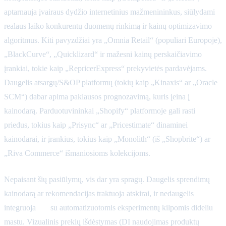
aptarnauja įvairaus dydžio internetinius mažmenininkus, siūlydami
realaus laiko konkurentų duomenų rinkimą ir kainų optimizavimo
algoritmus. Kiti pavyzdžiai yra „Omnia Retail“ (populiari Europoje),
„BlackCurve“, „Quicklizard“ ir mažesni kainų perskaičiavimo
įrankiai, tokie kaip „RepricerExpress“ prekyvietės pardavėjams.
Daugelis atsargų/S&OP platformų (tokių kaip „Kinaxis“ ar „Oracle
SCM“) dabar apima paklausos prognozavimą, kuris įeina į
kainodarą. Parduotuvininkai „Shopify“ platformoje gali rasti
priedus, tokius kaip „Prisync“ ar „Pricestimate“ dinaminei
kainodarai, ir įrankius, tokius kaip „Monolith“ (iš „Shopbrite“) ar
„Riva Commerce“ išmaniosioms kolekcijoms.
Nepaisant šių pasiūlymų, vis dar yra spragų. Daugelis sprendimų
kainodarą ar rekomendacijas traktuoja atskirai, ir nedaugelis
integruoja
abi
su automatizuotomis eksperimentų kilpomis dideliu
mastu. Vizualinis prekių išdėstymas (DI naudojimas produktų