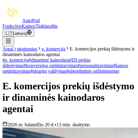
Auto
Pod
Funkcijos
Kainos
Tinklaraštis
🇱🇹
Lietuvių
Atgal į straipsnius
e. komercija
E. komercijos prekių išdėstymo ir
dinaminės kainodaros agentai
#
e. komercija
#
dinaminė kainodara
#
DI prekių
išdėstymas
#
konversijos optimizavimas
#
personalizavimas
#
kainos
optimizavimas
#
atsargų valdymas
#
algoritminis sąžiningumas
E. komercijos prekių išdėstymo
ir dinaminės kainodaros
agentai
2026 m. balandžio 20 d.
•
13 min. skaitymo