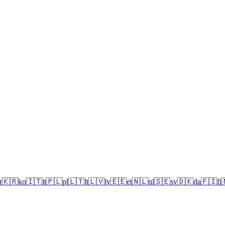
r
🇰🇷
ko
🇮🇹
it
🇵🇱
pl
🇱🇹
lt
🇱🇻
lv
🇪🇪
et
🇳🇱
nl
🇸🇪
sv
🇩🇰
da
🇫🇮
fi