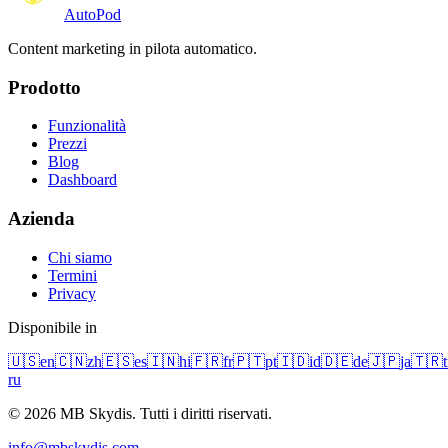
Auto
Pod
Content marketing in pilota automatico.
Prodotto
Funzionalità
Prezzi
Blog
Dashboard
Azienda
Chi siamo
Termini
Privacy
Disponibile in
🇺🇸
en
🇨🇳
zh
🇪🇸
es
🇮🇳
hi
🇫🇷
fr
🇵🇹
pt
🇮🇩
id
🇩🇪
de
🇯🇵
ja
🇹🇷
t
ru
© 2026 MB Skydis. Tutti i diritti riservati.
info@mbskydis.com