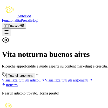
Auto
Pod
Funzionalità
Prezzi
Blog
🇮🇹
Italiano
Vita notturna buenos aires
Ricerche approfondite e guide esperte su content marketing e crescita.
Tutti gli argomenti
Visualizza tutti gli articoli
Visualizza tutti gli argomenti
Indietro
Nessun articolo trovato. Torna presto!