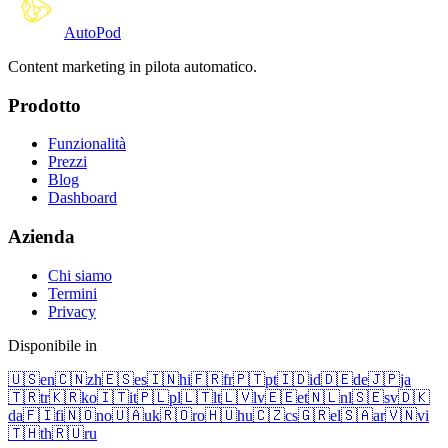
Auto
Pod
Content marketing in pilota automatico.
Prodotto
Funzionalità
Prezzi
Blog
Dashboard
Azienda
Chi siamo
Termini
Privacy
Disponibile in
🇺🇸
en
🇨🇳
zh
🇪🇸
es
🇮🇳
hi
🇫🇷
fr
🇵🇹
pt
🇮🇩
id
🇩🇪
de
🇯🇵
ja
🇹🇷
tr
🇰🇷
ko
🇮🇹
it
🇵🇱
pl
🇱🇹
lt
🇱🇻
lv
🇪🇪
et
🇳🇱
nl
🇸🇪
sv
🇩🇰
da
🇫🇮
fi
🇳🇴
no
🇺🇦
uk
🇷🇴
ro
🇭🇺
hu
🇨🇿
cs
🇬🇷
el
🇸🇦
ar
🇻🇳
vi
🇹🇭
th
🇷🇺
ru