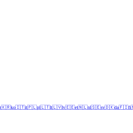
r
🇰🇷
ko
🇮🇹
it
🇵🇱
pl
🇱🇹
lt
🇱🇻
lv
🇪🇪
et
🇳🇱
nl
🇸🇪
sv
🇩🇰
da
🇫🇮
fi