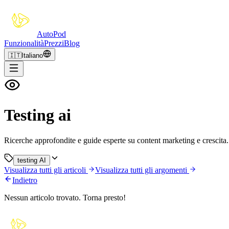
Auto
Pod
Funzionalità
Prezzi
Blog
🇮🇹
Italiano
Testing ai
Ricerche approfondite e guide esperte su content marketing e crescita.
testing AI
Visualizza tutti gli articoli
Visualizza tutti gli argomenti
Indietro
Nessun articolo trovato. Torna presto!