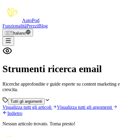
Auto
Pod
Funzionalità
Prezzi
Blog
🇮🇹
Italiano
Strumenti ricerca email
Ricerche approfondite e guide esperte su content marketing e
crescita.
Tutti gli argomenti
Visualizza tutti gli articoli
Visualizza tutti gli argomenti
Indietro
Nessun articolo trovato. Torna presto!