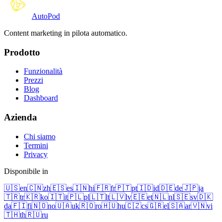
Auto
Pod
Content marketing in pilota automatico.
Prodotto
Funzionalità
Prezzi
Blog
Dashboard
Azienda
Chi siamo
Termini
Privacy
Disponibile in
🇺🇸
en
🇨🇳
zh
🇪🇸
es
🇮🇳
hi
🇫🇷
fr
🇵🇹
pt
🇮🇩
id
🇩🇪
de
🇯🇵
ja
🇹🇷
tr
🇰🇷
ko
🇮🇹
it
🇵🇱
pl
🇱🇹
lt
🇱🇻
lv
🇪🇪
et
🇳🇱
nl
🇸🇪
sv
🇩🇰
da
🇫🇮
fi
🇳🇴
no
🇺🇦
uk
🇷🇴
ro
🇭🇺
hu
🇨🇿
cs
🇬🇷
el
🇸🇦
ar
🇻🇳
vi
🇹🇭
th
🇷🇺
ru