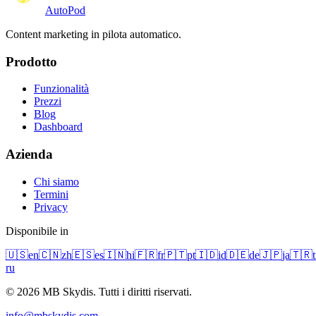
Auto
Pod
Content marketing in pilota automatico.
Prodotto
Funzionalità
Prezzi
Blog
Dashboard
Azienda
Chi siamo
Termini
Privacy
Disponibile in
🇺🇸
en
🇨🇳
zh
🇪🇸
es
🇮🇳
hi
🇫🇷
fr
🇵🇹
pt
🇮🇩
id
🇩🇪
de
🇯🇵
ja
🇹🇷
t
ru
© 2026 MB Skydis. Tutti i diritti riservati.
info@mbskydis.com