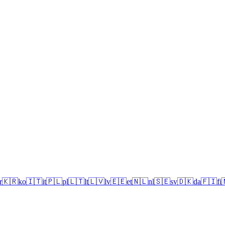
r
🇰🇷
ko
🇮🇹
it
🇵🇱
pl
🇱🇹
lt
🇱🇻
lv
🇪🇪
et
🇳🇱
nl
🇸🇪
sv
🇩🇰
da
🇫🇮
fi