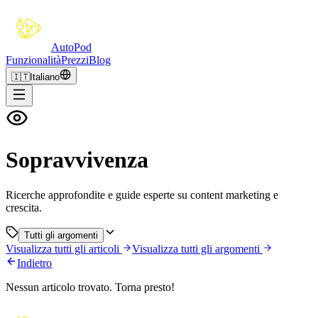
Auto
Pod
Funzionalità
Prezzi
Blog
🇮🇹
Italiano
Sopravvivenza
Ricerche approfondite e guide esperte su content marketing e
crescita.
Tutti gli argomenti
Visualizza tutti gli articoli
Visualizza tutti gli argomenti
Indietro
Nessun articolo trovato. Torna presto!