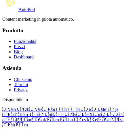
Auto
Pod
Content marketing in pilota automatico.
Prodotto
Funzionalità
Prezzi
Blog
Dashboard
Azienda
Chi siamo
Termini
Privacy
Disponibile in
🇺🇸
en
🇨🇳
zh
🇪🇸
es
🇮🇳
hi
🇫🇷
fr
🇵🇹
pt
🇮🇩
id
🇩🇪
de
🇯🇵
ja
🇹🇷
tr
🇰🇷
ko
🇮🇹
it
🇵🇱
pl
🇱🇹
lt
🇱🇻
lv
🇪🇪
et
🇳🇱
nl
🇸🇪
sv
🇩🇰
da
🇫🇮
fi
🇳🇴
no
🇺🇦
uk
🇷🇴
ro
🇭🇺
hu
🇨🇿
cs
🇬🇷
el
🇸🇦
ar
🇻🇳
vi
🇹🇭
th
🇷🇺
ru