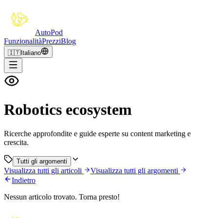
Auto
Pod
Funzionalità
Prezzi
Blog
🇮🇹
Italiano
Robotics ecosystem
Ricerche approfondite e guide esperte su content marketing e
crescita.
Tutti gli argomenti
Visualizza tutti gli articoli
Visualizza tutti gli argomenti
Indietro
Nessun articolo trovato. Torna presto!