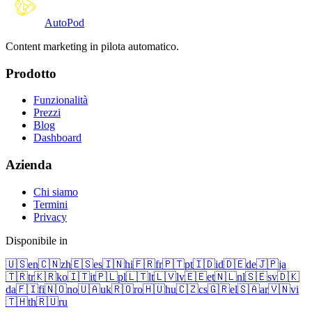
Auto
Pod
Content marketing in pilota automatico.
Prodotto
Funzionalità
Prezzi
Blog
Dashboard
Azienda
Chi siamo
Termini
Privacy
Disponibile in
🇺🇸
en
🇨🇳
zh
🇪🇸
es
🇮🇳
hi
🇫🇷
fr
🇵🇹
pt
🇮🇩
id
🇩🇪
de
🇯🇵
ja
🇹🇷
tr
🇰🇷
ko
🇮🇹
it
🇵🇱
pl
🇱🇹
lt
🇱🇻
lv
🇪🇪
et
🇳🇱
nl
🇸🇪
sv
🇩🇰
da
🇫🇮
fi
🇳🇴
no
🇺🇦
uk
🇷🇴
ro
🇭🇺
hu
🇨🇿
cs
🇬🇷
el
🇸🇦
ar
🇻🇳
vi
🇹🇭
th
🇷🇺
ru