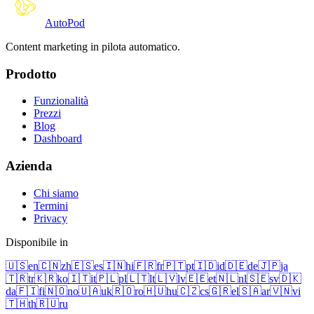
Auto
Pod
Content marketing in pilota automatico.
Prodotto
Funzionalità
Prezzi
Blog
Dashboard
Azienda
Chi siamo
Termini
Privacy
Disponibile in
🇺🇸
en
🇨🇳
zh
🇪🇸
es
🇮🇳
hi
🇫🇷
fr
🇵🇹
pt
🇮🇩
id
🇩🇪
de
🇯🇵
ja
🇹🇷
tr
🇰🇷
ko
🇮🇹
it
🇵🇱
pl
🇱🇹
lt
🇱🇻
lv
🇪🇪
et
🇳🇱
nl
🇸🇪
sv
🇩🇰
da
🇫🇮
fi
🇳🇴
no
🇺🇦
uk
🇷🇴
ro
🇭🇺
hu
🇨🇿
cs
🇬🇷
el
🇸🇦
ar
🇻🇳
vi
🇹🇭
th
🇷🇺
ru