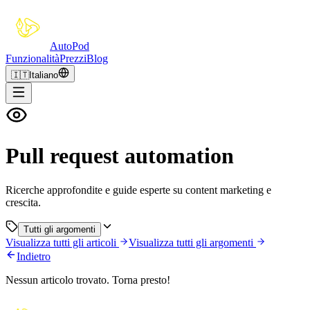
Auto
Pod
Funzionalità
Prezzi
Blog
🇮🇹
Italiano
Pull request automation
Ricerche approfondite e guide esperte su content marketing e
crescita.
Tutti gli argomenti
Visualizza tutti gli articoli
Visualizza tutti gli argomenti
Indietro
Nessun articolo trovato. Torna presto!