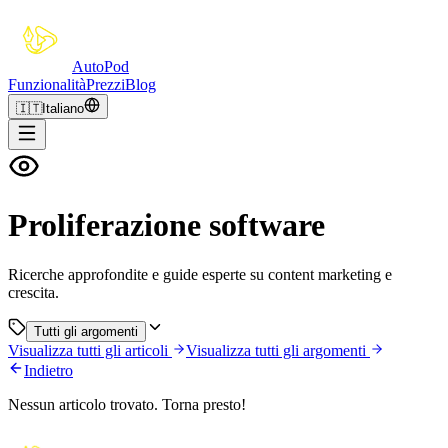
Auto
Pod
Funzionalità
Prezzi
Blog
🇮🇹
Italiano
Proliferazione software
Ricerche approfondite e guide esperte su content marketing e
crescita.
Tutti gli argomenti
Visualizza tutti gli articoli
Visualizza tutti gli argomenti
Indietro
Nessun articolo trovato. Torna presto!