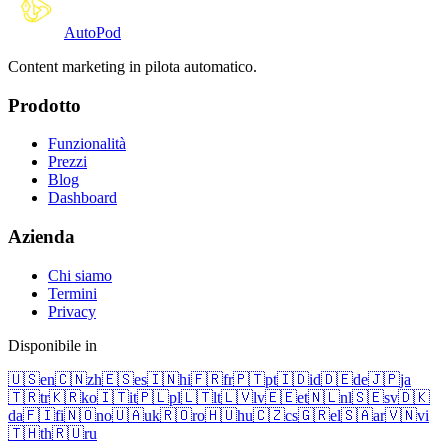
Auto
Pod
Content marketing in pilota automatico.
Prodotto
Funzionalità
Prezzi
Blog
Dashboard
Azienda
Chi siamo
Termini
Privacy
Disponibile in
🇺🇸
en
🇨🇳
zh
🇪🇸
es
🇮🇳
hi
🇫🇷
fr
🇵🇹
pt
🇮🇩
id
🇩🇪
de
🇯🇵
ja
🇹🇷
tr
🇰🇷
ko
🇮🇹
it
🇵🇱
pl
🇱🇹
lt
🇱🇻
lv
🇪🇪
et
🇳🇱
nl
🇸🇪
sv
🇩🇰
da
🇫🇮
fi
🇳🇴
no
🇺🇦
uk
🇷🇴
ro
🇭🇺
hu
🇨🇿
cs
🇬🇷
el
🇸🇦
ar
🇻🇳
vi
🇹🇭
th
🇷🇺
ru