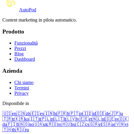
Auto
Pod
Content marketing in pilota automatico.
Prodotto
Funzionalità
Prezzi
Blog
Dashboard
Azienda
Chi siamo
Termini
Privacy
Disponibile in
🇺🇸
en
🇨🇳
zh
🇪🇸
es
🇮🇳
hi
🇫🇷
fr
🇵🇹
pt
🇮🇩
id
🇩🇪
de
🇯🇵
ja
🇹🇷
tr
🇰🇷
ko
🇮🇹
it
🇵🇱
pl
🇱🇹
lt
🇱🇻
lv
🇪🇪
et
🇳🇱
nl
🇸🇪
sv
🇩🇰
da
🇫🇮
fi
🇳🇴
no
🇺🇦
uk
🇷🇴
ro
🇭🇺
hu
🇨🇿
cs
🇬🇷
el
🇸🇦
ar
🇻🇳
vi
🇹🇭
th
🇷🇺
ru