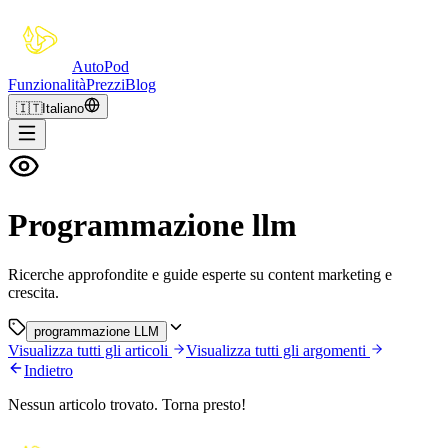
Auto
Pod
Funzionalità
Prezzi
Blog
🇮🇹
Italiano
Programmazione llm
Ricerche approfondite e guide esperte su content marketing e
crescita.
programmazione LLM
Visualizza tutti gli articoli
Visualizza tutti gli argomenti
Indietro
Nessun articolo trovato. Torna presto!