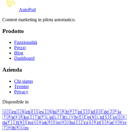
Auto
Pod
Content marketing in pilota automatico.
Prodotto
Funzionalità
Prezzi
Blog
Dashboard
Azienda
Chi siamo
Termini
Privacy
Disponibile in
🇺🇸
en
🇨🇳
zh
🇪🇸
es
🇮🇳
hi
🇫🇷
fr
🇵🇹
pt
🇮🇩
id
🇩🇪
de
🇯🇵
ja
🇹🇷
tr
🇰🇷
ko
🇮🇹
it
🇵🇱
pl
🇱🇹
lt
🇱🇻
lv
🇪🇪
et
🇳🇱
nl
🇸🇪
sv
🇩🇰
da
🇫🇮
fi
🇳🇴
no
🇺🇦
uk
🇷🇴
ro
🇭🇺
hu
🇨🇿
cs
🇬🇷
el
🇸🇦
ar
🇻🇳
vi
🇹🇭
th
🇷🇺
ru