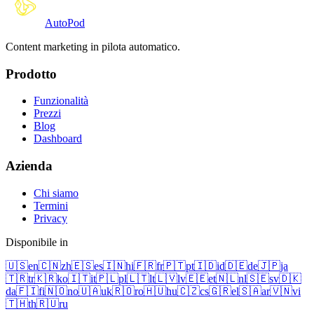
Auto
Pod
Content marketing in pilota automatico.
Prodotto
Funzionalità
Prezzi
Blog
Dashboard
Azienda
Chi siamo
Termini
Privacy
Disponibile in
🇺🇸
en
🇨🇳
zh
🇪🇸
es
🇮🇳
hi
🇫🇷
fr
🇵🇹
pt
🇮🇩
id
🇩🇪
de
🇯🇵
ja
🇹🇷
tr
🇰🇷
ko
🇮🇹
it
🇵🇱
pl
🇱🇹
lt
🇱🇻
lv
🇪🇪
et
🇳🇱
nl
🇸🇪
sv
🇩🇰
da
🇫🇮
fi
🇳🇴
no
🇺🇦
uk
🇷🇴
ro
🇭🇺
hu
🇨🇿
cs
🇬🇷
el
🇸🇦
ar
🇻🇳
vi
🇹🇭
th
🇷🇺
ru