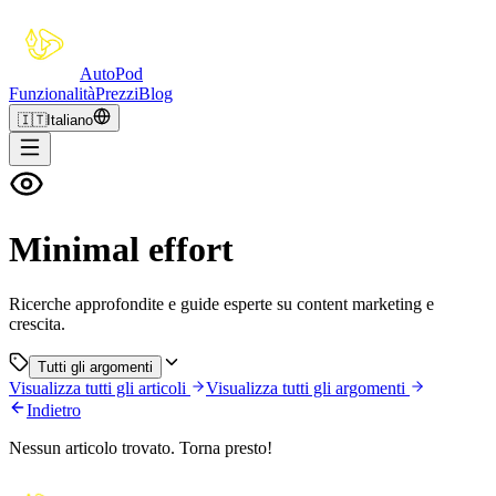
Auto
Pod
Funzionalità
Prezzi
Blog
🇮🇹
Italiano
Minimal effort
Ricerche approfondite e guide esperte su content marketing e
crescita.
Tutti gli argomenti
Visualizza tutti gli articoli
Visualizza tutti gli argomenti
Indietro
Nessun articolo trovato. Torna presto!