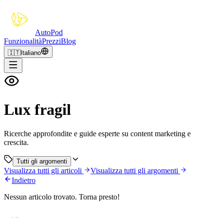
Auto
Pod
Funzionalità
Prezzi
Blog
🇮🇹
Italiano
Lux fragil
Ricerche approfondite e guide esperte su content marketing e
crescita.
Tutti gli argomenti
Visualizza tutti gli articoli
Visualizza tutti gli argomenti
Indietro
Nessun articolo trovato. Torna presto!