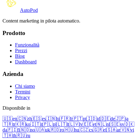
Auto
Pod
Content marketing in pilota automatico.
Prodotto
Funzionalità
Prezzi
Blog
Dashboard
Azienda
Chi siamo
Termini
Privacy
Disponibile in
🇺🇸
en
🇨🇳
zh
🇪🇸
es
🇮🇳
hi
🇫🇷
fr
🇵🇹
pt
🇮🇩
id
🇩🇪
de
🇯🇵
ja
🇹🇷
tr
🇰🇷
ko
🇮🇹
it
🇵🇱
pl
🇱🇹
lt
🇱🇻
lv
🇪🇪
et
🇳🇱
nl
🇸🇪
sv
🇩🇰
da
🇫🇮
fi
🇳🇴
no
🇺🇦
uk
🇷🇴
ro
🇭🇺
hu
🇨🇿
cs
🇬🇷
el
🇸🇦
ar
🇻🇳
vi
🇹🇭
th
🇷🇺
ru