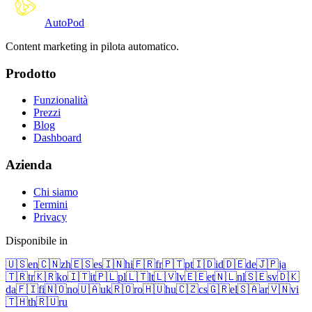
Auto
Pod
Content marketing in pilota automatico.
Prodotto
Funzionalità
Prezzi
Blog
Dashboard
Azienda
Chi siamo
Termini
Privacy
Disponibile in
🇺🇸
en
🇨🇳
zh
🇪🇸
es
🇮🇳
hi
🇫🇷
fr
🇵🇹
pt
🇮🇩
id
🇩🇪
de
🇯🇵
ja
🇹🇷
tr
🇰🇷
ko
🇮🇹
it
🇵🇱
pl
🇱🇹
lt
🇱🇻
lv
🇪🇪
et
🇳🇱
nl
🇸🇪
sv
🇩🇰
da
🇫🇮
fi
🇳🇴
no
🇺🇦
uk
🇷🇴
ro
🇭🇺
hu
🇨🇿
cs
🇬🇷
el
🇸🇦
ar
🇻🇳
vi
🇹🇭
th
🇷🇺
ru