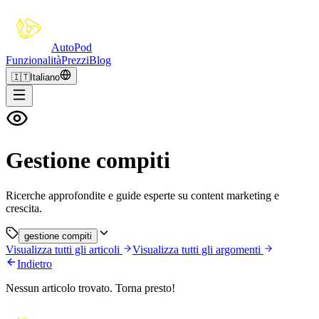
Auto
Pod
Funzionalità
Prezzi
Blog
🇮🇹
Italiano
Gestione compiti
Ricerche approfondite e guide esperte su content marketing e
crescita.
gestione compiti
Visualizza tutti gli articoli
Visualizza tutti gli argomenti
Indietro
Nessun articolo trovato. Torna presto!