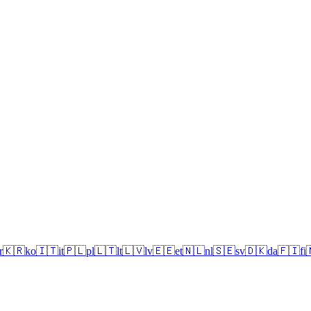
r
🇰🇷
ko
🇮🇹
it
🇵🇱
pl
🇱🇹
lt
🇱🇻
lv
🇪🇪
et
🇳🇱
nl
🇸🇪
sv
🇩🇰
da
🇫🇮
fi