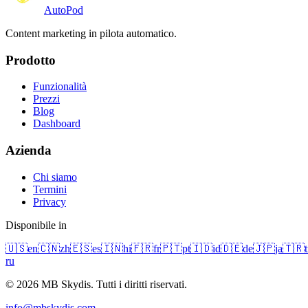
Auto
Pod
Content marketing in pilota automatico.
Prodotto
Funzionalità
Prezzi
Blog
Dashboard
Azienda
Chi siamo
Termini
Privacy
Disponibile in
🇺🇸
en
🇨🇳
zh
🇪🇸
es
🇮🇳
hi
🇫🇷
fr
🇵🇹
pt
🇮🇩
id
🇩🇪
de
🇯🇵
ja
🇹🇷
t
ru
© 2026 MB Skydis. Tutti i diritti riservati.
info@mbskydis.com