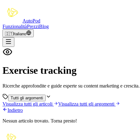
Auto
Pod
Funzionalità
Prezzi
Blog
🇮🇹
Italiano
Exercise tracking
Ricerche approfondite e guide esperte su content marketing e crescita.
Tutti gli argomenti
Visualizza tutti gli articoli
Visualizza tutti gli argomenti
Indietro
Nessun articolo trovato. Torna presto!