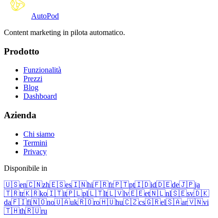
Auto
Pod
Content marketing in pilota automatico.
Prodotto
Funzionalità
Prezzi
Blog
Dashboard
Azienda
Chi siamo
Termini
Privacy
Disponibile in
🇺🇸
en
🇨🇳
zh
🇪🇸
es
🇮🇳
hi
🇫🇷
fr
🇵🇹
pt
🇮🇩
id
🇩🇪
de
🇯🇵
ja
🇹🇷
tr
🇰🇷
ko
🇮🇹
it
🇵🇱
pl
🇱🇹
lt
🇱🇻
lv
🇪🇪
et
🇳🇱
nl
🇸🇪
sv
🇩🇰
da
🇫🇮
fi
🇳🇴
no
🇺🇦
uk
🇷🇴
ro
🇭🇺
hu
🇨🇿
cs
🇬🇷
el
🇸🇦
ar
🇻🇳
vi
🇹🇭
th
🇷🇺
ru