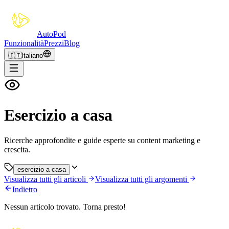
Auto
Pod
Funzionalità
Prezzi
Blog
🇮🇹
Italiano
Esercizio a casa
Ricerche approfondite e guide esperte su content marketing e
crescita.
esercizio a casa
Visualizza tutti gli articoli
Visualizza tutti gli argomenti
Indietro
Nessun articolo trovato. Torna presto!