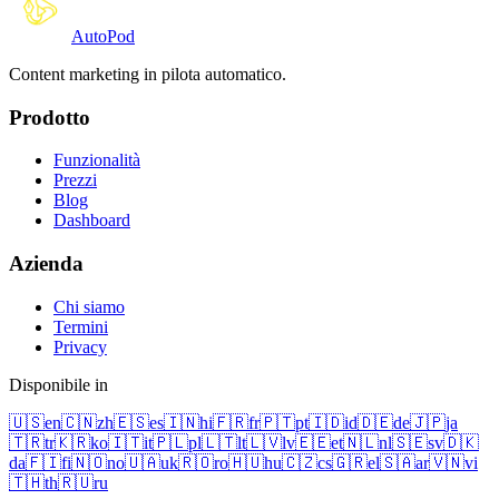
Auto
Pod
Content marketing in pilota automatico.
Prodotto
Funzionalità
Prezzi
Blog
Dashboard
Azienda
Chi siamo
Termini
Privacy
Disponibile in
🇺🇸
en
🇨🇳
zh
🇪🇸
es
🇮🇳
hi
🇫🇷
fr
🇵🇹
pt
🇮🇩
id
🇩🇪
de
🇯🇵
ja
🇹🇷
tr
🇰🇷
ko
🇮🇹
it
🇵🇱
pl
🇱🇹
lt
🇱🇻
lv
🇪🇪
et
🇳🇱
nl
🇸🇪
sv
🇩🇰
da
🇫🇮
fi
🇳🇴
no
🇺🇦
uk
🇷🇴
ro
🇭🇺
hu
🇨🇿
cs
🇬🇷
el
🇸🇦
ar
🇻🇳
vi
🇹🇭
th
🇷🇺
ru