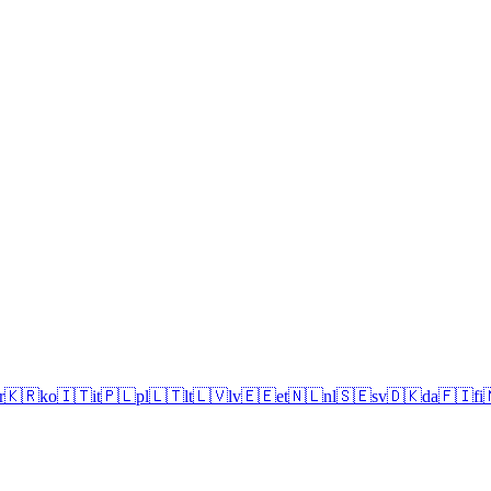
r
🇰🇷
ko
🇮🇹
it
🇵🇱
pl
🇱🇹
lt
🇱🇻
lv
🇪🇪
et
🇳🇱
nl
🇸🇪
sv
🇩🇰
da
🇫🇮
fi