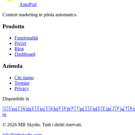
Auto
Pod
Content marketing in pilota automatico.
Prodotto
Funzionalità
Prezzi
Blog
Dashboard
Azienda
Chi siamo
Termini
Privacy
Disponibile in
🇺🇸
en
🇨🇳
zh
🇪🇸
es
🇮🇳
hi
🇫🇷
fr
🇵🇹
pt
🇮🇩
id
🇩🇪
de
🇯🇵
ja
🇹🇷
t
ru
© 2026 MB Skydis. Tutti i diritti riservati.
info@mbskydis.com