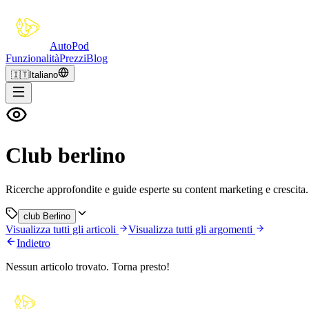
Auto
Pod
Funzionalità
Prezzi
Blog
🇮🇹
Italiano
Club berlino
Ricerche approfondite e guide esperte su content marketing e crescita.
club Berlino
Visualizza tutti gli articoli
Visualizza tutti gli argomenti
Indietro
Nessun articolo trovato. Torna presto!