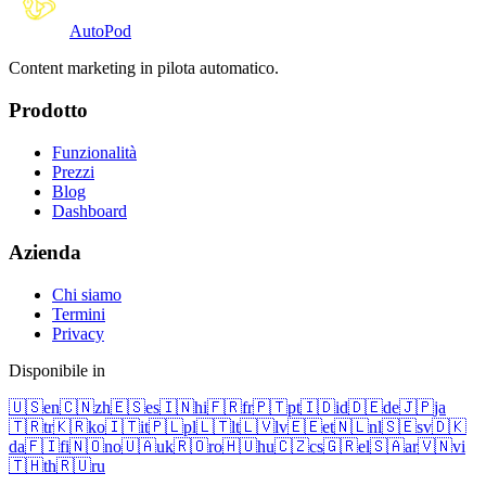
Auto
Pod
Content marketing in pilota automatico.
Prodotto
Funzionalità
Prezzi
Blog
Dashboard
Azienda
Chi siamo
Termini
Privacy
Disponibile in
🇺🇸
en
🇨🇳
zh
🇪🇸
es
🇮🇳
hi
🇫🇷
fr
🇵🇹
pt
🇮🇩
id
🇩🇪
de
🇯🇵
ja
🇹🇷
tr
🇰🇷
ko
🇮🇹
it
🇵🇱
pl
🇱🇹
lt
🇱🇻
lv
🇪🇪
et
🇳🇱
nl
🇸🇪
sv
🇩🇰
da
🇫🇮
fi
🇳🇴
no
🇺🇦
uk
🇷🇴
ro
🇭🇺
hu
🇨🇿
cs
🇬🇷
el
🇸🇦
ar
🇻🇳
vi
🇹🇭
th
🇷🇺
ru