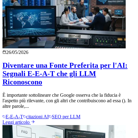
26/05/2026
Diventare una Fonte Preferita per l'AI:
Segnali E-E-A-T che gli LLM
Riconoscono
È importante sottolineare che Google osserva che la fiducia è
l'aspetto più rilevante, con gli altri che contribuiscono ad essa (). In
altre parole,...
E-E-A-T
citazioni AI
SEO per LLM
Leggi articolo