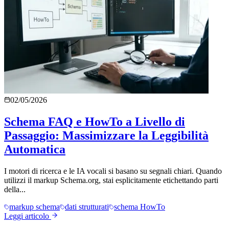
02/05/2026
Schema FAQ e HowTo a Livello di
Passaggio: Massimizzare la Leggibilità
Automatica
I motori di ricerca e le IA vocali si basano su segnali chiari. Quando
utilizzi il markup Schema.org, stai esplicitamente etichettando parti
della...
markup schema
dati strutturati
schema HowTo
Leggi articolo