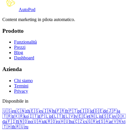
Auto
Pod
Content marketing in pilota automatico.
Prodotto
Funzionalità
Prezzi
Blog
Dashboard
Azienda
Chi siamo
Termini
Privacy
Disponibile in
🇺🇸
en
🇨🇳
zh
🇪🇸
es
🇮🇳
hi
🇫🇷
fr
🇵🇹
pt
🇮🇩
id
🇩🇪
de
🇯🇵
ja
🇹🇷
tr
🇰🇷
ko
🇮🇹
it
🇵🇱
pl
🇱🇹
lt
🇱🇻
lv
🇪🇪
et
🇳🇱
nl
🇸🇪
sv
🇩🇰
da
🇫🇮
fi
🇳🇴
no
🇺🇦
uk
🇷🇴
ro
🇭🇺
hu
🇨🇿
cs
🇬🇷
el
🇸🇦
ar
🇻🇳
vi
🇹🇭
th
🇷🇺
ru