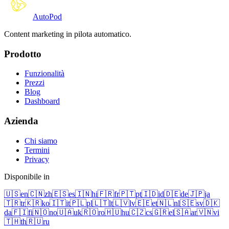
Auto
Pod
Content marketing in pilota automatico.
Prodotto
Funzionalità
Prezzi
Blog
Dashboard
Azienda
Chi siamo
Termini
Privacy
Disponibile in
🇺🇸
en
🇨🇳
zh
🇪🇸
es
🇮🇳
hi
🇫🇷
fr
🇵🇹
pt
🇮🇩
id
🇩🇪
de
🇯🇵
ja
🇹🇷
tr
🇰🇷
ko
🇮🇹
it
🇵🇱
pl
🇱🇹
lt
🇱🇻
lv
🇪🇪
et
🇳🇱
nl
🇸🇪
sv
🇩🇰
da
🇫🇮
fi
🇳🇴
no
🇺🇦
uk
🇷🇴
ro
🇭🇺
hu
🇨🇿
cs
🇬🇷
el
🇸🇦
ar
🇻🇳
vi
🇹🇭
th
🇷🇺
ru