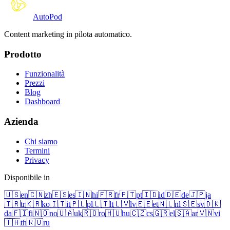
Auto
Pod
Content marketing in pilota automatico.
Prodotto
Funzionalità
Prezzi
Blog
Dashboard
Azienda
Chi siamo
Termini
Privacy
Disponibile in
🇺🇸
en
🇨🇳
zh
🇪🇸
es
🇮🇳
hi
🇫🇷
fr
🇵🇹
pt
🇮🇩
id
🇩🇪
de
🇯🇵
ja
🇹🇷
tr
🇰🇷
ko
🇮🇹
it
🇵🇱
pl
🇱🇹
lt
🇱🇻
lv
🇪🇪
et
🇳🇱
nl
🇸🇪
sv
🇩🇰
da
🇫🇮
fi
🇳🇴
no
🇺🇦
uk
🇷🇴
ro
🇭🇺
hu
🇨🇿
cs
🇬🇷
el
🇸🇦
ar
🇻🇳
vi
🇹🇭
th
🇷🇺
ru