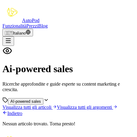
Auto
Pod
Funzionalità
Prezzi
Blog
🇮🇹
Italiano
Ai-powered sales
Ricerche approfondite e guide esperte su content marketing e
crescita.
AI-powered sales
Visualizza tutti gli articoli
Visualizza tutti gli argomenti
Indietro
Nessun articolo trovato. Torna presto!