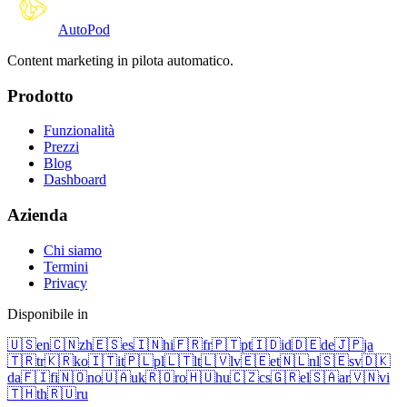
Auto
Pod
Content marketing in pilota automatico.
Prodotto
Funzionalità
Prezzi
Blog
Dashboard
Azienda
Chi siamo
Termini
Privacy
Disponibile in
🇺🇸
en
🇨🇳
zh
🇪🇸
es
🇮🇳
hi
🇫🇷
fr
🇵🇹
pt
🇮🇩
id
🇩🇪
de
🇯🇵
ja
🇹🇷
tr
🇰🇷
ko
🇮🇹
it
🇵🇱
pl
🇱🇹
lt
🇱🇻
lv
🇪🇪
et
🇳🇱
nl
🇸🇪
sv
🇩🇰
da
🇫🇮
fi
🇳🇴
no
🇺🇦
uk
🇷🇴
ro
🇭🇺
hu
🇨🇿
cs
🇬🇷
el
🇸🇦
ar
🇻🇳
vi
🇹🇭
th
🇷🇺
ru