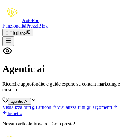
Auto
Pod
Funzionalità
Prezzi
Blog
🇮🇹
Italiano
Agentic ai
Ricerche approfondite e guide esperte su content marketing e
crescita.
agentic AI
Visualizza tutti gli articoli
Visualizza tutti gli argomenti
Indietro
Nessun articolo trovato. Torna presto!