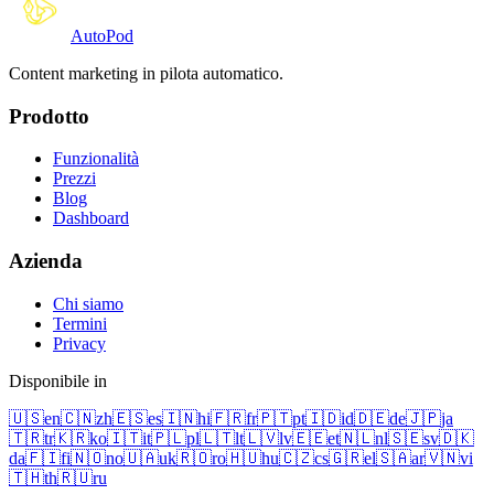
Auto
Pod
Content marketing in pilota automatico.
Prodotto
Funzionalità
Prezzi
Blog
Dashboard
Azienda
Chi siamo
Termini
Privacy
Disponibile in
🇺🇸
en
🇨🇳
zh
🇪🇸
es
🇮🇳
hi
🇫🇷
fr
🇵🇹
pt
🇮🇩
id
🇩🇪
de
🇯🇵
ja
🇹🇷
tr
🇰🇷
ko
🇮🇹
it
🇵🇱
pl
🇱🇹
lt
🇱🇻
lv
🇪🇪
et
🇳🇱
nl
🇸🇪
sv
🇩🇰
da
🇫🇮
fi
🇳🇴
no
🇺🇦
uk
🇷🇴
ro
🇭🇺
hu
🇨🇿
cs
🇬🇷
el
🇸🇦
ar
🇻🇳
vi
🇹🇭
th
🇷🇺
ru