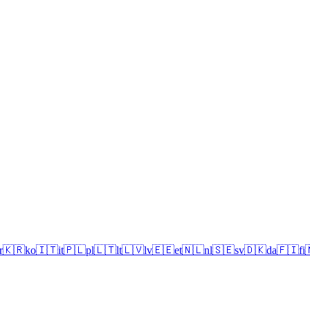
r
🇰🇷
ko
🇮🇹
it
🇵🇱
pl
🇱🇹
lt
🇱🇻
lv
🇪🇪
et
🇳🇱
nl
🇸🇪
sv
🇩🇰
da
🇫🇮
fi