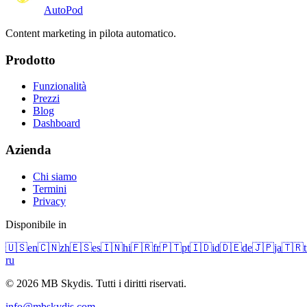
Auto
Pod
Content marketing in pilota automatico.
Prodotto
Funzionalità
Prezzi
Blog
Dashboard
Azienda
Chi siamo
Termini
Privacy
Disponibile in
🇺🇸
en
🇨🇳
zh
🇪🇸
es
🇮🇳
hi
🇫🇷
fr
🇵🇹
pt
🇮🇩
id
🇩🇪
de
🇯🇵
ja
🇹🇷
t
ru
© 2026 MB Skydis. Tutti i diritti riservati.
info@mbskydis.com