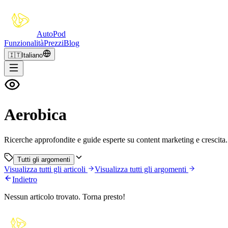
Auto
Pod
Funzionalità
Prezzi
Blog
🇮🇹
Italiano
Aerobica
Ricerche approfondite e guide esperte su content marketing e crescita.
Tutti gli argomenti
Visualizza tutti gli articoli
Visualizza tutti gli argomenti
Indietro
Nessun articolo trovato. Torna presto!