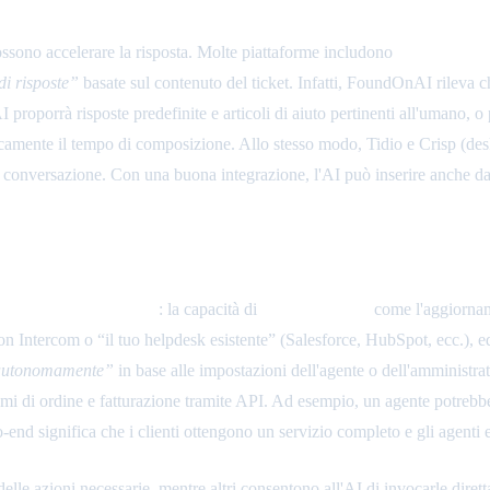
enti
ssono accelerare la risposta. Molte piattaforme includono
macro assisti
i risposte”
basate sul contenuto del ticket. Infatti, FoundOnAI rileva 
AI proporrà risposte predefinite e articoli di aiuto pertinenti all'umano
icamente il tempo di composizione. Allo stesso modo, Tidio e Crisp (des
ella conversazione. Con una buona integrazione, l'AI può inserire anche da
razione del repository
: la capacità di
eseguire azioni
come l'aggiorname
n Intercom o “il tuo helpdesk esistente” (Salesforce, HubSpot, ecc.), e
autonomamente”
in base alle impostazioni dell'agente o dell'amministrat
istemi di ordine e fatturazione tramite API. Ad esempio, un agente potreb
o-end significa che i clienti ottengono un servizio completo e gli agent
 delle azioni necessarie, mentre altri consentono all'AI di invocarle di