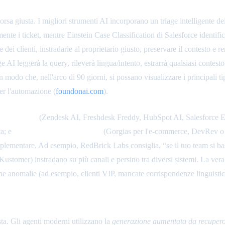
isorsa giusta. I migliori strumenti AI incorporano un triage intelligente d
te i ticket, mentre Einstein Case Classification di Salesforce identific
e dei clienti, instradarle al proprietario giusto, preservare il contesto e r
age AI leggerà la query, rileverà lingua/intento, estrarrà qualsiasi conte
n modo che, nell'arco di 90 giorni, si possano visualizzare i principali tip
er l'automazione (
foundonai.com
).
ell'helpdesk
(Zendesk AI, Freshdesk Freddy, HubSpot AI, Salesforce Ei
ta; e
sistemi specifici del settore
(Gorgias per l'e-commerce, DevRev o Ji
plementare. Ad esempio, RedBrick Labs consiglia, “se il tuo team si bas
Kustomer) instradano su più canali e persino tra diversi sistemi. La ver
e anomalie (ad esempio, clienti VIP, mancate corrispondenze linguistich
sta. Gli agenti moderni utilizzano la
generazione aumentata da recuper