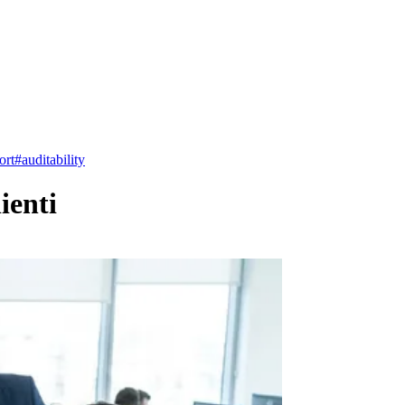
ort
#
auditability
ienti