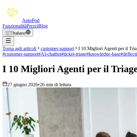
Auto
Pod
Funzionalità
Prezzi
Blog
🇮🇹
Italiano
Torna agli articoli
customer-support
I 10 Migliori Agenti per il Tri
#
customer-support
#
AI-chatbot
#
ticket-triage
#
knowledge-base
#
deflect
I 10 Migliori Agenti per il Triag
27 giugno 2026
•
26 min di lettura