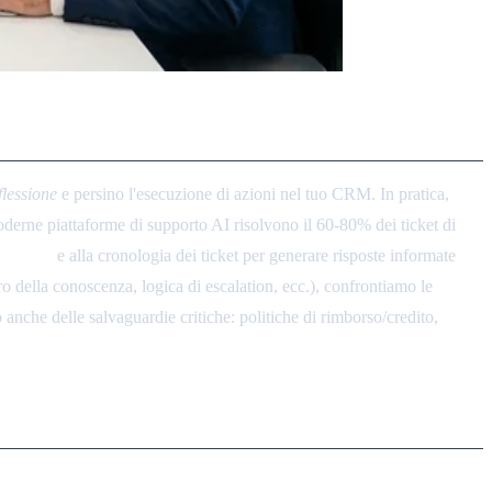
ienti
flessione
e persino l'esecuzione di azioni nel tuo CRM. In pratica,
moderne piattaforme di supporto AI risolvono il 60-80% dei ticket di
ge base
e alla cronologia dei ticket per generare risposte informate
ro della conoscenza, logica di escalation, ecc.), confrontiamo le
che delle salvaguardie critiche: politiche di rimborso/credito,