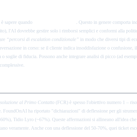
o è sapere quando
escalare a un umano
. Questo in genere comporta indi
l'AI dovrebbe gestire solo i rimborsi semplici e conformi alla politica e i
zare
“percorsi di escalation condizionale”
in modo che diversi tipi di ec
versazione in corso: se il cliente indica insoddisfazione o confusione, il
 soglie di fiducia. Possono anche integrare analisi di picco (ad esempio, 
 complessive.
nchmark
soluzione al Primo Contatto
(FCR) è spesso l'obiettivo numero 1 – risol
. FoundOnAI ha riportato "dichiarazioni" di deflessione per gli strument
, Tidio Lyro (~67%). Queste affermazioni si allineano all'idea che l'
contano veramente. Anche con una deflessione del 50-70%, quei ticket 