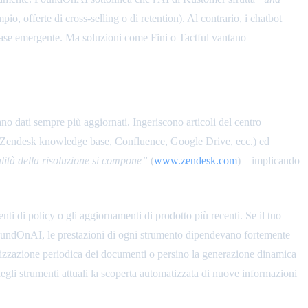
o, offerte di cross-selling o di retention). Al contrario, i chatbot
n fase emergente. Ma soluzioni come Fini o Tactful vantano
ano dati sempre più aggiornati. Ingeriscono articoli del centro
ni (Zendesk knowledge base, Confluence, Google Drive, ecc.) ed
lità della risoluzione si compone”
(
www.zendesk.com
) – implicando
ti di policy o gli aggiornamenti di prodotto più recenti. Se il tuo
 FoundOnAI, le prestazioni di ogni strumento dipendevano fortemente
icizzazione periodica dei documenti o persino la generazione dinamica
gli strumenti attuali la scoperta automatizzata di nuove informazioni