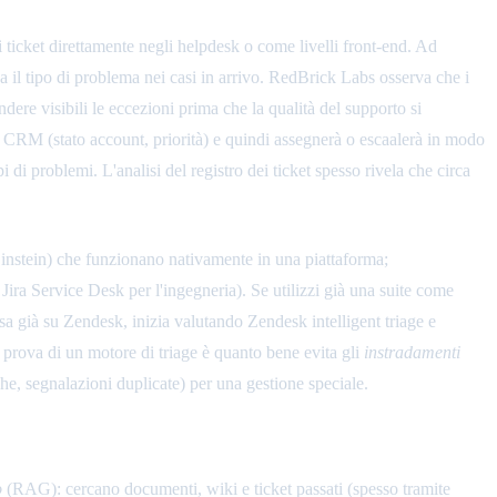
ei ticket direttamente negli helpdesk o come livelli front-end. Ad
a il tipo di problema nei casi in arrivo. RedBrick Labs osserva che i
endere visibili le eccezioni prima che la qualità del supporto si
sto CRM (stato account, priorità) e quindi assegnerà o escaalerà in modo
i di problemi. L'analisi del registro dei ticket spesso rivela che circa
nstein) che funzionano nativamente in una piattaforma;
bot integrati
ra Service Desk per l'ingegneria). Se utilizzi già una suite come
a già su Zendesk, inizia valutando Zendesk intelligent triage e
a prova di un motore di triage è quanto bene evita gli
instradamenti
e, segnalazioni duplicate) per una gestione speciale.
o
(RAG): cercano documenti, wiki e ticket passati (spesso tramite