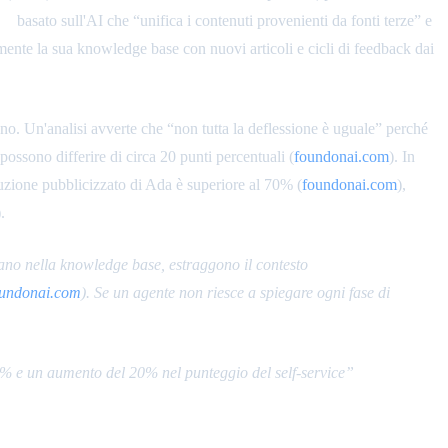
za
basato sull'AI che “unifica i contenuti provenienti da fonti terze” e
amente la sua knowledge base con nuovi articoli e cicli di feedback dai
iano. Un'analisi avverte che “non tutta la deflessione è uguale” perché
ssono differire di circa 20 punti percentuali (
foundonai.com
). In
soluzione pubblicizzato di Ada è superiore al 70% (
foundonai.com
),
.
ano nella knowledge base, estraggono il contesto
oundonai.com
). Se un agente non riesce a spiegare ogni fase di
% e un aumento del 20% nel punteggio del self-service”