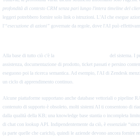
profondità di contesto CRM senza pari lungo l'intera timeline del clie
leggeri potrebbero fornire solo link o istruzioni. L'AI che esegue azi
l'
“esecuzione di azioni”
governate da regole, dove l'AI può effettivam
Pipeline di Recupero e Aggiornamento del
Alla base di tutto ciò c'è la
pipeline della conoscenza
del sistema. I p
assistenza, documentazione di prodotto, ticket passati e persino cont
eseguono poi la ricerca semantica. Ad esempio, l'AI di Zendesk men
un ciclo di apprendimento continuo.
Alcune piattaforme supportano anche database vettoriali o pipeline RAG 
contenuto di supporto è obsoleto, molti sistemi AI ti consentono di r
dalla qualità della KB; una knowledge base stantia o incompleta limite
di chat con lookup API. Indipendentemente da ciò, è essenziale “sincr
(a parte quelle che carichi), quindi le aziende devono ancora fornire r