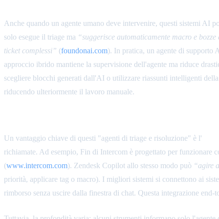
Generazione di Macro e Assistenza agli Ag
Anche quando un agente umano deve intervenire, questi sistemi AI po
solo esegue il triage ma
“suggerisce automaticamente macro e bozze d
ticket complessi”
(
foundonai.com
). In pratica, un agente di supporto 
approccio ibrido mantiene la supervisione dell'agente ma riduce drast
scegliere blocchi generati dall'AI o utilizzare riassunti intelligenti d
riducendo ulteriormente il lavoro manuale.
Esecuzione di Azioni e Integrazione CRM
Un vantaggio chiave di questi "agenti di triage e risoluzione" è l'
integ
richiamate. Ad esempio, Fin di Intercom è progettato per funzionare co
(
www.intercom.com
). Zendesk Copilot allo stesso modo può
“agire 
priorità, applicare tag o macro). I migliori sistemi si connettono ai s
rimborso senza uscire dalla finestra di chat. Questa integrazione end-t
Tuttavia, la profondità varia: alcuni strumenti informano solo l'agente