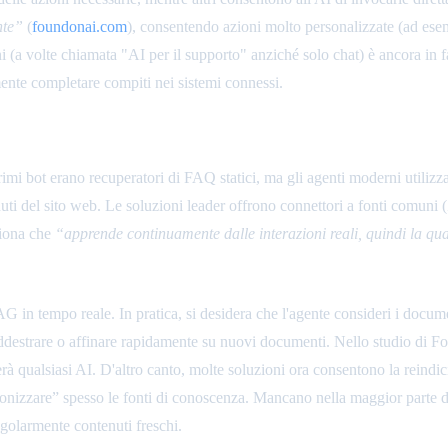
nte”
(
foundonai.com
), consentendo azioni molto personalizzate (ad esempi
oni (a volte chiamata "AI per il supporto" anziché solo chat) è ancora i
ente completare compiti nei sistemi connessi.
la Conoscenza
rimi bot erano recuperatori di FAQ statici, ma gli agenti moderni utilizz
enuti del sito web. Le soluzioni leader offrono connettori a fonti comu
ziona che
“apprende continuamente dalle interazioni reali, quindi la qua
in tempo reale. In pratica, si desidera che l'agente consideri i documen
iaddestrare o affinare rapidamente su nuovi documenti. Nello studio di
rà qualsiasi AI. D'altro canto, molte soluzioni ora consentono la reind
onizzare” spesso le fonti di conoscenza. Mancano nella maggior parte de
egolarmente contenuti freschi.