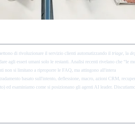
e e la Risoluzione del Supporto Cl
ttono di rivoluzionare il servizio clienti automatizzando il
triage
, la
de
re agli esseri umani solo le restanti. Analisi recenti rivelano che “le 
enti non si limitano a riproporre le FAQ, ma attingono all'intera
knowled
instradamento basato sull'intento, deflessione, macro, azioni CRM, recupe
 ed esaminiamo come si posizionano gli agenti AI leader. Discutiamo an
i Supporto AI