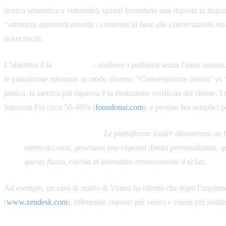
ricerca semantica o vettoriale), quindi formulano una risposta in lin
“ottimizza automaticamente i contenuti in base alle conversazioni rec
ticket risolti.
L'obiettivo è la
deflessione
– risolvere i problemi senza l'aiuto umano. 
le piattaforme misurano in modo diverso: “Conversazione chiusa” vs “
pratica, la metrica più rigorosa è la risoluzione verificata dal cliente.
Intercom Fin circa 50–60% (
foundonai.com
), e persino bot semplici 
Pipeline di Risoluzione:
Le piattaforme leader dimostrano un fl
utente/account, generano una risposta diretta personalizzata, qu
questo flusso, rischia di instradare erroneamente il ticket.
Ad esempio, un caso di studio di Vimeo ha riferito che dopo l'implem
(
www.zendesk.com
), riflettendo risposte più veloci e clienti più soddis