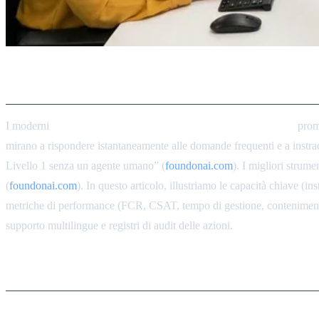
I 10 Migliori Agenti per il Triag
I moderni
agenti di supporto basati sull'intelligenza artificiale
prome
mirano a rispondere istantaneamente alle domande frequenti e a instrada
Livello 1 senza un agente umano” (
foundonai.com
). I migliori strum
(
foundonai.com
). In questo articolo, illustriamo le capacità chiave (
metriche di performance (FCR, CSAT, tempo di gestione, contenimento)
supporto multilingue e registri di audit delle azioni.
Capacità Chiave degli Agenti d
Instradamento basato sull'Intento e Triage