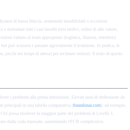
catori di bassa fiducia, sentimenti insoddisfatti o eccezioni
nstradare tutti i casi insoliti (resi tardivi, ordini di alto valore,
cezioni vadano al team appropriato (logistica, finanza, retention)
 bot può scusarsi e passare agevolmente il testimone. In pratica, le
picchi nei tempi di attesa) per reclutare rinforzi. Il resto di questo
vere i problemi alla prima interazione. Elevati tassi di deflessione da
i principali in una tabella comparativa (
foundonai.com
): ad esempio,
AI possa risolvere la maggior parte dei problemi di Livello 1.
escono dalla coda manuale, aumentando l'FCR complessivo.