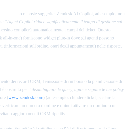
te dall'AI
o risposte suggerite. Zendesk AI Copilot, ad esempio, non
che
“Agent Copilot riduce significativamente il tempo di gestione sui
, o persino compilerà automaticamente i campi del ticket. Questo
k all-in-one) forniscono widget plug-in dove gli agenti possono
ti (informazioni sull'ordine, orari degli appuntamenti) nelle risposte,
nto dei record CRM, l'emissione di rimborsi o la pianificazione di
d è costruito per
“disambiguare le query, agire e seguire le tue policy”
ore (
www.zendesk.com
) (ad esempio, chiudere ticket, scalare la
be verificare un numero d'ordine e quindi attivare un riordino o un
i evitano aggiornamenti CRM ripetitivi.
rettamente. FoundOnAI sottolinea che l'AI di Kustomer sfrutta
“una