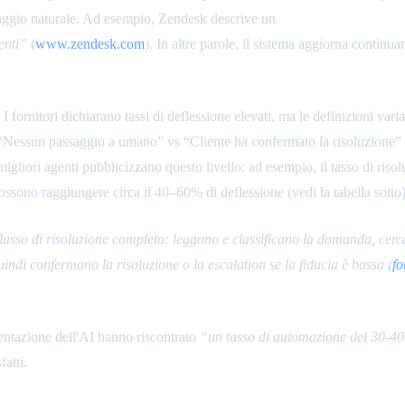
guaggio naturale. Ad esempio, Zendesk descrive un
grafo della conoscen
enti”
(
www.zendesk.com
). In altre parole, il sistema aggiorna continu
I fornitori dichiarano tassi di deflessione elevati, ma le definizioni var
Nessun passaggio a umano” vs “Cliente ha confermato la risoluzione” po
 I migliori agenti pubblicizzano questo livello: ad esempio, il tasso di ri
possono raggiungere circa il 40–60% di deflessione (vedi la tabella sotto)
usso di risoluzione completo: leggono e classificano la domanda, cerc
indi confermano la risoluzione o la escalation se la fiducia è bassa (
f
entazione dell'AI hanno riscontrato
“un tasso di automazione del 30-40
fatti.