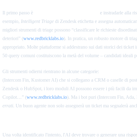
Il primo passo è
classificare le richieste in arrivo
e instradarle alla r
esempio,
Intelligent Triage
di Zendesk etichetta e assegna automaticamen
migliori strumenti di triage possono “classificare le richieste disordinat
deteriori” (
www.redbricklabs.io
). In pratica, un robusto motore di tri
appropriato. Molte piattaforme si addestrano sui dati storici dei ticket i
50 query comuni costituiscono la metà del volume – candidati ideali p
Gli strumenti odierni rientrano in alcune categorie:
agenti integrati n
(Intercom Fin, Kustomer AI) che si collegano a CRM o caselle di pos
Zendesk o HubSpot, i loro moduli AI possono essere i più facili da im
Copilot…” (
www.redbricklabs.io
). Ma i bot puri (Intercom Fin, Ada, 
errati
. Un buon agente non solo assegnerà un ticket ma segnalerà anch
Recupero della Conoscenza e Deflessione
Una volta identificato l'intento, l'AI deve trovare o generare una rispo