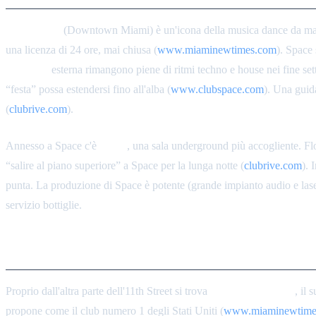
Club Space
(Downtown Miami) è un'icona della musica dance da magaz
una licenza di 24 ore, mai chiusa (
www.miaminewtimes.com
). Space
Terrazza
esterna rimangono piene di ritmi techno e house nei fine setti
“festa” possa estendersi fino all'alba (
www.clubspace.com
). Una guid
(
clubrive.com
).
Annesso a Space c'è
Floyd
, una sala underground più accogliente. Flo
“salire al piano superiore” a Space per la lunga notte (
clubrive.com
). 
punta. La produzione di Space è potente (grande impianto audio e lase
servizio bottiglie.
E11EVEN Miami
Proprio dall'altra parte dell'11th Street si trova
E11EVEN Miami
, il
propone come il club numero 1 degli Stati Uniti (
www.miaminewtime