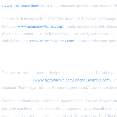
(
www.miaminewtimes.com
). La produzione qui è di prim'ordine: il 
Il modello di business di E11EVEN è lusso e VIP. Le sue 32 “lounge co
bottiglie (
www.miaminewtimes.com
). Infatti, una guida ai club el
divertimento notturno per la folla del lusso, mentre Space è conosciut
club del mondo (
www.miaminewtimes.com
), dimostrando come questa
Factory Town (Hialeah)
Per rave massicci all'aperto, rivolgiti a
Factory Town
a Hialeah (appe
festival all'aperto
(
www.factorytown.com
) (
thehouseofrave.com
). C
chiamati “Park Stage, Infinity Room e Cypress End,” che vanno da enor
Durante la Miami Music Week e la stagione Ultra, Factory Town è un p
per feste maratona — come ha detto un rapporto, dalla sera all'alba “lo s
stelle, luci di carnevale, artisti itineranti e balli senza sosta. Tra Ul