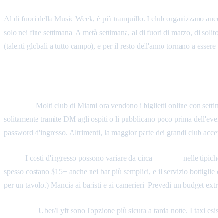
Al di fuori della Music Week, è più tranquillo. I club organizzano an
solo nei fine settimana. A metà settimana, al di fuori di marzo, di soli
(talenti globali a tutto campo), e per il resto dell'anno tornano a essere
Consigli: Codici d'Ingresso, Cost
Ingresso:
Molti club di Miami ora vendono i biglietti online con settim
solitamente tramite DM agli ospiti o li pubblicano poco prima dell'ev
password d'ingresso. Altrimenti, la maggior parte dei grandi club accett
Costi:
I costi d'ingresso possono variare da circa
$20–$40
nelle tipich
spesso costano $15+ anche nei bar più semplici, e il servizio bottigli
per un tavolo.) Mancia ai baristi e ai camerieri. Prevedi un budget ext
Spostarsi:
Uber/Lyft sono l'opzione più sicura a tarda notte. I taxi 