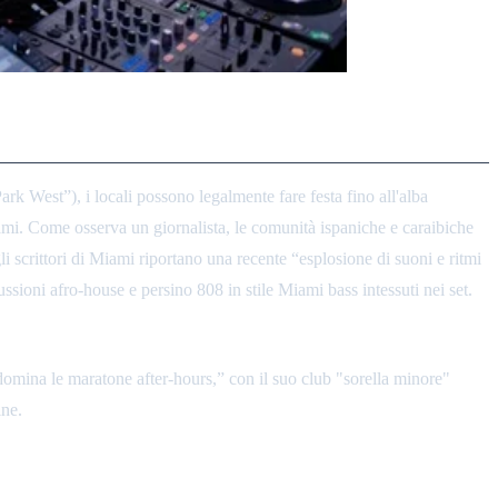
k West”), i locali possono legalmente fare festa fino all'alba
 Miami. Come osserva un giornalista, le comunità ispaniche e caraibiche
 gli scrittori di Miami riportano una recente “esplosione di suoni e ritmi
ssioni afro-house e persino 808 in stile Miami bass intessuti nei set.
omina le maratone after-hours,” con il suo club "sorella minore"
ine.