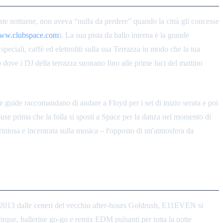
 notturne, non aveva “nulla da perdere” quando la città gli concesse
ww.clubspace.com
). La sua pista da ballo interna e la grande
peciali, caffè ed elettroliti sulla sua Terrazza in modo che la tua
dove i DJ della terrazza suonano fino alle prime luci del mattino
Le guide raccomandano di andare a Floyd per i set di inizio serata e poi
ouse prima che la folla si sposti a Space per la danza nel momento di
ntosa e incentrata sulla musica – l'opposto di un'atmosfera da
el 2013 dalle ceneri del vecchio after-hours Goldrush, E11EVEN si
le cirque, ballerine go-go e remix EDM pulsanti per tutta la notte