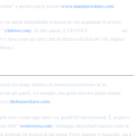
rdine” e persino palchi privati (
www.miaminewtimes.com
).
ri con ampie disponibilità economiche che acquistano il servizio
7
” (
clubrive.com
). In altre parole, E11EVEN è
tutto incentrato
sul
N e Space sono gli unici club di Miami nella lista dei 100 migliori
 Miami.)
zini (un tempo fabbrica di materassi) trasformato in un
terreno per
al con più palchi. Ad esempio, una guida descrive palchi distinti
ound (
thehouseofrave.com
).
ta feste a tema ogni notte con grandi DJ internazionali. È un parco
ria folla” (
weraveyou.com
). Immagina altoparlanti massicci sotto le
uò sembrare un festival di più giorni. Fuori stagione è tranquillo, ma a