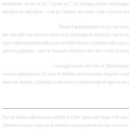
funzionano 24 ore su 24, 7 giorni su 7. Se noleggi un'auto, parcheggia
pianifica un ride-share – è un po' lontano dal centro città e i taxi di str
Sicurezza negli After-Hours:
Miami è generalmente sicura, ma usa la n
dei club dell'11th Street è vivace e ha personale di sicurezza, ma s
i tuoi effetti personali sulla pista da ballo (borsa o telefono nella tasca 
aperti in pubblico – tieni le bevande all'interno del club o solo ai tavol
Codice di Abbigliamento:
La maggior parte dei club di Miami impone
casual o appariscente. In caso di dubbio, indossa scarpe eleganti e un
sono più rilassati. Controlla il sito web o i social media di ogni locale 
Conclusione
Dai set sudati sulla terrazza all'alba al Club Space alle serate VIP c
l'atmosfera latina tropicale la rendono unica: potresti iniziare un set 