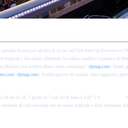
ci Latine di Miami
peciale licenza per alcolici di 24 ore sull'11th Street di Downtown (“Par
mi tropicali e afro-latini, riflettendo la cultura caraibica e ispanica di
senso [Miami] non sembra affatto molto americana” (
djmag.com
). Infatti,
es.com
) (
djmag.com
). Sentirai groove di cumbia, ritmi reggaeton, percu
 24 ore su 24, 7 giorni su 7 con DJ di fama e VIP,” e il
Club Space
“d
 maratone di club non-stop con un suono tropicale e dalle sfumature lat