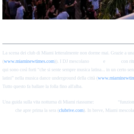
L'Atmosfera Notturna e le Radi
La scena dei club di Miami letteralmente non dorme mai. Grazie a una s
(
www.miaminewtimes.com
)). I DJ mescolano
house
e
techno
con rit
qui sono così forti “che si sente sempre musica latina... in un certo 
latini” nella musica dance underground della città (
www.miaminewtim
Tutto questo fa ballare la folla fino all'alba.
Una guida sulla vita notturna di Miami riassume:
E11EVEN
“funziona
Floyd
che apre prima la sera (
clubrive.com
). In breve, Miami mescola
Club Space (e Floyd)