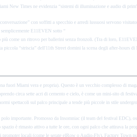
Miami New Times ne evidenzia “sistemi di illuminazione e audio di prim'o
nversazione” con soffitti a specchio e arredi lussuosi servono visitato
enca semplicemente E11EVEN sotto “
Tavoli VIP e energia ultraclub 24/
o più come un ritrovo per ballerini senza fronzoli. (Tra di loro, E11EVE
 piccola “striscia” dell'11th Street domini la scena degli after-hours di
na fuori Miami vera e propria). Questo è un vecchio complesso di magaz
oprendo circa sette acri di cemento e cielo, è come un mini-sito di festiv
mi spettacoli sul palco principale a tende più piccole in stile undergr
olo importante. Promosso da Insomniac (il team del festival EDC), ospi
pazio è rimasto attivo a tutte le ore, con ogni palco che attirava la prop
tra e i promoter locali (come le serate elRow o Audio-Fly), Factory Town p