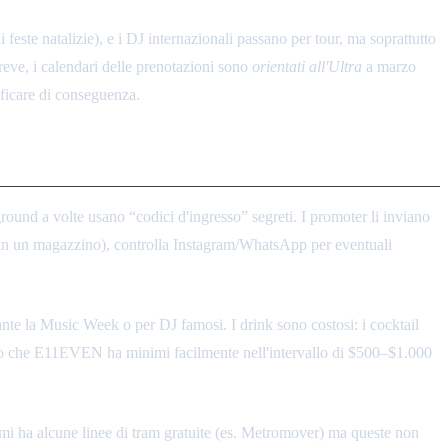
ste natalizie), e i DJ internazionali passano per tour, ma soprattutto
breve, i calendari delle prenotazioni sono
orientati all'Ultra
a marzo
nificare di conseguenza.
round a volte usano “codici d'ingresso” segreti. I promoter li inviano
o in un magazzino), controlla Instagram/WhatsApp per eventuali
ante la Music Week o per DJ famosi. I drink sono costosi: i cocktail
otato che E11EVEN ha minimi facilmente nell'intervallo di $500–$1.000
mi ha alcune linee di tram gratuite (es. Metromover) ma queste non