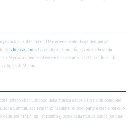
nge cocktail sul tetto con DJ e arredamento da garden-party),
Dante’s
hno) (
clubrive.com
). Questi locali sono più piccoli e alla moda
la a Wynwood tende ad essere locale e artistica. Questi locali di
ance tipica di Miami.
settore notano che “il mondo della musica dance e i festaioli scendono
, John Summit, ecc.) saranno headliner di pool party e serate nei club
epilogo definisce MMW un “epicentro globale della musica dance per una