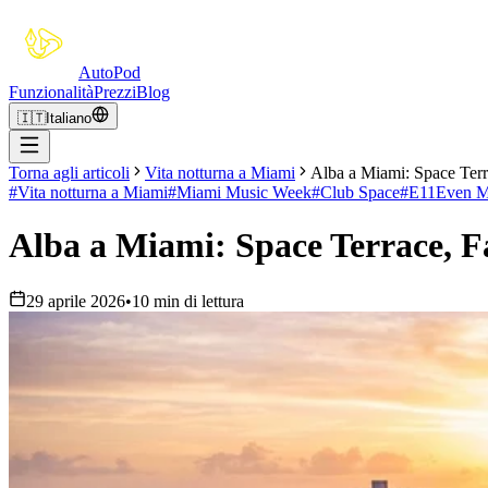
Auto
Pod
Funzionalità
Prezzi
Blog
🇮🇹
Italiano
Torna agli articoli
Vita notturna a Miami
Alba a Miami: Space Ter
#
Vita notturna a Miami
#
Miami Music Week
#
Club Space
#
E11Even M
Alba a Miami: Space Terrace, 
29 aprile 2026
•
10 min di lettura