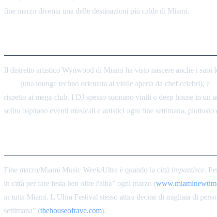
fine marzo diventa una delle destinazioni più calde di Miami.
Locali di Tendenza a Wynwood
Il distretto artistico Wynwood di Miami ha visto nascere anche i suoi lo
HiFi
(una lounge techno orientata al vinile aperta da chef celebri), e
M
rispetto ai mega-club. I DJ spesso suonano vinili o deep house in un a
solito ospitano eventi musicali e artistici ogni fine settimana, piuttost
Miami Music Week vs. Il Resto 
Fine marzo/Miami Music Week/Ultra è quando la città
impazzisce
. Pe
in città per fare festa ben oltre l'alba” ogni marzo (
www.miaminewtim
in tutta Miami. L'Ultra Festival stesso attira decine di migliaia di pe
settimana” (
thehouseofrave.com
).