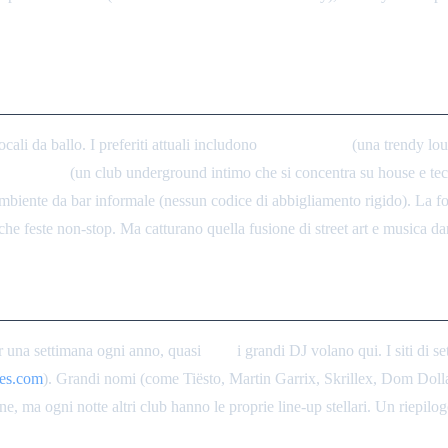
cali da ballo. I preferiti attuali includono
Dirty Rabbit
(una trendy lou
ad Radio
(un club underground intimo che si concentra su house e tec
mbiente da bar informale (nessun codice di abbigliamento rigido). La fol
o che feste non-stop. Ma catturano quella fusione di street art e musica d
dell'Anno
r una settimana ogni anno, quasi
tutti
i grandi DJ volano qui. I siti di 
es.com
). Grandi nomi (come Tiësto, Martin Garrix, Skrillex, Dom Dolla
rsone, ma ogni notte altri club hanno le proprie line-up stellari. Un ri