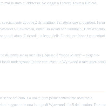
dare mai in stato di ebbrezza. Se viaggi a Factory Town a Hialeah,
specialmente dopo le 2 del mattino. Fai attenzione ai quartieri: l'area
 Wynwood o Downtown, rimani su isolati ben illuminati. Tieni d'occhio
 bisogno di aiuto. E ricorda: la legge della Florida proibisce i contenitori
ette da tennis senza maniche). Spesso è “moda Miami” – elegante-
cuni locali underground (come certi eventi a Wynwood o rave after-hour)
esperienze nei club. La sua cultura permanentemente notturna e
lare ritmi reggaeton in una lounge di Wynwood alle 5 del mattino. Durante