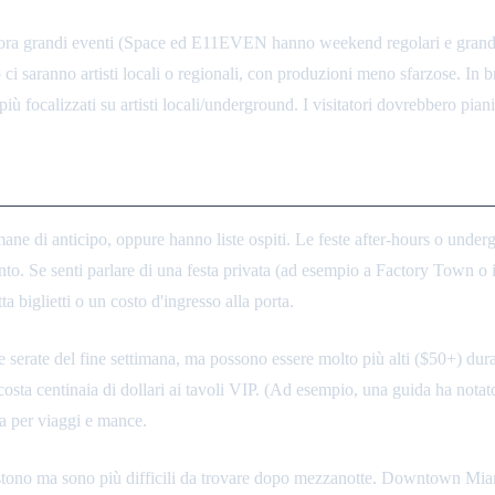
cora grandi eventi (Space ed E11EVEN hanno weekend regolari e grandi fe
to ci saranno artisti locali o regionali, con produzioni meno sfarzose. In 
 più focalizzati su artisti locali/underground. I visitatori dovrebbero pia
i, Trasporti e Sicurezza
ane di anticipo, oppure hanno liste ospiti. Le feste after-hours o underg
ento. Se senti parlare di una festa privata (ad esempio a Factory Town 
a biglietti o un costo d'ingresso alla porta.
e serate del fine settimana, ma possono essere molto più alti ($50+) dur
e costa centinaia di dollari ai tavoli VIP. (Ad esempio, una guida ha n
ra per viaggi e mance.
esistono ma sono più difficili da trovare dopo mezzanotte. Downtown Mia