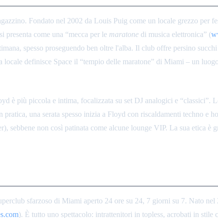
zino. Fondato nel 2002 da Louis Puig come un locale grezzo per feste
 si presenta come una “mecca per le
maratone
di musica elettronica” (
w
mana, spesso proseguendo ben oltre l'alba. Il club offre persino succhi s
a locale definisce Space il “tempio delle maratone” di Miami – un luogo 
yd è più piccola e intima, focalizzata su set DJ analogici e “classici”. 
In pratica, una serata spesso inizia a Floyd con riscaldamenti techno e h
r), sebbene non così patinata come alcune lounge VIP. La sua etica è gri
 superclub sfarzoso di Miami aperto 24 ore su 24, 7 giorni su 7. Nato n
s.com
). È tutto uno spettacolo: intrattenitori in topless, acrobati in sti