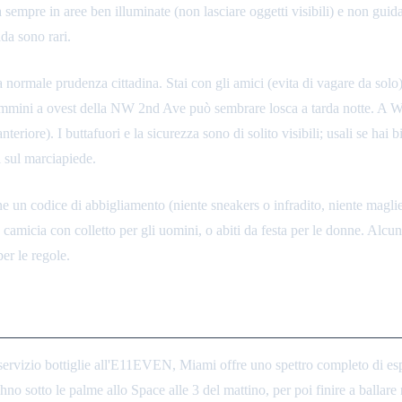
 sempre in aree ben illuminate (non lasciare oggetti visibili) e non gui
ada sono rari.
ormale prudenza cittadina. Stai con gli amici (evita di vagare da solo), 
e cammini a ovest della NW 2nd Ave può sembrare losca a tarda notte. A
anteriore). I buttafuori e la sicurezza sono di solito visibili; usali se hai
i sul marciapiede.
 un codice di abbigliamento (niente sneakers o infradito, niente magli
a camicia con colletto per gli uomini, o abiti da festa per le donne. Al
per le regole.
on servizio bottiglie all'E11EVEN, Miami offre uno spettro completo di 
techno sotto le palme allo Space alle 3 del mattino, per poi finire a bal