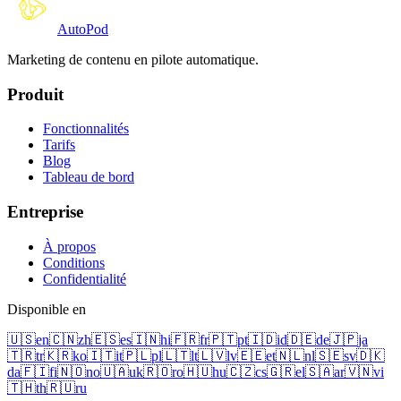
Auto
Pod
Marketing de contenu en pilote automatique.
Produit
Fonctionnalités
Tarifs
Blog
Tableau de bord
Entreprise
À propos
Conditions
Confidentialité
Disponible en
🇺🇸
en
🇨🇳
zh
🇪🇸
es
🇮🇳
hi
🇫🇷
fr
🇵🇹
pt
🇮🇩
id
🇩🇪
de
🇯🇵
ja
🇹🇷
tr
🇰🇷
ko
🇮🇹
it
🇵🇱
pl
🇱🇹
lt
🇱🇻
lv
🇪🇪
et
🇳🇱
nl
🇸🇪
sv
🇩🇰
da
🇫🇮
fi
🇳🇴
no
🇺🇦
uk
🇷🇴
ro
🇭🇺
hu
🇨🇿
cs
🇬🇷
el
🇸🇦
ar
🇻🇳
vi
🇹🇭
th
🇷🇺
ru