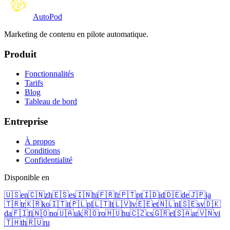
Auto
Pod
Marketing de contenu en pilote automatique.
Produit
Fonctionnalités
Tarifs
Blog
Tableau de bord
Entreprise
À propos
Conditions
Confidentialité
Disponible en
🇺🇸
en
🇨🇳
zh
🇪🇸
es
🇮🇳
hi
🇫🇷
fr
🇵🇹
pt
🇮🇩
id
🇩🇪
de
🇯🇵
ja
🇹🇷
tr
🇰🇷
ko
🇮🇹
it
🇵🇱
pl
🇱🇹
lt
🇱🇻
lv
🇪🇪
et
🇳🇱
nl
🇸🇪
sv
🇩🇰
da
🇫🇮
fi
🇳🇴
no
🇺🇦
uk
🇷🇴
ro
🇭🇺
hu
🇨🇿
cs
🇬🇷
el
🇸🇦
ar
🇻🇳
vi
🇹🇭
th
🇷🇺
ru