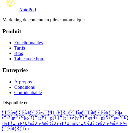
Auto
Pod
Marketing de contenu en pilote automatique.
Produit
Fonctionnalités
Tarifs
Blog
Tableau de bord
Entreprise
À propos
Conditions
Confidentialité
Disponible en
🇺🇸
en
🇨🇳
zh
🇪🇸
es
🇮🇳
hi
🇫🇷
fr
🇵🇹
pt
🇮🇩
id
🇩🇪
de
🇯🇵
ja
🇹🇷
tr
🇰🇷
ko
🇮🇹
it
🇵🇱
pl
🇱🇹
lt
🇱🇻
lv
🇪🇪
et
🇳🇱
nl
🇸🇪
sv
🇩🇰
da
🇫🇮
fi
🇳🇴
no
🇺🇦
uk
🇷🇴
ro
🇭🇺
hu
🇨🇿
cs
🇬🇷
el
🇸🇦
ar
🇻🇳
vi
🇹🇭
th
🇷🇺
ru