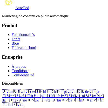
Auto
Pod
Marketing de contenu en pilote automatique.
Produit
Fonctionnalités
Tarifs
Blog
Tableau de bord
Entreprise
À propos
Conditions
Confidentialité
Disponible en
🇺🇸
en
🇨🇳
zh
🇪🇸
es
🇮🇳
hi
🇫🇷
fr
🇵🇹
pt
🇮🇩
id
🇩🇪
de
🇯🇵
ja
🇹🇷
tr
🇰🇷
ko
🇮🇹
it
🇵🇱
pl
🇱🇹
lt
🇱🇻
lv
🇪🇪
et
🇳🇱
nl
🇸🇪
sv
🇩🇰
da
🇫🇮
fi
🇳🇴
no
🇺🇦
uk
🇷🇴
ro
🇭🇺
hu
🇨🇿
cs
🇬🇷
el
🇸🇦
ar
🇻🇳
vi
🇹🇭
th
🇷🇺
ru