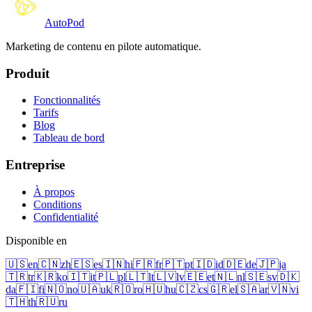
Auto
Pod
Marketing de contenu en pilote automatique.
Produit
Fonctionnalités
Tarifs
Blog
Tableau de bord
Entreprise
À propos
Conditions
Confidentialité
Disponible en
🇺🇸
en
🇨🇳
zh
🇪🇸
es
🇮🇳
hi
🇫🇷
fr
🇵🇹
pt
🇮🇩
id
🇩🇪
de
🇯🇵
ja
🇹🇷
tr
🇰🇷
ko
🇮🇹
it
🇵🇱
pl
🇱🇹
lt
🇱🇻
lv
🇪🇪
et
🇳🇱
nl
🇸🇪
sv
🇩🇰
da
🇫🇮
fi
🇳🇴
no
🇺🇦
uk
🇷🇴
ro
🇭🇺
hu
🇨🇿
cs
🇬🇷
el
🇸🇦
ar
🇻🇳
vi
🇹🇭
th
🇷🇺
ru