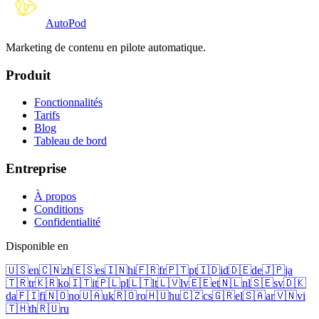
Auto
Pod
Marketing de contenu en pilote automatique.
Produit
Fonctionnalités
Tarifs
Blog
Tableau de bord
Entreprise
À propos
Conditions
Confidentialité
Disponible en
🇺🇸
en
🇨🇳
zh
🇪🇸
es
🇮🇳
hi
🇫🇷
fr
🇵🇹
pt
🇮🇩
id
🇩🇪
de
🇯🇵
ja
🇹🇷
tr
🇰🇷
ko
🇮🇹
it
🇵🇱
pl
🇱🇹
lt
🇱🇻
lv
🇪🇪
et
🇳🇱
nl
🇸🇪
sv
🇩🇰
da
🇫🇮
fi
🇳🇴
no
🇺🇦
uk
🇷🇴
ro
🇭🇺
hu
🇨🇿
cs
🇬🇷
el
🇸🇦
ar
🇻🇳
vi
🇹🇭
th
🇷🇺
ru