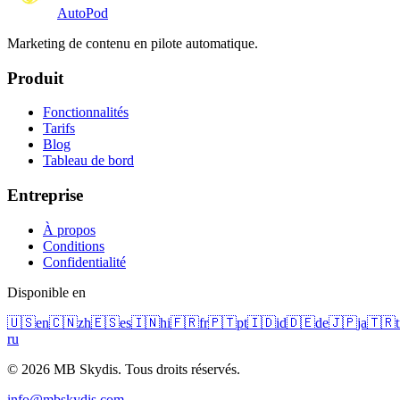
Auto
Pod
Marketing de contenu en pilote automatique.
Produit
Fonctionnalités
Tarifs
Blog
Tableau de bord
Entreprise
À propos
Conditions
Confidentialité
Disponible en
🇺🇸
en
🇨🇳
zh
🇪🇸
es
🇮🇳
hi
🇫🇷
fr
🇵🇹
pt
🇮🇩
id
🇩🇪
de
🇯🇵
ja
🇹🇷
t
ru
© 2026 MB Skydis. Tous droits réservés.
info@mbskydis.com