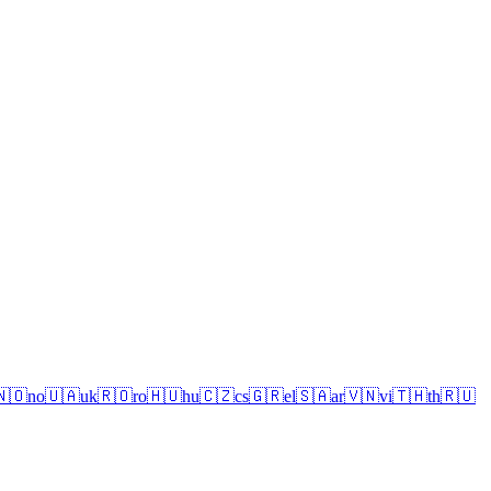
🇳🇴
no
🇺🇦
uk
🇷🇴
ro
🇭🇺
hu
🇨🇿
cs
🇬🇷
el
🇸🇦
ar
🇻🇳
vi
🇹🇭
th
🇷🇺