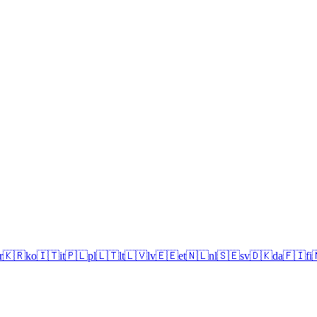
r
🇰🇷
ko
🇮🇹
it
🇵🇱
pl
🇱🇹
lt
🇱🇻
lv
🇪🇪
et
🇳🇱
nl
🇸🇪
sv
🇩🇰
da
🇫🇮
fi