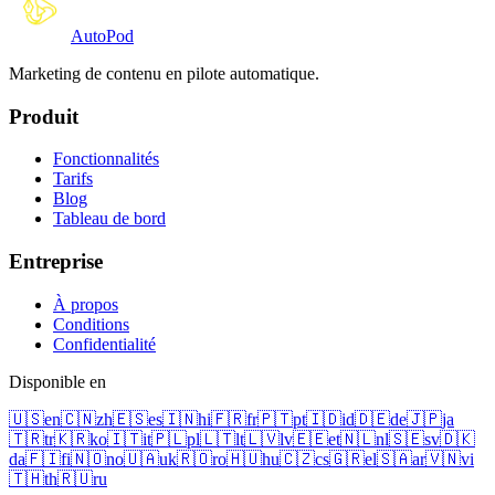
Auto
Pod
Marketing de contenu en pilote automatique.
Produit
Fonctionnalités
Tarifs
Blog
Tableau de bord
Entreprise
À propos
Conditions
Confidentialité
Disponible en
🇺🇸
en
🇨🇳
zh
🇪🇸
es
🇮🇳
hi
🇫🇷
fr
🇵🇹
pt
🇮🇩
id
🇩🇪
de
🇯🇵
ja
🇹🇷
tr
🇰🇷
ko
🇮🇹
it
🇵🇱
pl
🇱🇹
lt
🇱🇻
lv
🇪🇪
et
🇳🇱
nl
🇸🇪
sv
🇩🇰
da
🇫🇮
fi
🇳🇴
no
🇺🇦
uk
🇷🇴
ro
🇭🇺
hu
🇨🇿
cs
🇬🇷
el
🇸🇦
ar
🇻🇳
vi
🇹🇭
th
🇷🇺
ru